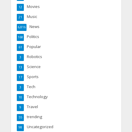
Movies
12
Music
21
News
6,816
Politics
168
Popular
61
Robotics
3
Science
13
Sports
17
Tech
3
Technology
10
Travel
9
trending
55
Uncategorized
98