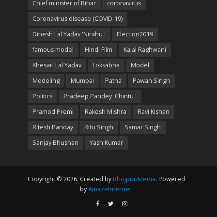
Chief minister of Bihar
coronavirus
Coronavirus disease (COVID-19)
Dinesh Lal Yadav 'Nirahu '
Election2019
famous model
Hindi Film
Kajal Raghwani
Khesari Lal Yadav
Loksabha
Model
Modeling
Mumbai
Patna
Pawan Singh
Politics
Pradeep Pandey 'Chintu '
Pramod Premi
Rakesh Mishra
Ravi Kishan
Ritesh Panday
Ritu Singh
Samar Singh
Sanjay Bhushan
Yash Kumar
Copyright © 2026. Created by
BhojpuriMedia
. Powered
by
AmazeInternet
.