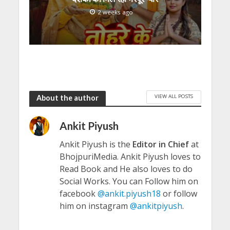
2 weeks ago
VIEW ALL POSTS
About the author
Ankit Piyush
Ankit Piyush is the
Editor in Chief
at
BhojpuriMedia. Ankit Piyush loves to
Read Book and He also loves to do
Social Works. You can Follow him on
facebook
@ankit.piyush18
or follow
him on instagram
@ankitpiyush
.