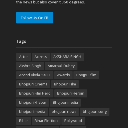
the news but also cover it 360 degrees.
Follow Us On FB
Tags
Actor
Actress
AKSHARA SINGH
Akshra Singh
Amarpali Dubey
Arvind Akela 'Kallu'
Awards
Bhojpui film
Bhojpuri Cinema
Bhojpuri Film
Bhojpuri Film Hero
Bhojpuri Heroin
bhojpuri khabar
Bhojpurimedia
bhojpuri media
bhojpuri news
bhojpuri song
Bihar
Bihar Election
Bollywood