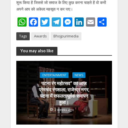
शुरू किया है जिससे जो समाज के लिए कुछ करना चाहते है वो कभी
अपने आप को अकेला महसूस न कर पाए।
W
F
T
T
M
Li
E
S
h
ac
w
el
e
n
m
h
Tags
Awards
Bhojpurimedia
at
e
itt
e
ss
k
ai
ar
s
b
er
gr
e
e
l
e
You may also like
A
o
a
n
dI
p
o
m
g
n
p
k
er
ENTERTAINMENT
NEWS
पटना रंग महोत्सव” का आज
प्रेमचंद रंगशाला, राजेन्द्र नगर,
पटना में सफलतापूर्वक समापन
हुआ।
2 weeks ago