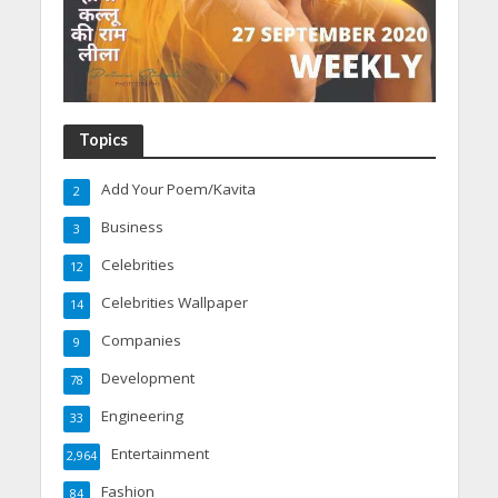
Topics
Add Your Poem/Kavita
2
Business
3
Celebrities
12
Celebrities Wallpaper
14
Companies
9
Development
78
Engineering
33
Entertainment
2,964
Fashion
84