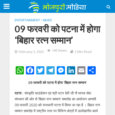
ENTERTAINMENT
•
NEWS
09 फरवरी को पटना में होगा
‘बिहार रत्न सम्मान’
146 Views
February 3, 2020
2 Min Read
W
F
T
T
M
Li
E
S
h
ac
w
el
e
n
m
h
09 फरवरी को पटना में होगा ‘बिहार रत्न सम्मान’
at
e
itt
e
ss
k
ai
ar
s
b
er
gr
e
e
l
e
पटना :
संस्कृति फाउंडेशन एवं श्री पटन देवी जी गौ मानस सेवा
संस्थान की ओर से ‘बिहार रत्न सम्मान’ समारोह का आयोजन आगामी
A
o
a
n
dI
09 फरवरी 2020 को राजधानी पटना में किया जा रहा है । बिहार रत्न
p
o
m
g
n
सम्मान समारोह में राष्ट्रीय स्तर पर विभिन्न क्षेत्रों में उल्लेखनीय कार्य