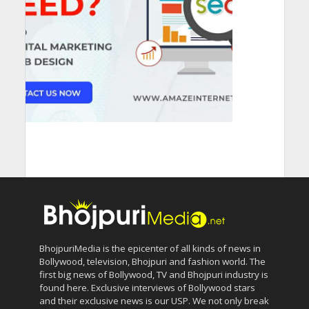
BhojpuriMedia is the epicenter of all kinds of news in
Bollywood, television, Bhojpuri and fashion world. The
first big news of Bollywood, TV and Bhojpuri industry is
found here. Exclusive interviews of Bollywood stars
and their exclusive news is our USP. We not only break