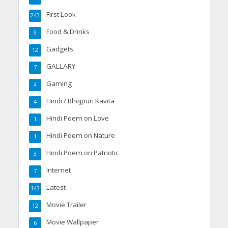
First Look
243
Food & Drinks
9
Gadgets
12
GALLARY
7
Gaming
4
Hindi / Bhojpuri Kavita
4
Hindi Poem on Love
1
Hindi Poem on Nature
1
Hindi Poem on Patriotic
3
Internet
7
Latest
143
Movie Trailer
12
Movie Wallpaper
6