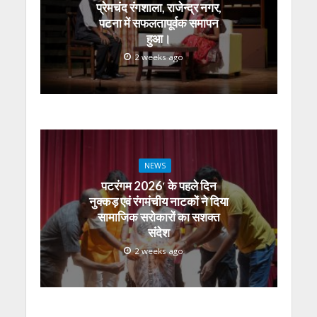
p
k
er
प्रेमचंद रंगशाला, राजेन्द्र नगर,
पटना में सफलतापूर्वक समापन
हुआ।
2 weeks ago
NEWS
पटरंगम 2026′ के पहले दिन
नुक्कड़ एवं रंगमंचीय नाटकों ने दिया
सामाजिक सरोकारों का सशक्त
संदेश
2 weeks ago