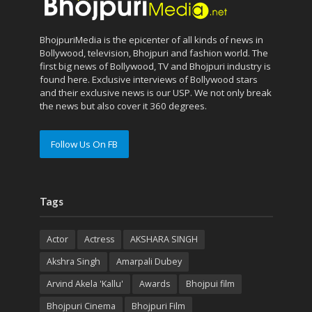
BhojpuriMedia is the epicenter of all kinds of news in
Bollywood, television, Bhojpuri and fashion world. The
first big news of Bollywood, TV and Bhojpuri industry is
found here. Exclusive interviews of Bollywood stars
and their exclusive news is our USP. We not only break
the news but also cover it 360 degrees.
Follow Us On FB
Tags
Actor
Actress
AKSHARA SINGH
Akshra Singh
Amarpali Dubey
Arvind Akela 'Kallu'
Awards
Bhojpui film
Bhojpuri Cinema
Bhojpuri Film