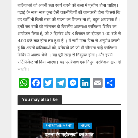
बालिकाओं को अपनी रक्षा स्वयं करने की कला में प्रवीण होना चाहिए।
पढ़ाई के साथ-साथ कुछ ऐसी तकनीकियों की जानकारी होना जिससे कि
वह कहीं भी किसी तरह की घटना का शिकार ना हो, बहुत आवश्यक है।
इन्हीं सब बातों को मद्देनजर दो दिवसीय आत्मरक्षा प्रशिक्षण शिविर का
आयोजन किया है, जो 2 दिसंबर और 3 दिसंबर को दोपहर 1:00 बजे से
4:00 बजे तक होना तय हुआ है । मैं सभी माता-पिता से अनुरोध करती
हूं कि अपनी बालिकाओं को, बच्चियों को जो भी सीखना चाहे प्रशिक्षण
शिविर में अवश्य भेजें । यह पूरी तरह से निशुल्क होगा। और इसमें
सर्टिफिकेट भी दिया जाएगा। यह प्रशिक्षण एक निपुण प्रशिक्षक द्वारा दी
जाएगी।
W
F
T
T
M
Li
E
S
h
ac
w
el
e
n
m
h
at
e
itt
e
ss
k
ai
ar
You may also like
s
b
er
gr
e
e
l
e
A
o
a
n
dI
ENTERTAINMENT
NEWS
p
o
m
g
n
पटना रंग महोत्सव” का आज