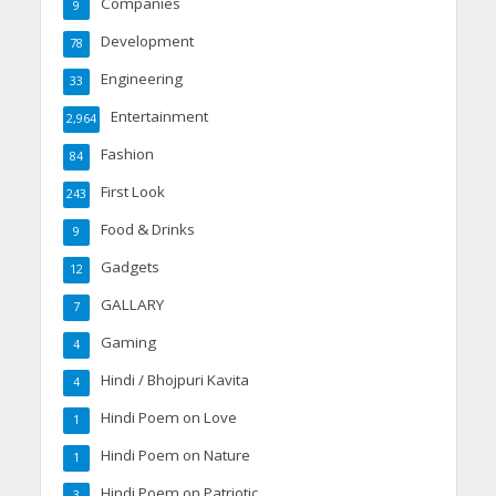
Companies
9
Development
78
Engineering
33
Entertainment
2,964
Fashion
84
First Look
243
Food & Drinks
9
Gadgets
12
GALLARY
7
Gaming
4
Hindi / Bhojpuri Kavita
4
Hindi Poem on Love
1
Hindi Poem on Nature
1
Hindi Poem on Patriotic
3