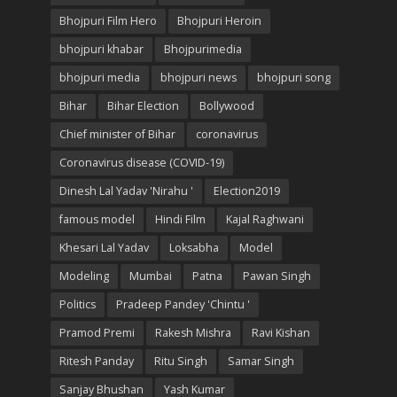
Bhojpuri Film Hero
Bhojpuri Heroin
bhojpuri khabar
Bhojpurimedia
bhojpuri media
bhojpuri news
bhojpuri song
Bihar
Bihar Election
Bollywood
Chief minister of Bihar
coronavirus
Coronavirus disease (COVID-19)
Dinesh Lal Yadav 'Nirahu '
Election2019
famous model
Hindi Film
Kajal Raghwani
Khesari Lal Yadav
Loksabha
Model
Modeling
Mumbai
Patna
Pawan Singh
Politics
Pradeep Pandey 'Chintu '
Pramod Premi
Rakesh Mishra
Ravi Kishan
Ritesh Panday
Ritu Singh
Samar Singh
Sanjay Bhushan
Yash Kumar