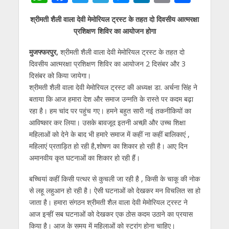
h
ac
w
el
e
n
m
h
श्रीमती शैली वाला देवी मेमोरियल ट्रस्ट के तहत दो दिवसीय आत्मरक्षा
at
e
itt
e
ss
k
ai
ar
प्रशिक्षण शिविर का आयोजन होगा
s
b
er
gr
e
e
l
e
मुजफ्फरपुर,
श्रीमती शैली वाला देवी मेमोरियल ट्रस्ट के तहत दो
A
o
a
n
dI
दिवसीय आत्मरक्षा प्रशिक्षण शिविर का आयोजन 2 दिसंबर और 3
p
o
m
g
n
दिसंबर को किया जायेगा।
p
k
er
श्रीमती शैली वाला देवी मेमोरियल ट्रस्ट की अध्यक्ष डा. अर्चना सिंह ने
बताया कि आज हमारा देश और समाज उन्नति के रास्ते पर कदम बढ़ा
रहा है। हम चांद पर पहुंच गए। हमने बहुत सारी नई तकनीकियों का
आविष्कार कर लिया। उसके बावजूद इतनी अच्छी और उच्च शिक्षा
महिलाओं को देने के बाद भी हमारे समाज में कहीं ना कहीं बालिकाएं ,
महिलाएं प्रताड़ित हो रही है,शोषण का शिकार हो रही है। आए दिन
अमानवीय कृत घटनाओं का शिकार हो रही हैं।
बच्चियां कहीं किसी पत्थर से कुचली जा रही है , किसी के चाकू की नोक
से लहू लहुआन हो रही है। ऐसी घटनाओं को देखकर मन विचलित सा हो
जाता है। हमारा संगठन श्रीमती शैल वाला देवी मेमोरियल ट्रस्ट ने
आज इन्हीं सब घटनाओं को देखकर एक ठोस कदम उठाने का प्रयास
किया है। आज के समय में महिलाओं को स्ट्रांग होना चाहिए।