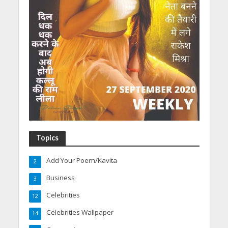
Topics
Add Your Poem/Kavita
2
Business
3
Celebrities
12
Celebrities Wallpaper
14