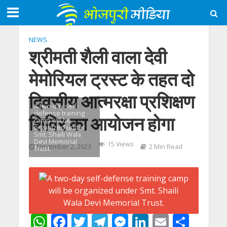
NEWS
श्रीमती शैली वाला देवी
मेमोरियल ट्रस्ट के तहत दो
दिवसीय आत्मरक्षा प्रशिक्षण
A two-day self-
defense training
शिविर का आयोजन होगा
camp will be
organized under
Smt. Shaili Wala
Devi Memorial
15 Views
November 2, 2023
2 Min Read
Trust.
W
F
T
T
M
Li
E
S