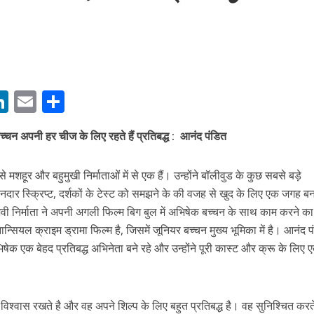
M
Li
E
S
बम गीत तोहरे के मांगिला जानु हुआ रिलीज, दर्शकों का मिल रहा भरपूर प्यार
n
m
h
्चन अपनी हर चीज के लिए रहते हैं प्रतिबद्ध : आनंद पंडित
s
k
ai
ar
e
l
e
े मशहूर और बहुमुखी निर्माताओं में से एक हैं। उन्होंने बॉलीवुड के कुछ सबसे बड़े
dI
नदार स्क्रिप्ट, दर्शकों के टेस्ट को समझने के की वजह से खुद के लिए एक जगह ब
n
वी निर्माता ने अपनी अगली फिल्म बिग बुल में अभिषेक बच्चन के साथ काम करने क
r
ियल क्राइम ड्रामा फिल्म है, जिसमें जूनियर बच्चन मुख्य भूमिका में है। आनंद प
िषेक एक बेहद प्रतिबद्ध अभिनेता बने रहे और उन्होंने पूरी कास्ट और क्रू के लिए 
ोजपुरी का नया धमाकेदार गाना जल्द, दुबई की खूबसूरत लोकेशन्स पर हो रही है शूटिंग
विश्वास रखते है और वह अपने शिल्प के लिए बहुत प्रतिबद्ध है। वह सुनिश्चित करते