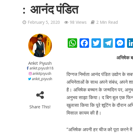
: आनंद पंडित
February 5, 2020
98 Views
2 Min Read
W
F
T
T
शिवानी सिंह का नया बोल
h
ac
w
el
e
अभिषेक बच
at
e
itt
e
s
Ankit Piyush
s
b
er
gr
e
ankit.piyush18
ankitpiyush
दिग्गज निर्माता आनंद पंडित उद्योग के सबस
A
o
a
n
ankit_piyush
अभिनेताओं के साथ अपने संबंध, अपने शा
p
o
m
g
है। अभिषेक बच्चन के जन्मदिन पर, अनुभ
p
k
e
अनुभव साझा किया। द बिग बुल एक फिनान्स
खुलासा किया कि पूरे शूटिंग के दौरान अभ
Share This!
मिसाल कायम की है।
वर्ल्डवाइड रिकॉर्ड्स भ
“अभिषेक अपनी हर चीज को पूरा करने में 