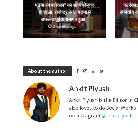
नेहा म्यूजिक वर्ल्ड पर
पटना रंग महोत्सव” का आज प्रेमचंद
पटरंगम 2
रंगशाला, राजेन्द्र नगर, पटना में
रंगमंचीय न
सफलतापूर्वक समापन हुआ।
2 weeks ago
About the author
साजिद नाडियाडवाला के 
Ankit Piyush
Ankit Piyush is the
Editor in C
also loves to do Social Works
on instagram
@ankitpiyush
.