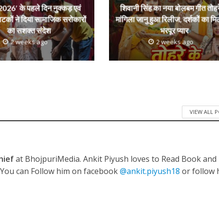
 रिलीज हुआ भोजपुरी गीत जिंदगी जियल छोड़ देहब, दर्शकों का मिल रहा भरपूर प्यार
026′ के पहले दिन नुक्कड़ एवं
शिवानी सिंह का नया बोलबम गीत तोहर
ाटकों ने दिया सामाजिक सरोकारों
मांगिला जानु हुआ रिलीज, दर्शकों का मि
का सशक्त संदेश
भरपूर प्यार
2 weeks ago
2 weeks ago
VIEW ALL 
साथ 25 वर्षों का सफर, अब ‘ओम गोल्डन फ्यूचर मूवीज़’ के साथ नई पारी शुरू करेंगे प्रेमचंद्र झा
hief
at BhojpuriMedia. Ankit Piyush loves to Read Book and
. You can Follow him on facebook
@ankit.piyush18
or follow 