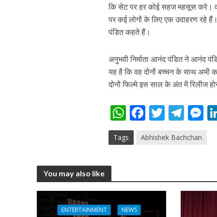
कि सेट पर हर कोई सहज महसूस करे। वह अ
पर कई लोगों के लिए एक उदाहरण रहे हैं
पंडित कहते हैं।
अनुभवी निर्माता आनंद पंडित ने आनंद पंड
यह है कि वह दोनों बच्चन के साथ अभी का
दोनों फिल्मे इस साल के अंत में रिलीज हो
पवन सिंह का बॉलीवुड म
W
F
T
T
h
ac
w
el
e
Tags
Abhishek Bachchan
at
e
itt
e
s
s
b
er
gr
e
A
o
a
n
You may also like
p
o
m
g
p
k
e
ENTERTAINMENT
NEWS