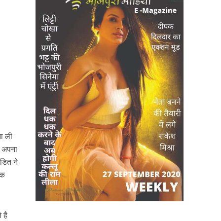
ना ली
ा अपना
ंडित ने
एक
 है