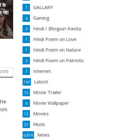
े के
GALLARY
7
ल रहा
Gaming
4
Hindi / Bhojpuri Kavita
4
Hindi Poem on Love
1
Hindi Poem on Nature
1
Hindi Poem on Patriotic
3
Internet
7
POSTS
Latest
143
Movie Trailer
12
 He
Movie Wallpaper
6
him
Movies
12
Music
21
News
6,816