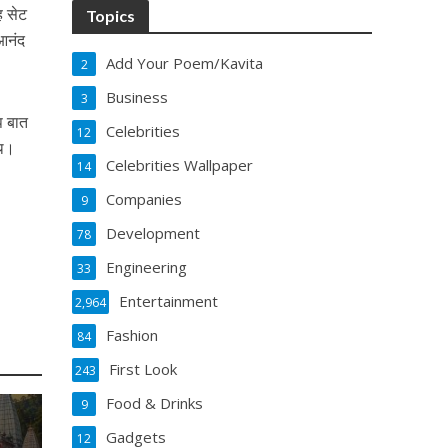
ह सेट
Topics
 आनंद
Add Your Poem/Kavita
2
Business
3
प बात
Celebrities
12
ाथ।
Celebrities Wallpaper
14
Companies
9
Development
78
Engineering
33
Entertainment
2,964
Fashion
84
First Look
243
Food & Drinks
9
Gadgets
12