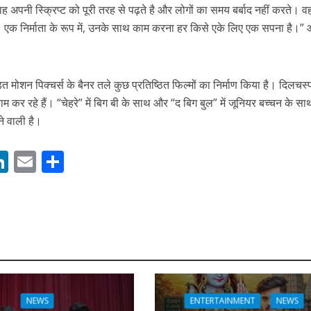
पनी स्क्रिप्ट को पूरी तरह से पढ़ते है और लोगों का समय बर्बाद नहीं करते। व
। एक निर्माता के रूप में, उनके साथ काम करना हर किसे एके लिए एक सपना है।”
ित मोशन पिक्चर्स के बैनर तले कुछ प्रतिष्ठित फिल्मों का निर्माण किया है। दिलचस्
म कर रहे हैं। “चेहरे” में बिग बी के साथ और “द बिग बुल” में जूनियर बच्चन के स
ने वाली है।
ें महाधमाका, ‘सिर्फ आपके’ की शूटिंग लखनऊ और भोपाल में हुई पूरी”
M
Li
E
S
n
m
h
s
k
ai
ar
e
l
e
dI
n
r
NEWS
ENTERTAINMENT
NEWS