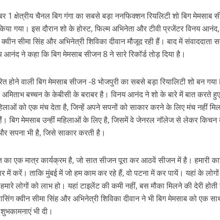
r
र 1 क्षेत्रीय चैनल बिग गंगा का सबसे बड़ा ननफिक्‍शन रियलिटी शो बिग मेमसाब 
 किया गया। इस दौरान शो के होस्‍ट, फिल्म अभिनेता और टीवी प्रजेंटर विनय आनंद,
 क्‍वीन सीमा सिंह और अभिनेत्री शिविका दीवान मौजूद रही हैं। बाद में संवाददाता सम
नय आनंद ने कहा कि बिग मेमसाब सीजन 8 ने सारे रिकॉर्ड तोड़ दिया है।
सारित होने वाली बिग मेमसाब सीजन -8 भोजपुरी का सबसे बड़ा रियालिटी शो बन गया ह
िताभ बच्‍चन के केबीसी के बराबर है। विनय आनंद ने शो के बारे में बात करते हु
ें महाधमाका, ‘सिर्फ आपके’ की शूटिंग लखनऊ और भोपाल में हुई पूरी”
िलाओं को एक मंच देता है, जिन्‍हें अपने सपनों को साकार करने के लिए मंच नहीं मि
हती हैं। बिग मेमसाब उन्‍हीं महिलाओं के लिए है, जिसमें वे जेनरल नॉलेज से लेकर किचन क
 है और सपना भी है, जिसे साकार करती है।
रत का एक मात्र कार्यक्रम है, जो सात सीजन पूरा कर आठवें सीजन में है। हमारी क
हार में करें। ताकि मुंबई में जो हम काम कर रहे हैं, वो पटना में कर पायें। यहां के लोगो
 हमारे लोगों को लाभ हो। यहां टाइलेंट की कमी नहीं, बस मौका मिलने की देरी होती
ी डासिंग क्‍वीन सीमा सिंह और अभिनेत्री शिविका दीवान ने भी बिग मेमसाब को एक सा
ुभकामनाएं भी दी।