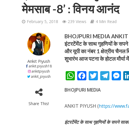
मेमसाब -8’ : विनय आनंद
February 5, 2018
239 Views
4 Min Read
BHOJPURI MEDIA ANKIT P
इंटरटेंमेंट के साथ गृहणियों के स
शिवानी सिंह का नया बोल
और यूपी का नंबर 1 क्षेत्रीय चैनल
शुभारंभ आज पटना के होटल मौर्या म
Ankit Piyush
ankit.piyush18
ankitpiyush
W
F
T
T
ankit_piyush
h
ac
w
el
e
BHOJPURI MEDIA
at
e
itt
e
s
s
b
er
gr
e
Share This!
ANKIT PIYUSH (
https://www.f
A
o
a
n
वर्ल्डवाइड रिकॉर्ड्स भ
p
o
m
g
इंटरटेंमेंट के साथ गृहणियों के सपने सा