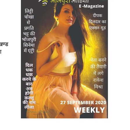
रखण्ड
ा