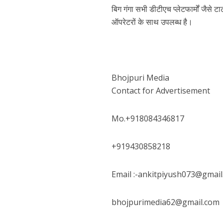
बिग गंगा सभी डीटीएच प्लेटफार्मों जैस
ऑपरेटरों के साथ उपलब्ध है।
कुलदीप कुमार की “गौर
Bhojpuri Media
Contact for Advertisement
Mo.+918084346817
+919430858218
‘शेल्टर होम’ के एक सीन 
Email :-ankitpiyush073@gmail
bhojpurimedia62@gmail.com