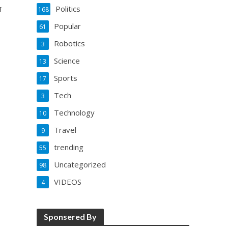
ल
Politics
168
Popular
61
Robotics
3
Science
13
Sports
17
Tech
3
Technology
10
Travel
9
trending
55
Uncategorized
98
VIDEOS
4
Sponsered By