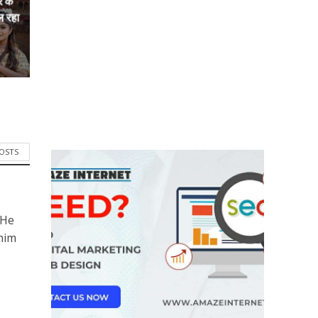
े के
ल रहा
POSTS
 He
him