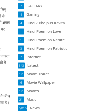
GALLARY
7
े लिए
Gaming
4
ं के
ी क्षमता
Hindi / Bhojpuri Kavita
4
ा पर
Hindi Poem on Love
1
Hindi Poem on Nature
1
Hindi Poem on Patriotic
3
ह
ान करता
Internet
7
ो में
Latest
143
Movie Trailer
12
Movie Wallpaper
6
Movies
12
 के बीच
Music
21
गया है।
News
6,816