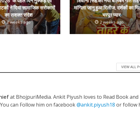
r
026′ के पहले दिन नुक्कड़ एवं
शिवानी सिंह का नया बोलबम गीत तोहर
ाटकों ने दिया सामाजिक सरोकारों
मांगिला जानु हुआ रिलीज, दर्शकों का मि
का सशक्त संदेश
भरपूर प्यार
2 weeks ago
2 weeks ago
VIEW ALL 
hief
at BhojpuriMedia. Ankit Piyush loves to Read Book and
. You can Follow him on facebook
@ankit.piyush18
or follow 