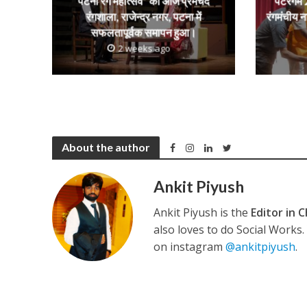
p
k
e
पटना रंग महोत्सव” का आज प्रेमचंद
पटरंगम 2
रंगशाला, राजेन्द्र नगर, पटना में
रंगमंचीय न
सफलतापूर्वक समापन हुआ।
2 weeks ago
About the author
Ankit Piyush
Ankit Piyush is the
Editor in C
also loves to do Social Works
on instagram
@ankitpiyush
.