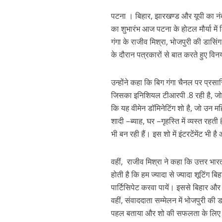
p
k
e
पटना । बिहार, झारखण्ड और यूपी का नंब
का शुभारंभ आज पटना के होटल मौर्या में
गंगा के राजीव मिश्रा, भोजपुरी की डासिंग
के दौरान पत्रकारों से बात करते हुए वि
उन्‍होंने कहा कि बिग गंगा चैनल पर प्र
जिसका इनिशियल टीआरपी .8 रही है, जो अम
पवन सिंह का बॉलीवुड म
कि यह वीमेन डॉमिनेटिंग शो है, जो उन मह
शादी –ब्‍याह, घर –गृहस्ति में व्‍यस्‍त र
भी बन रही हैं। इस शो में इंटरटेंमेंट भी
वहीं, राजीव मिश्रा ने कहा कि उत्तर भा
होती है कि हम ज्‍यादा से ज्‍यादा शूटिंग बि
पार्टिसिपेट करवा पायें। इससे बिहार और
वहीं, संवाददाता सम्‍मेलन में भोजपुरी क
पहल बताया और शो की सफलता के लिए श