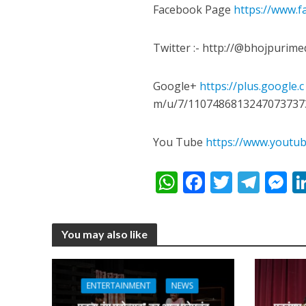
Facebook Page
https://www.
Twitter :- http://@bhojpurime
अरविंद अकेला कल्लू के 
Google+
https://plus.google.c
m/u/7/1107486813247073737
You Tube
https://www.youtu
W
F
T
T
h
ac
w
el
e
at
e
itt
e
s
You may also like
s
b
er
gr
e
A
o
a
n
p
o
m
g
ENTERTAINMENT
NEWS