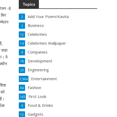
Topics
सीजन -8
 बिग
Add Your Poem/Kavita
2
्‍मेलन
Business
3
Celebrities
12
ै,
Celebrities Wallpaper
14
ए कहा
Companies
9
ला। वे
Development
78
्‍वीन
Engineering
33
Entertainment
2,964
ाशिश
Fashion
84
ं को
First Look
243
 है।
र्थक
Food & Drinks
9
Gadgets
12