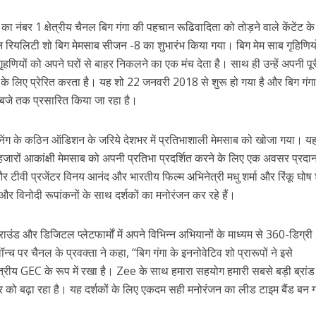
 रिलीज हुआ भोजपुरी गीत जिंदगी जियल छोड़ देहब, दर्शकों का मिल रहा भरपूर प्यार
 नंबर 1 क्षेत्रीय चैनल बिग गंगा की पहचान रूढिवादिता को तोड़ने वाले केंटेंट क
शन रियलिटी शो बिग मेमसाब सीजन -8 का शुभारंभ किया गया। बिग मेम साब गृहिणियो
हणियों को अपने घरों से बाहर निकलने का एक मंच देता है। साथ ही उन्‍हें अपनी पूर
 के लिए प्रेरित करता है। यह शो 22 जनवरी 2018 से शुरू हो गया है और बिग गंग
 बजे तक प्रसारित किया जा रहा है।
्रीनिंग के कठिन ऑडिशन के जरिये देशभर में प्रतिभाशाली मेमसाब को खोजा गया। य
जारों आकांक्षी मेमसाब को अपनी प्रतिभा प्रदर्शित करने के लिए एक अवसर प्रद
टीवी प्रजेंटर विनय आनंद और भारतीय फिल्म अभिनेत्री मधु शर्मा और रिंकू घोष श
साथ 25 वर्षों का सफर, अब ‘ओम गोल्डन फ्यूचर मूवीज़’ के साथ नई पारी शुरू करेंगे प्रेमचंद्र झा
डी और विनोदी रूपांकनों के साथ दर्शकों का मनोरंजन कर रहे हैं।
उंड और डिजिटल प्लेटफार्मों में अपने विभिन्न अभियानों के माध्यम से 360-डिग्री
ॉन्च पर चैनल के प्रवक्ता ने कहा, “बिग गंगा के इननोवेटिव शो प्रारूपों ने इसे
क्षेत्रीय GEC के रूप में रखा है। Zee के साथ हमारा सहयोग हमारी सबसे बड़ी ब्रांड
ार को बढ़ा रहा है। यह दर्शकों के लिए एकदम सही मनोरंजन का लीड टाइम बैंड बन 