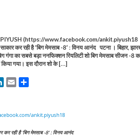
IYUSH (https://www.facebook.com/ankit.piyush18
पने साकार कर रही है ‘बिग मेमसाब -8‘ : विनय आनंद पटना । बिहार, झा
बम गीत तोहरे के मांगिला जानु हुआ रिलीज, दर्शकों का मिल रहा भरपूर प्यार
 बिग गंगा का सबसे बड़ा ननफिक्‍शन रियलिटी शो बिग मेमसाब सीजन -8 क
ें किया गया। इस दौरान शो के […]
M
Li
E
S
n
m
h
s
k
ai
ar
e
l
e
acebook.com/ankit.piyush18
dI
ोजपुरी का नया धमाकेदार गाना जल्द, दुबई की खूबसूरत लोकेशन्स पर हो रही है शूटिंग
n
कार कर रही है
‘
बिग मेमसाब -8
‘
: विनय आनंद