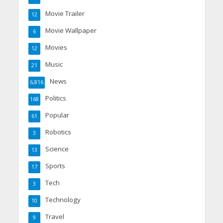
Movie Trailer
12
Movie Wallpaper
6
Movies
12
Music
21
News
6,816
Politics
168
Popular
61
Robotics
3
Science
13
Sports
17
Tech
3
Technology
10
Travel
9