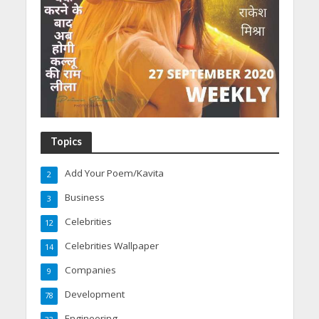
Topics
Add Your Poem/Kavita
2
Business
3
Celebrities
12
Celebrities Wallpaper
14
Companies
9
Development
78
Engineering