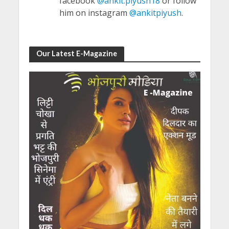
facebook
@ankit.piyush18
or follow
him on instagram
@ankitpiyush
.
Our Latest E-Magazine