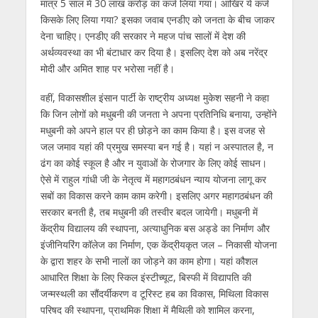
मात्र 5 साल में 30 लाख करोड़ का कर्ज लिया गया। आखिर ये कर्ज
किसके लिए लिया गया? इसका जवाब एनडीए को जनता के बीच जाकर
देना चाहिए। एनडीए की सरकार ने महज पांच सालों में देश की
अर्थव्यवस्था का भी बंटाधार कर दिया है। इसलिए देश को अब नरेंद्र
मोदी और अमित शाह पर भरोसा नहीं है।
वहीं, विकासशील इंसान पार्टी के राष्‍ट्रीय अध्‍यक्ष मुकेश सहनी ने कहा
कि जिन लोगों को मधुबनी की जनता ने अपना प्रतिनिधि बनाया, उन्‍होंने
मधुबनी को अपने हाल पर ही छोड़ने का काम किया है। इस वजह से
जल जमाव यहां की प्रमुख समस्‍या बन गई है। यहां न अस्‍पातल है, न
ढंग का कोई स्‍कूल है और न युवाओं के रोजगार के लिए कोई साधन।
ऐसे में राहुल गांधी जी के नेतृत्‍व में महागठबंधन न्‍याय योजना लागू कर
सबों का विकास करने काम काम करेगी। इसलिए अगर महागठबंधन की
सरकार बनती है, तब मधुबनी की तस्‍वीर बदल जायेगी। मधुबनी में
केंद्रीय विद्यालय की स्‍थापना, अत्‍याधुनिक बस अड्डे का निर्माण और
इंजीनियरिंग कॉलेज का निर्माण, एक केंद्रीयकृत जल – निकासी योजना
के द्वारा शहर के सभी नालों का जोड़ने का काम होगा। यहां कौशल
आधारित शिक्षा के लिए स्किल इंस्‍टीच्‍यूट, बिस्‍फी में विद्यापति की
जन्‍मस्‍थली का सौंदर्यीकरण व टूरिस्‍ट हब का विकास, मिथिला विकास
परिषद की स्‍थापना, प्राथमिक शिक्षा में मैथिली को शामिल करना,