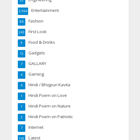
33
Entertainment
2,964
Fashion
84
First Look
243
Food & Drinks
9
Gadgets
12
GALLARY
7
Gaming
4
Hindi / Bhojpuri Kavita
4
Hindi Poem on Love
1
Hindi Poem on Nature
1
Hindi Poem on Patriotic
3
Internet
7
Latest
143