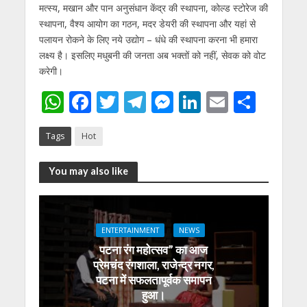
मत्‍स्‍य, मखान और पान अनुसंधान केंद्र की स्‍थापना, कोल्‍ड स्‍टोरेज की
स्‍थापना, वैश्‍य आयोग का गठन, मदर डेयरी की स्‍थापना और यहां से
पलायन रोकने के लिए नये उद्योग – धंधे की स्‍थापना करना भी हमारा
लक्ष्‍य है। इसलिए मधुबनी की जनता अब भक्‍तों को नहीं, सेवक को वोट
करेगी।
W
F
T
T
M
Li
E
S
h
ac
w
el
e
n
m
h
Tags
Hot
at
e
itt
e
ss
k
ai
ar
s
b
er
gr
e
e
l
e
You may also like
A
o
a
n
dI
p
o
m
g
n
p
k
er
ENTERTAINMENT
NEWS
पटना रंग महोत्सव” का आज
प्रेमचंद रंगशाला, राजेन्द्र नगर,
पटना में सफलतापूर्वक समापन
हुआ।