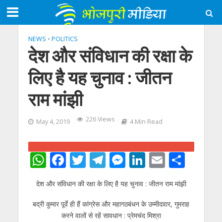
NEWS
•
POLITICS
देश और संविधान की रक्षा के
लिए है यह चुनाव : जीतन
राम मांझी
226 Views
May 4, 2019
4 Min Read
W
F
T
T
M
Li
E
S
h
ac
w
el
e
n
m
h
देश और संविधान की रक्षा के लिए है यह चुनाव : जीतन राम मांझी
at
e
itt
e
ss
k
ai
ar
s
b
er
gr
e
e
l
e
बद्री कुमार पूर्वे ही हैं कांग्रेस और महागठबंधन के उम्‍मीदवार, गुमराह
करने वालों से रहें सावधान : प्रेमचंद मिश्रा