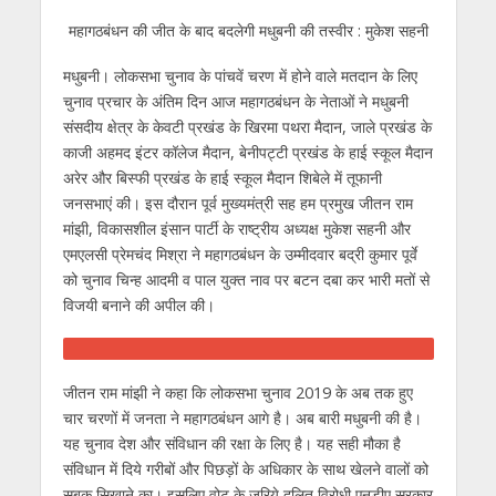
A
o
a
n
dI
p
o
m
g
n
महागठबंधन की जीत के बाद बदलेगी मधुबनी की तस्‍वीर : मुकेश सहनी
p
k
er
मधुबनी। लोकसभा चुनाव के पांचवें चरण में होने वाले मतदान के लिए
चुनाव प्रचार के अंतिम दिन आज महागठबंधन के नेताओं ने मधुबनी
संसदीय क्षेत्र के केवटी प्रखंड के खिरमा पथरा मैदान, जाले प्रखंड के
काजी अहमद इंटर कॉलेज मैदान, बेनीपट्टी प्रखंड के हाई स्कूल मैदान
अरेर और बिस्फी प्रखंड के हाई स्कूल मैदान शिबेले में तूफानी
जनसभाएं की। इस दौरान पूर्व मुख्‍यमंत्री सह हम प्रमुख जीतन राम
मांझी, विकासशील इंसान पार्टी के राष्‍ट्रीय अध्‍यक्ष मुकेश सहनी और
एमएलसी प्रेमचंद मिश्रा ने महागठबंधन के उम्‍मीदवार बद्री कुमार पूर्वे
को चुनाव चिन्‍ह आदमी व पाल युक्‍त नाव पर बटन दबा कर भारी मतों से
विजयी बनाने की अपील की।
जीतन राम मांझी ने कहा कि लोकसभा चुनाव 2019 के अब तक हुए
चार चरणों में जनता ने महागठबंधन आगे है। अब बारी मधुबनी की है।
यह चुनाव देश और संविधान की रक्षा के लिए है। यह सही मौका है
संविधान में दिये गरीबों और पिछड़ों के अधिकार के साथ खेलने वालों को
सबक सिखाने का। इसलिए वोट के जरिये दलित विरोधी एनडीए सरकार