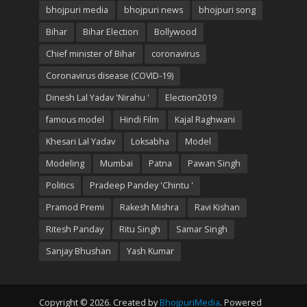
bhojpuri media
bhojpuri news
bhojpuri song
Bihar
Bihar Election
Bollywood
Chief minister of Bihar
coronavirus
Coronavirus disease (COVID-19)
Dinesh Lal Yadav 'Nirahu '
Election2019
famous model
Hindi Film
Kajal Raghwani
Khesari Lal Yadav
Loksabha
Model
Modeling
Mumbai
Patna
Pawan Singh
Politics
Pradeep Pandey 'Chintu '
Pramod Premi
Rakesh Mishra
Ravi Kishan
Ritesh Panday
Ritu Singh
Samar Singh
Sanjay Bhushan
Yash Kumar
Copyright © 2026. Created by
BhojpuriMedia
. Powered