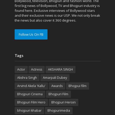
Bollywood, television, Bhojpuri and fashion world. The
first big news of Bollywood, TV and Bhojpuri industry is
found here. Exclusive interviews of Bollywood stars
and their exclusive news is our USP. We not only break
the news but also cover it 360 degrees.
Follow Us On FB
Tags
Actor
Actress
AKSHARA SINGH
Akshra Singh
Amarpali Dubey
Arvind Akela 'Kallu'
Awards
Bhojpui film
Bhojpuri Cinema
Bhojpuri Film
Bhojpuri Film Hero
Bhojpuri Heroin
bhojpuri khabar
Bhojpurimedia