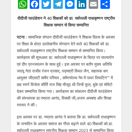
W
F
T
T
M
Li
E
S
h
ac
w
el
e
n
m
h
दीदीजी फाउंडेशन ने 40 शिक्षकों को डा. सर्वपल्ली राधाकृष्णन राष्ट्रीय
at
e
itt
e
ss
k
ai
ar
शिक्षक सम्मान से किया सम्मानित
s
b
er
gr
e
e
l
e
पटना :
सामाजिक संगठन दीदीजी फाउंडेशन ने शिक्षक दिवस के अवसर
A
o
a
n
dI
पर शिक्षा के क्षेत्र उल्लेखनीय योगदान देने वाले 40 शिक्षकों को डा.
p
o
m
g
n
सर्वपल्ली राधाकृष्णन राष्ट्रीय शिक्षक सम्मान से सम्मानित किया।
p
k
er
कार्यक्रम की शुरूआत डा. सर्वपल्ली राधाकृष्णन के चित्र पर माल्यार्पण
एवं दीप प्रज्जवलन के साथ हुई। इस अवसर पर बतौर मुख्य अतिथि
जदयू नेता राजीव रंजन प्रसाद, पद्मश्री विमल जैन, सहायक कर
आयुक्त जीएसटी समीर परिमल , कॉमनवेल्थ गेम में पावर लिफटिग”” में
छह स्वर्ण विजेता कीर्ति राज सिंह मौजूद थी जिन्हें फूल, बुके एवं मोमेंटो
देकर सम्मानित किया गया। कार्यक्रम का संचालन दीदीजी फाउंडेशन
की संस्थापक डा.नम्रता आनंद, विक्की जी,अजय अमबष्ठ और शिखा
स्वरूप ने की।
इस अवसर पर डा. नम्रता आनंद ने बताया कि डा. सर्वपल्ली राधाकृष्णन
के जन्मदिन के अवसर समाज का गौरव बढ़ाने वाले 40 शिक्षकों को.डा.
सर्वपल्ली राधाकृष्णन राष्ट्रीय शिक्षक सम्मान 2023 से सम्मानित किया