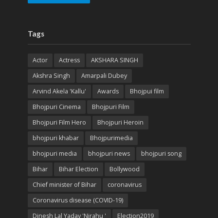
Tags
Actor
Actress
AKSHARA SINGH
Akshra Singh
Amarpali Dubey
Arvind Akela 'Kallu'
Awards
Bhojpui film
Bhojpuri Cinema
Bhojpuri Film
Bhojpuri Film Hero
Bhojpuri Heroin
bhojpuri khabar
Bhojpurimedia
bhojpuri media
bhojpuri news
bhojpuri song
Bihar
Bihar Election
Bollywood
Chief minister of Bihar
coronavirus
Coronavirus disease (COVID-19)
Dinesh Lal Yadav 'Nirahu '
Election2019