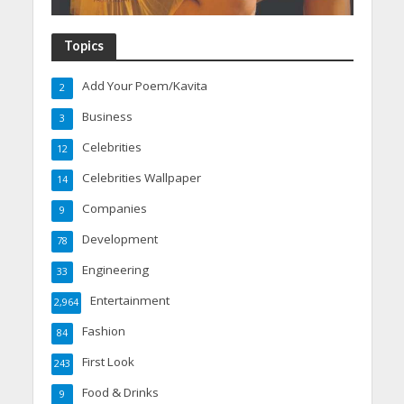
Topics
Add Your Poem/Kavita
2
Business
3
Celebrities
12
Celebrities Wallpaper
14
Companies
9
Development
78
Engineering
33
Entertainment
2,964
Fashion
84
First Look
243
Food & Drinks
9