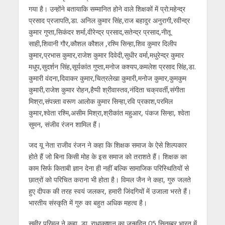
गया है। उन्होंने बतायाकि सम्मानित होने वाले शिक्षकों में प्रो:महेन्द्र
प्रसाद प्रजापति,डा. अनिल कुमार सिंह,राज बहादुर अनुरागी,रवीन्द्र
कुमार गुप्ता,सिकंदर शर्मा,वीरेन्द्र प्रसाद,सतेन्द्र प्रसाद,नीतू
साही,शिवानी गौर,कौशल कौशल ,रश्मि सिन्हा,शिव कुमार दिलीप
कुमार,प्रभास कुमार,राजेश कुमार दिवेदी,सुधीर वर्मा,मधुरेन्द्र कुमार
मधुप,सुदर्शन सिंह,सूर्यकांत गुप्ता,मनोज कश्यप,कमलेश प्रसाद सिंह,डा.
कुमारी वंदना,दिवाकर कुमार,चित्रलेखा कुमारी,मनोज कुमार,कुमकुम
कुमारी,राजेश कुमार रोहन,हैप्पी श्रीवास्तव,नंदिता चक्रवर्ती,संगीता
मिश्रा,संपन्न्ता वरूण आलोक कुमार सिन्हा,रवि प्रकाश,परमिल
कुमार,श्वेता रश्मि,असीम मिश्रा,श्रीकांत महुआर, पंकज सिन्हा, श्वेता
सुमन, संजीव रंजन शामिल हैं।
जद यू नेता राजीव रंजन ने कहा कि शिक्षक समाज के ऐसे शिल्पकार
होते हैं जो बिना किसी मोह के इस समाज को तराशते हैं। शिक्षक का
काम सिर्फ किताबी ज्ञान देना ही नहीं बल्कि सामाजिक परिस्थितियों से
छात्रों को परिचित कराना भी होता है। विमल जैन ने कहा, गुरु जलते
हुए दीपक की तरह स्वयं जलकर, हमारी जिंदगियों में उजाला भरते हैं।
भारतीय संस्कृति में गुरु का बहुत अधिक महत्व है।
समीर परिमल ने कहा, डा. राधाकृष्णन का जन्मदिन 05 सितम्बर भारत में