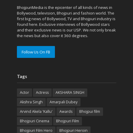
BhojpuriMedia is the epicenter of all kinds of news in
Bollywood, television, Bhojpuri and fashion world. The
first big news of Bollywood, TV and Bhojpuri industry is
found here. Exclusive interviews of Bollywood stars
and their exclusive news is our USP. We not only break
the news but also cover it 360 degrees.
Follow Us On FB
Tags
Actor
Actress
AKSHARA SINGH
Akshra Singh
Amarpali Dubey
Arvind Akela 'Kallu'
Awards
Bhojpui film
Bhojpuri Cinema
Bhojpuri Film
Bhojpuri Film Hero
Bhojpuri Heroin