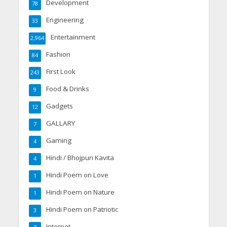
Development
78
Engineering
33
Entertainment
2,964
Fashion
84
First Look
243
Food & Drinks
9
Gadgets
12
GALLARY
7
Gaming
4
Hindi / Bhojpuri Kavita
4
Hindi Poem on Love
1
Hindi Poem on Nature
1
Hindi Poem on Patriotic
3
Internet