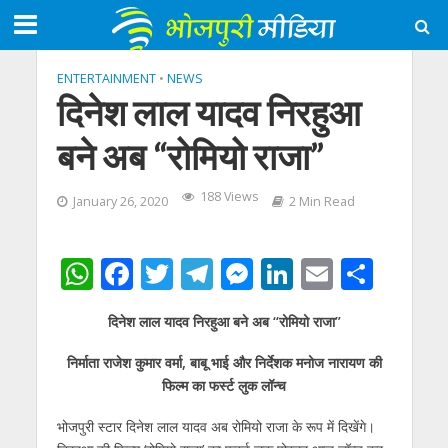
ENTERTAINMENT
•
NEWS
दिनेश लाल यादव निरहुआ
बने अब “रोमियो राजा”
188 Views
January 26, 2020
2 Min Read
W
F
T
T
M
Li
E
S
h
ac
w
el
e
n
m
h
दिनेश लाल यादव निरहुआ बने अब “रोमियो राजा”
at
e
itt
e
ss
k
ai
ar
s
b
er
gr
e
e
l
e
निर्माता राजेश कुमार वर्मा, बाबू भाई और निर्देशक मनोज नारायण की
फिल्म का फर्स्ट लुक लॉन्च
A
o
a
n
dI
p
o
m
g
n
भोजपुरी स्टार दिनेश लाल यादव अब रोमियो राजा के रूप में दिखेंगे।