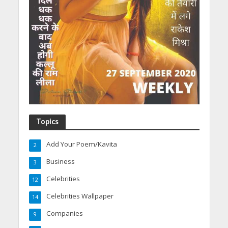
Topics
Add Your Poem/Kavita
2
Business
3
Celebrities
12
Celebrities Wallpaper
14
Companies
9