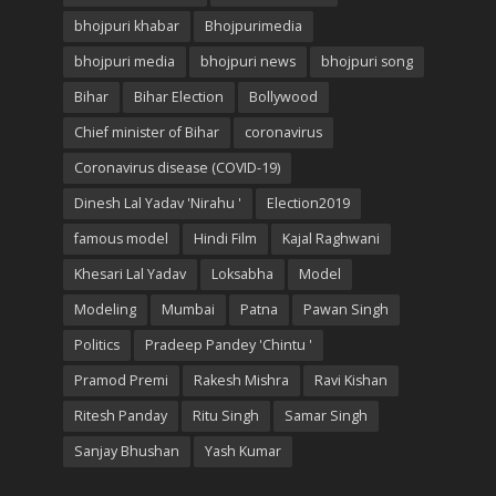
bhojpuri khabar
Bhojpurimedia
bhojpuri media
bhojpuri news
bhojpuri song
Bihar
Bihar Election
Bollywood
Chief minister of Bihar
coronavirus
Coronavirus disease (COVID-19)
Dinesh Lal Yadav 'Nirahu '
Election2019
famous model
Hindi Film
Kajal Raghwani
Khesari Lal Yadav
Loksabha
Model
Modeling
Mumbai
Patna
Pawan Singh
Politics
Pradeep Pandey 'Chintu '
Pramod Premi
Rakesh Mishra
Ravi Kishan
Ritesh Panday
Ritu Singh
Samar Singh
Sanjay Bhushan
Yash Kumar