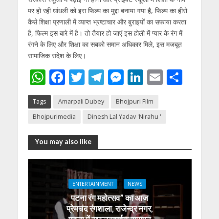
पर हो रही धांधली को इस फिल्म का मुद्दा बनाया गया है, फिल्म का हीरो
कैसे शिक्षा प्रणाली में व्याप्त भ्रष्टाचार और बुराइयों का सफाया करता
है, फिल्म इस बारे में है। तो तैयार हो जाएं इस होली में प्यार के रंग में
रंगने के लिए और शिक्षा का सबको समान अधिकार मिले, इस मजबूत
सामाजिक संदेश के लिए।
W
F
T
T
M
Li
E
S
h
ac
w
el
e
n
m
h
Tags
Amarpali Dubey
Bhojpuri Film
at
e
itt
e
ss
k
ai
ar
Bhojpurimedia
Dinesh Lal Yadav 'Nirahu '
s
b
er
gr
e
e
l
e
A
o
a
n
dI
You may also like
p
o
m
g
n
p
k
er
ENTERTAINMENT
NEWS
पटना रंग महोत्सव” का आज
प्रेमचंद रंगशाला, राजेन्द्र नगर,