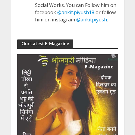
Social Works. You can Follow him on
facebook
@ankit.piyush18
or follow
him on instagram
@ankitpiyush
.
Our Latest E-Magazine