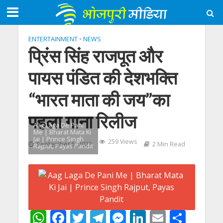
ENTERTAINMENT
•
NEWS
प्रिंस सिंह राजपूत और
पायस पंडित की देशभक्ति
“भारत माता की जय”का
पहला गाना रिलीज
Aag Laga De Pani
Me | Bharat Mata Ki
Jai | Prince Singh
259 Views
September 5, 2023
2 Min Read
Rajput, Payas Pandit
W
F
T
T
M
Li
E
S