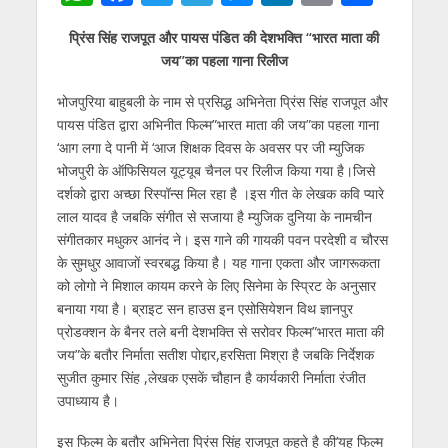
h
ac
w
el
e
n
m
h
प्रिंस सिंह राजपूत और पायस पंडित की देशभक्ति “भारत माता की
at
e
itt
e
ss
k
ai
ar
जय”का पहला गाना रिलीज
s
b
er
gr
e
e
l
e
भोजपुरिया बाहुबली के नाम से प्रसिद्ध अभिनेता प्रिंस सिंह राजपूत और
A
o
a
n
dI
पायस पंडित द्वारा अभिनीत फिल्म”भारत माता की जय”का पहला गाना
p
o
m
g
n
‘आग लगा दे पानी में ‘आज शिक्षक दिवस के अवसर पर जी म्युजिक
p
k
er
भोजपुरी के ऑफिसियल यूट्यूब चैनल पर रिलीज किया गया है।जिसे
दर्शको द्वारा अच्छा रिस्पॉन्स मिल रहा है ।इस गीत के लेखक कवि प्यारे
लाल यादव है जबकि संगीत से सजाया है म्युजिक दुनिया के नामचीन
संगीतकार मधुकर आनंद ने। इस गाने की गायकी पवन परदेशी व चौरस
के सुमधुर आवाजों स्वरबद्ध किया है। यह गाना एकता और जागरूकता
को लोगो ने मिशाल कायम करने के लिए सिनेमा के स्प्रिट के अनुसार
बनाया गया है। ब्राइट सन हाउस इन एसोसियेशन विथ ज्ञानपुर
प्रोडक्शन के बैनर तले बनी देशभक्ति से सरोवर फिल्म”भारत माता की
जय”के बतौर निर्माता सतीश पोद्दार,हरसिता मिश्रा है जबकि निर्देशक
सुजीत कुमार सिंह ,लेखक एसकें चौहान है कार्यकारी निर्माता रंजीत
उपाध्याय है।
इस फिल्म के बतौर अभिनेता प्रिंस सिंह राजपूत कहते है की’यह फिल्म