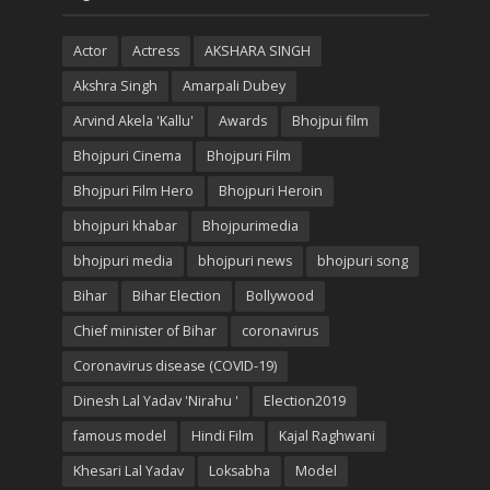
Actor
Actress
AKSHARA SINGH
Akshra Singh
Amarpali Dubey
Arvind Akela 'Kallu'
Awards
Bhojpui film
Bhojpuri Cinema
Bhojpuri Film
Bhojpuri Film Hero
Bhojpuri Heroin
bhojpuri khabar
Bhojpurimedia
bhojpuri media
bhojpuri news
bhojpuri song
Bihar
Bihar Election
Bollywood
Chief minister of Bihar
coronavirus
Coronavirus disease (COVID-19)
Dinesh Lal Yadav 'Nirahu '
Election2019
famous model
Hindi Film
Kajal Raghwani
Khesari Lal Yadav
Loksabha
Model