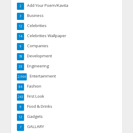
Add Your Poem/Kavita
2
Business
3
Celebrities
12
Celebrities Wallpaper
14
Companies
9
Development
78
Engineering
33
Entertainment
2,964
Fashion
84
First Look
243
Food & Drinks
9
Gadgets
12
GALLARY
7