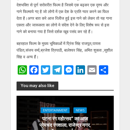
देशभक्ति से पूर्ण सरोवरीत फिल्म है जिसमे एक बढ़कर एक दृश्य और
गाने फिल्माये गए है जो लोगो में एक देश के प्रति प्यार करने का फिल
देता है।अगर बात करे आज रिलीज हुई इस गाने को लेकर तो यह गाना
एकता और जारूकता का लोगो मे संदेश देने के लिए विशेष रूप से इस
गाने को बनाया गया है जिसे दर्शक खूब पसंद कर रहे हैं।
बहरहाल फिल्म के मुख्य भूमिकाओं में प्रिंस सिंह राजपूत,पायस
पंडित,संजय वर्मा,ब्रजेश त्रिपाठी, बालेश्वर सिंह, अमित शुक्ला ,सुशील
सिंह व अन्य हैं।
W
F
T
T
M
Li
E
S
h
ac
w
el
e
n
m
h
at
e
itt
e
ss
k
ai
ar
You may also like
s
b
er
gr
e
e
l
e
A
o
a
n
dI
ENTERTAINMENT
NEWS
p
o
m
g
n
पटना रंग महोत्सव” का आज
p
k
er
प्रेमचंद रंगशाला, राजेन्द्र नगर,