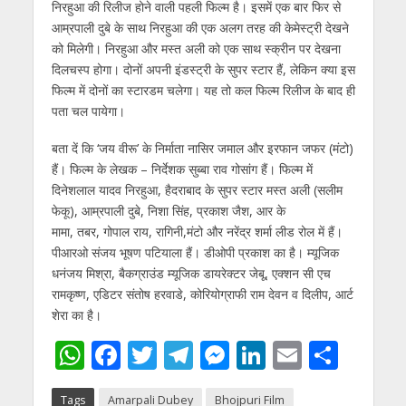
निरहुआ की रिलीज होने वाली पहली फिल्‍म है। इसमें एक बार फिर से
आम्रपाली दुबे के साथ निरहुआ की एक अलग तरह की केमेस्‍ट्री देखने
को मिलेगी। निरहुआ और मस्‍त अली को एक साथ स्‍क्रीन पर देखना
दिलचस्‍प होगा। दोनों अपनी इंडस्‍ट्री के सुपर स्‍टार हैं, लेकिन क्‍या इस
फिल्‍म में दोनों का स्‍टारडम चलेगा। यह तो कल फिल्‍म रिलीज के बाद ही
पता चल पायेगा।
बता दें कि ‘जय वीरू’ के निर्माता नासिर जमाल और इरफान जफर (मंटो)
हैं। फिल्‍म के लेखक – निर्देशक सुब्‍बा राव गोसांग हैं। फिल्‍म में
दिनेशलाल यादव निरहुआ, हैदराबाद के सुपर स्‍टार मस्‍त अली (सलीम
फेकू), आम्रपाली दुबे, निशा सिंह, प्रकाश जैश, आर के
मामा, तबर, गोपाल राय, रागिनी,मंटो और नरेंद्र शर्मा लीड रोल में हैं।
पीआरओ संजय भूषण पटियाला हैं। डीओपी प्रकाश का है। म्‍यूजिक
धनंजय मिश्रा, बैकग्राउंड म्‍यूजिक डायरेक्‍टर जेबू, एक्‍शन सी एच
रामकृष्‍ण, एडिटर संतोष हरवाडे, कोरियोग्राफी राम देवन व दिलीप, आर्ट
शेरा का है।
W
F
T
T
M
Li
E
S
h
ac
w
el
e
n
m
h
Tags
Amarpali Dubey
Bhojpuri Film