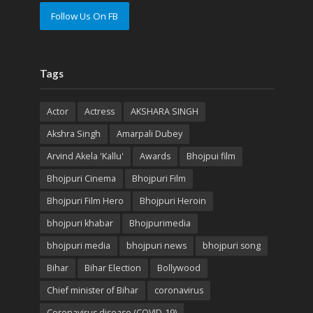
Follow Us On FB
Tags
Actor
Actress
AKSHARA SINGH
Akshra Singh
Amarpali Dubey
Arvind Akela 'Kallu'
Awards
Bhojpui film
Bhojpuri Cinema
Bhojpuri Film
Bhojpuri Film Hero
Bhojpuri Heroin
bhojpuri khabar
Bhojpurimedia
bhojpuri media
bhojpuri news
bhojpuri song
Bihar
Bihar Election
Bollywood
Chief minister of Bihar
coronavirus
Coronavirus disease (COVID-19)