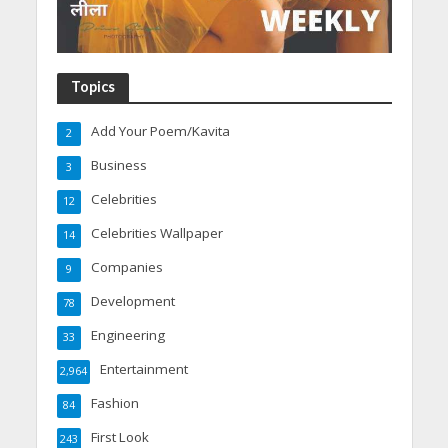
Topics
Add Your Poem/Kavita
2
Business
3
Celebrities
12
Celebrities Wallpaper
14
Companies
9
Development
78
Engineering
33
Entertainment
2,964
Fashion
84
First Look
243