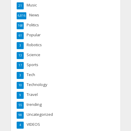
Music
21
News
6,816
Politics
168
Popular
61
Robotics
3
Science
13
Sports
17
Tech
3
Technology
10
Travel
9
trending
55
Uncategorized
98
VIDEOS
4