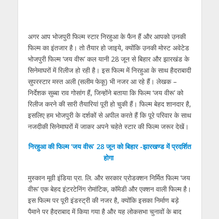
s
b
er
gr
e
e
l
e
A
o
a
n
dI
p
o
m
g
n
अगर आप भोजपुरी फिल्‍म स्‍टार निरहुआ के फैन हैं और आपको उनकी
फिल्‍म का इंतजार है। तो तैयार हो जाइये, क्‍योंकि उनकी मोस्‍ट अवेटेड
p
k
er
भोजपुरी फिल्‍म ‘जय वीरू’ कल यानी 28 जून से बिहार और झारखंड के
सिनेमाघरों में रिलीज हो रही है। इस फिल्‍म में निरहुआ के साथ हैदराबादी
सुपरस्‍टार मस्‍त अली (सलीम फेकू) भी नजर आ रहे हैं। लेखक –
निर्देशक सुब्‍बा राव गोसांग हैं, जिन्‍होंने बताया कि फिल्‍म ‘जय वीरू’ को
रिलीज करने की सारी तैयारियां पूरी हो चुकी हैं। फिल्‍म बेहद शानदार है,
इसलिए हम भोजपुरी के दर्शकों से अपील करते हैं कि पूरे परिवार के साथ
नजदीकी सिनेमाघरों में जाकर अपने चहेते स्‍टार की फिल्‍म जरूर देखें।
निरहुआ की फिल्‍म ‘जय वीरू’ 28 जून को बिहार -झारखण्ड में प्रदर्शित
होगा
मुस्‍कान मूवी इंडिया प्रा. लि. और सरकार प्रोडक्‍शन निर्मित फिल्‍म ‘जय
वीरू’ एक बेहद इंटरटेनिंग रोमांटिक, कॉमेडी और एक्‍शन वाली फिल्‍म है।
इस फिल्‍म पर पूरी इंडस्‍ट्री की नजर है, क्‍योंकि इसका निर्माण बड़े
पैमाने पर हैदराबाद में किया गया है और यह लोकसभा चुनावों के बाद