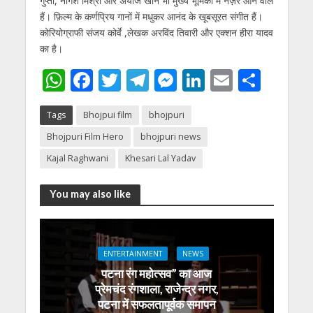
गुप्ता, नागेश मिश्रा और अयाज खान भी मुख्य भूमिका में नज़र आने वाले
हैं। फ़िल्म के कर्णप्रिय गानों में मधुकर आनंद के खूबसूरत संगीत हैं।
कोरियोग्राफी संजय कोर्वे ,लेखक अरविंद तिवारी और एक्शन हीरा यादव
का है।
W
F
T
T
M
Li
E
S
h
ac
w
el
e
n
m
h
Tags
Bhojpui film
bhojpuri
at
e
itt
e
ss
k
ai
ar
Bhojpuri Film Hero
bhojpuri news
s
b
er
gr
e
e
l
e
Kajal Raghwani
Khesari Lal Yadav
A
o
a
n
dI
p
o
m
g
n
You may also like
p
k
er
ENTERTAINMENT
NEWS
पटना रंग महोत्सव” का आज
प्रेमचंद रंगशाला, राजेन्द्र नगर,
पटना में सफलतापूर्वक समापन