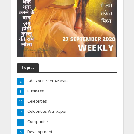
Topics
Add Your Poem/Kavita
2
Business
3
Celebrities
12
Celebrities Wallpaper
14
Companies
9
Development
78