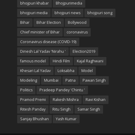
bhojpuri khabar
Bhojpurimedia
bhojpuri media
bhojpuri news
bhojpuri song
Bihar
Bihar Election
Bollywood
Chief minister of Bihar
coronavirus
Coronavirus disease (COVID-19)
Dinesh Lal Yadav 'Nirahu '
Election2019
famous model
Hindi Film
Kajal Raghwani
Khesari Lal Yadav
Loksabha
Model
Modeling
Mumbai
Patna
Pawan Singh
Politics
Pradeep Pandey 'Chintu '
Pramod Premi
Rakesh Mishra
Ravi Kishan
Ritesh Panday
Ritu Singh
Samar Singh
Sanjay Bhushan
Yash Kumar