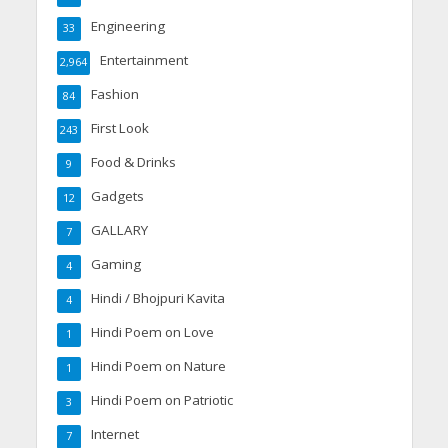
Engineering
33
Entertainment
2,964
Fashion
84
First Look
243
Food & Drinks
9
Gadgets
12
GALLARY
7
Gaming
4
Hindi / Bhojpuri Kavita
4
Hindi Poem on Love
1
Hindi Poem on Nature
1
Hindi Poem on Patriotic
3
Internet
7