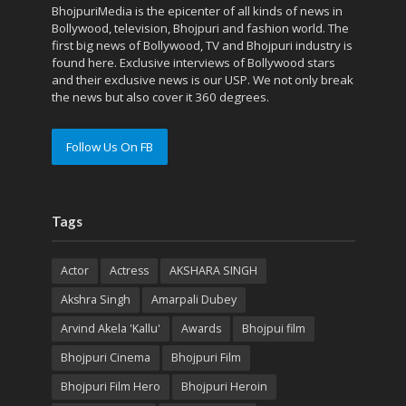
BhojpuriMedia is the epicenter of all kinds of news in
Bollywood, television, Bhojpuri and fashion world. The
first big news of Bollywood, TV and Bhojpuri industry is
found here. Exclusive interviews of Bollywood stars
and their exclusive news is our USP. We not only break
the news but also cover it 360 degrees.
Follow Us On FB
Tags
Actor
Actress
AKSHARA SINGH
Akshra Singh
Amarpali Dubey
Arvind Akela 'Kallu'
Awards
Bhojpui film
Bhojpuri Cinema
Bhojpuri Film
Bhojpuri Film Hero
Bhojpuri Heroin