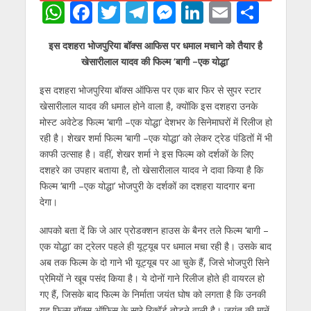
W
F
T
T
M
Li
E
S
h
ac
w
el
e
n
m
h
इस दशहरा भोजपुरिया बॉक्‍स आफिस पर धमाल मचाने को तैयार है
at
e
itt
e
ss
k
ai
ar
खेसारीलाल यादव की फिल्‍म ‘बागी –एक योद्धा’
s
b
er
gr
e
e
l
e
इस दशहरा भोजपुरिया बॉक्‍स ऑफिस पर एक बार फिर से सुपर स्‍टार
A
o
a
n
dI
खेसारीलाल यादव की धमाल होने वाला है, क्‍योंकि इस दशहरा उनके
p
o
m
g
n
मोस्‍ट अवेटेड फिल्‍म ‘बागी –एक योद्धा’ देशभर के सिनेमाघरों में रिलीज हो
p
k
er
रही है। शेखर शर्मा फिल्‍म ‘बागी –एक योद्धा’ को लेकर ट्रेड पंडितों में भी
काफी उत्‍साह है। वहीं, शेखर शर्मा ने इस फिल्‍म को दर्शकों के लिए
दशहरे का उपहार बताया है, तो खेसारीलाल यादव ने दावा किया है कि
फिल्‍म ‘बागी –एक योद्धा’ भोजपुरी के दर्शकों का दशहरा यादगार बना
देगा।
आपको बता दें कि जे आर प्रोडक्शन हाउस के बैनर तले फिल्‍म ‘बागी –
एक योद्धा’ का ट्रेलर पहले ही यूट्यूब पर धमाल मचा रही है। उसके बाद
अब तक फिल्‍म के दो गाने भी यूट्यूब पर आ चुके हैं, जिसे भोजपुरी सिने
प्रेमियों ने खूब पसंद किया है। ये दोनों गाने रिलीज होते ही वायरल हो
गए हैं, जिसके बाद फिल्‍म के निर्माता जयंत घोष को लगता है कि उनकी
यह फिल्‍म बॉक्‍स ऑफिस के सारे रिकॉर्ड तोड़ने वाली है। जयंत की मानें