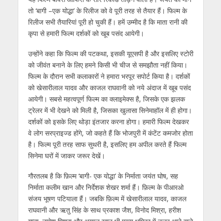
तो ‘बागी –एक योद्धा’ के रिलीज को वे पूरी तरह से तैयार हैं। फिल्‍म के
रिलीज सभी तैयारियां पूरी हो चुकी हैं। हमें उम्‍मीद है कि माता रानी की
कृपा से हमारी फिल्‍म दर्शकों को खूब पसंद आयेगी।
उन्‍होंने कहा कि फिल्‍म की पटकथा, इसकी यूएसपी है और इसलिए स्‍टोरी
को जीवंत बनाने के लिए हमने किसी भी चीज से समझौता नहीं किया।
फिल्‍म के दौरान सभी कलाकारों ने हमारा भरपूर सपोर्ट किया है। दर्शकों
को खेसारीलाल यादव और काजल राघवानी को नये अंदाज में खूब पसंद
आयेगी। सबसे महत्‍वपूर्ण फिल्‍म का क्‍लाइमेक्‍स है, जिसके एक झलक
ट्रेलर में भी देखने को मिली है, जिसका खुलासा सिनेमाहॉल में ही होगा।
दर्शकों को इसके लिए थोड़ा इंतजार करना होगा। हमारी फिल्‍म देखकर
वे लोग सरप्राइज्‍ड होंगे, जो कहते हैं कि भोजपुरी में कंटेंट कमजोर होता
है। फिल्‍म पूरी तरह साफ सुथरी है, इसलिए हम अपील करते हैं फिल्‍म
सिनेमा घरों में जाकर जरूर देखें।
गौरतलब है कि फ़िल्म ‘बागी- एक योद्धा’ के निर्माता जयंत घोष, सह
निर्माता कलीम खान और निर्देशक शेखर शर्मा हैं। फ़िल्म के पीआरओ
संजय भूषण पटियाला हैं। जबकि फ़िल्म में खेसारीलाल यादव, काजल
राघवानी और ऋतु सिंह के साथ प्रकाश जैश, विनोद मिश्रा, हरीश