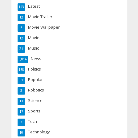
Latest
143
Movie Trailer
12
Movie Wallpaper
6
Movies
12
Music
21
News
6,816
Politics
168
Popular
61
Robotics
3
Science
13
Sports
17
Tech
3
Technology
10