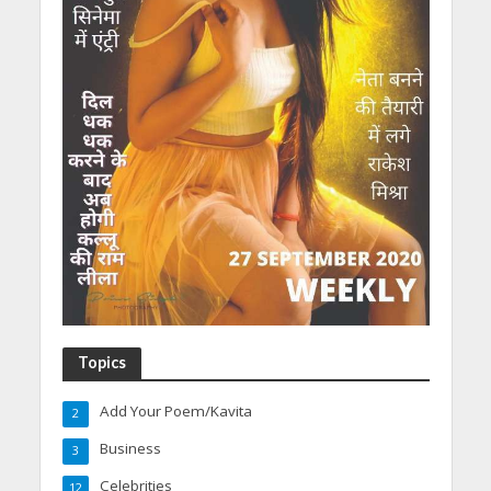
Topics
Add Your Poem/Kavita
2
Business
3
Celebrities
12