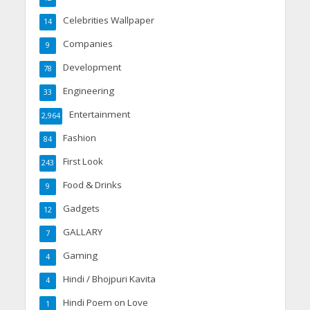
Celebrities Wallpaper
14
Companies
9
Development
78
Engineering
33
Entertainment
2,964
Fashion
84
First Look
243
Food & Drinks
9
Gadgets
12
GALLARY
7
Gaming
4
Hindi / Bhojpuri Kavita
4
Hindi Poem on Love
1