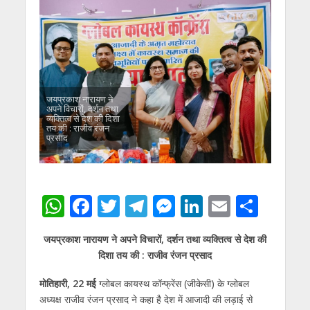
जयप्रकाश नारायण ने
अपने विचारों, दर्शन तथा
व्यक्तित्व से देश की दिशा
तय की : राजीव रंजन
प्रसाद
W
F
T
T
M
Li
E
S
h
ac
w
el
e
n
m
h
जयप्रकाश नारायण ने अपने विचारों, दर्शन तथा व्यक्तित्व से देश की
at
e
itt
e
ss
k
ai
ar
दिशा तय की : राजीव रंजन प्रसाद
s
b
er
gr
e
e
l
e
मोतिहारी, 22 मई
ग्लोबल कायस्थ कॉन्फ्रेंस (जीकेसी) के ग्लोबल
A
o
a
n
dI
अध्यक्ष राजीव रंजन प्रसाद ने कहा है देश में आजादी की लड़ाई से