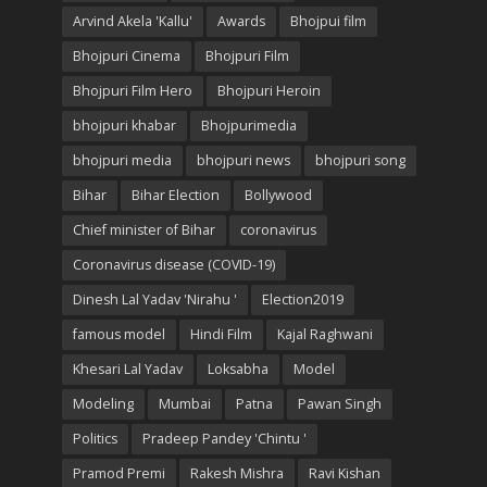
Arvind Akela 'Kallu'
Awards
Bhojpui film
Bhojpuri Cinema
Bhojpuri Film
Bhojpuri Film Hero
Bhojpuri Heroin
bhojpuri khabar
Bhojpurimedia
bhojpuri media
bhojpuri news
bhojpuri song
Bihar
Bihar Election
Bollywood
Chief minister of Bihar
coronavirus
Coronavirus disease (COVID-19)
Dinesh Lal Yadav 'Nirahu '
Election2019
famous model
Hindi Film
Kajal Raghwani
Khesari Lal Yadav
Loksabha
Model
Modeling
Mumbai
Patna
Pawan Singh
Politics
Pradeep Pandey 'Chintu '
Pramod Premi
Rakesh Mishra
Ravi Kishan