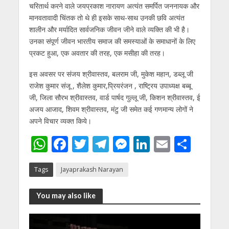
चरितार्थ करने वाले जयप्रकाश नारायण अत्यंत समर्पित जननायक और
मानवतावादी चिंतक तो थे ही इसके साथ-साथ उनकी छवि अत्यंत
शालीन और मर्यादित सार्वजनिक जीवन जीने वाले व्यक्ति की भी है।
उनका संपूर्ण जीवन भारतीय समाज की समस्याओं के समाधानों के लिए
प्रकट हुआ, एक अवतार की तरह, एक मसीहा की तरह।
इस अवसर पर संजय श्रीवास्तव, बलराम जी, मुकेश महान, डब्लू जी
राजेश कुमार संजू , शैलेश कुमार,प्रियरंजन , राष्ट्रिय उपाध्यक्ष बब्बू
जी, जिला सौरभ श्रीवास्तव, वार्ड पार्षद गुल्लू जी, किशन श्रीवास्तव, ई
अजय आजाद, शिवम श्रीवास्तव, मंटु जी समेत कई गणमान्य लोगों ने
अपने विचार व्यक्त किये।
W
F
T
T
M
Li
E
S
h
ac
w
el
e
n
m
h
Tags
Jayaprakash Narayan
at
e
itt
e
ss
k
ai
ar
s
b
er
gr
e
e
l
e
You may also like
A
o
a
n
dI
p
o
m
g
n