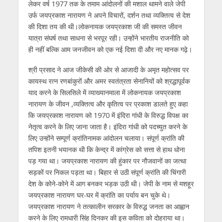
p
o
m
g
n
लेकर वर्ष 1977 तक के तमाम आंदोलनों की मशाल थामने वाले जेपी
p
k
er
उर्फ जयप्रकाश नारायण ने अपने विचारों, दर्शन तथा व्यक्तित्व से देश
की दिशा तय की थी।लोकनायक जयप्रकाश जी की समस्त जीवन
यात्रा संघर्ष तथा साधना से भरपूर रही। उन्होंने भारतीय राजनीति को
ही नहीं बल्कि आम जनजीवन को एक नई दिशा दी और नए मानक गढ़े।
श्री प्रसाद ने आज जीकेसी की ओर से आजादी के अमृत महोत्सव पर
कायस्थ रत्न रणबांकुरों और अमर स्वतंत्रता सेनानियों को श्रद्धापूर्वक
याद करने के सिलसिले में व्याख्यानमाला में लोकनायक जयप्रकाश
नारायण के जीवन ,व्यक्तित्व और कृतित्व पर प्रकाश डालते हुए कहा
कि जयप्रकाश नारायण को 1970 में इंदिरा गांधी के विरुद्ध विपक्ष का
नेतृत्व करने के लिए जाना जाता है। इंदिरा गांधी को पदच्युत करने के
लिए उन्होंने सम्पूर्ण क्रांतिनामक आंदोलन चलाया। संपूर्ण क्रांति की
तपिश इतनी भयानक थी कि केन्द्र में कांग्रेस को सत्ता से हाथ धोना
पड़ गया था। जयप्रकाश नारायण की हुंकार पर नौजवानों का जत्था
सड़कों पर निकल पड़ता था। बिहार से उठी संपूर्ण क्रांति की चिंगारी
देश के कोने-कोने में आग बनकर भड़क उठी थी। जेपी के नाम से मशहूर
जयप्रकाश नारायण घर-घर में क्रांति का पर्याय बन चुके थे।
जयप्रकाश नारायण ने तत्कालीन सरकार के विरुद्ध जनता का आह्वान
करने के लिए रामधारी सिंह दिनकर की इस कविता को दोहराया था।