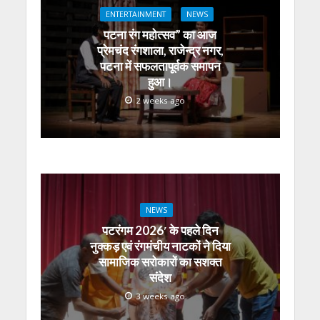
p
k
er
ENTERTAINMENT
NEWS
पटना रंग महोत्सव” का आज
प्रेमचंद रंगशाला, राजेन्द्र नगर,
पटना में सफलतापूर्वक समापन
हुआ।
2 weeks ago
NEWS
पटरंगम 2026′ के पहले दिन
नुक्कड़ एवं रंगमंचीय नाटकों ने दिया
सामाजिक सरोकारों का सशक्त
संदेश
3 weeks ago