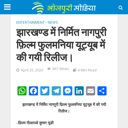
ENTERTAINMENT
•
NEWS
झारखण्ड में निर्मित नागपुरी
फ़िल्म फुलमनिया यूट्यूब में
की गयी रिलीज।
467 Views
April 25, 2020
4 Min Read
W
F
T
T
M
Li
E
S
h
ac
w
el
e
n
m
h
झारखण्ड में निर्मित नागपुरी फ़िल्म फुलमनिया यूट्यूब में की गयी
at
e
itt
e
ss
k
ai
ar
रिलीज।
s
b
er
gr
e
e
l
e
-फ़िल्म पीआरओ कुमार यूडी
A
o
a
n
dI