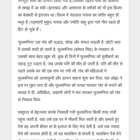
नागपुरी भाषा का प्रयोग किया गया हैं,जिसका उद्देश्य सभी को आसानी
से समझ में आ सकें।झारखंड और आसपास के दर्शकों को भी इस फ़िल्म
का बेसब्री से इंतज़ार था।फ़िल्म में नंदलाल नायक का संगीत बहुत ही
मधुर है।पद्मश्री मुकुंद नायक और ज्योति साहू द्वारा गाये गीत पहले ही
हिट हो चुके हैं।
‘फुलमनिया’ एक गांव की अल्हड़, शोख और चंचल लड़की है. छोटी उम्र
में उसकी शादी हो जाती है. फुलमनिया (कोमल सिंह) के व्यवहार से
उसकी सास बेहद खुश थी. कुछ ही दिनों में फुलमनिया को मुसीबतों का
पहाड़ टूट पड़ता है, जब उसके पति की मौत हो जाती है. पति की मौत से
पहले उसके घर की एक गाय मर गयी थी. गांव की महिलाओं ने
फुलमनिया को अपशकुनी और डायन कहना शुरू कर दिया. एक ओझा ने
इस पर मुहर लगा दी और फुलमनिया को पत्थर मारकर गांव से भगाने की
सलाह दे दी. अशिक्षित, अज्ञानी लोगों ने मार-मारकर फुलमनिया को गांव
से निकाल दिया.
ससुराल से बेइज्जत करके निकाली गयी फुलमनिया किसी तरह रांची
पहुंच जाती है. यहां उसे एक घर में नौकरी मिल जाती है और कमाये हुए
पैसे वह अपनी बीमार मां के इलाज के लिए भेज देती है. उसे जब ज्यादा
पैसे की जरूरत होती है, तो वह मालकिन से मांगती है. मालकिन पैसे देने