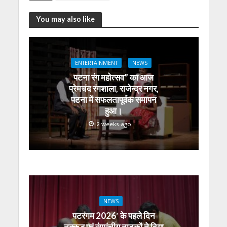
at
e
itt
e
ss
k
ai
ar
s
b
er
gr
e
e
l
e
You may also like
A
o
a
n
dI
p
o
m
g
n
p
k
er
ENTERTAINMENT
NEWS
पटना रंग महोत्सव” का आज
प्रेमचंद रंगशाला, राजेन्द्र नगर,
पटना में सफलतापूर्वक समापन
हुआ।
2 weeks ago
NEWS
पटरंगम 2026′ के पहले दिन
नुक्कड़ एवं रंगमंचीय नाटकों ने दिया