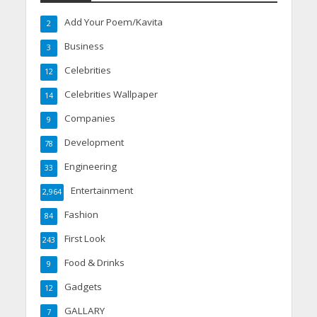
Add Your Poem/Kavita
2
Business
3
Celebrities
12
Celebrities Wallpaper
14
Companies
9
Development
78
Engineering
33
Entertainment
2,964
Fashion
84
First Look
243
Food & Drinks
9
Gadgets
12
GALLARY
7