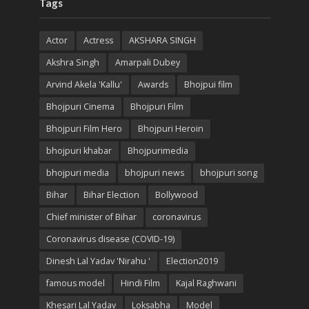
Tags
Actor
Actress
AKSHARA SINGH
Akshra Singh
Amarpali Dubey
Arvind Akela 'Kallu'
Awards
Bhojpui film
Bhojpuri Cinema
Bhojpuri Film
Bhojpuri Film Hero
Bhojpuri Heroin
bhojpuri khabar
Bhojpurimedia
bhojpuri media
bhojpuri news
bhojpuri song
Bihar
Bihar Election
Bollywood
Chief minister of Bihar
coronavirus
Coronavirus disease (COVID-19)
Dinesh Lal Yadav 'Nirahu '
Election2019
famous model
Hindi Film
Kajal Raghwani
Khesari Lal Yadav
Loksabha
Model