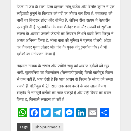
फिल्म में जय के माता-पिता क्रमश: नीतू पांडेय और विनीत कुमार ने एक
रूढ़िवादी बुजुर्ग के किरदार को पर्दे पर जीवंत कर दिया है. बतक्कड़ की
नानी का किरदार छोटा और सीमित है, लेकिन रीना सहाय ने बेहतरीन
प्रस्तुति दी है. फुलमनिया के बाबा शैलेंद्र शर्मा और उसकी मां सुशीला
लकरा के अलावा उसकी जेठानी का किरदार निभाने वाली किम मिश्रा ने
अच्छा अभिनय किया है. भोला बाबा की भूमिका में प्रणब चौधरी, ओझा
का किरदार मुन्ना लोहार और गांव के युवक नंदू (अशोक गोप) ने भी
दर्शकों का मनोरंजन किया है.
नंदलाल नायक के संगीत और ज्योति साहू की आवाज दर्शकों को खूब
भायी. फुलमनिया का फिल्मांकन (सिनेमाटोग्राफी) किसी बॉलीवुड फिल्म
से कम नहीं है. भाषा ऐसी है कि आप आराम से फिल्म के संवाद को समझ
सकते हैं. बॉलीवुड में 21 साल तक काम करने के बाद लाल विजय
शाहदेव ने नागपुरी दर्शकों की नब्ज पकड़ी है और सही विषय का चयन
किया है, जिसकी सराहना हो रही है।
W
F
T
T
M
Li
E
S
h
ac
w
el
e
n
m
h
Tags
Bhojpurimedia