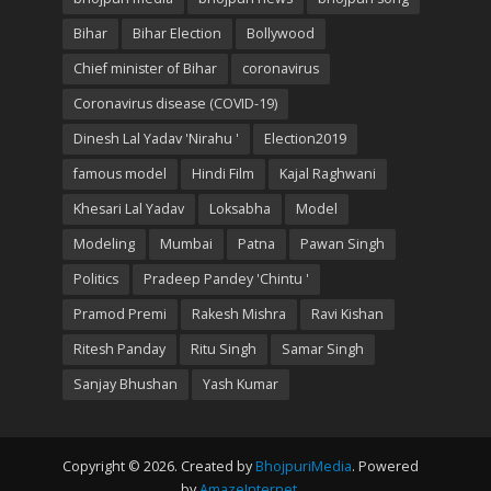
Bihar
Bihar Election
Bollywood
Chief minister of Bihar
coronavirus
Coronavirus disease (COVID-19)
Dinesh Lal Yadav 'Nirahu '
Election2019
famous model
Hindi Film
Kajal Raghwani
Khesari Lal Yadav
Loksabha
Model
Modeling
Mumbai
Patna
Pawan Singh
Politics
Pradeep Pandey 'Chintu '
Pramod Premi
Rakesh Mishra
Ravi Kishan
Ritesh Panday
Ritu Singh
Samar Singh
Sanjay Bhushan
Yash Kumar
Copyright © 2026. Created by
BhojpuriMedia
. Powered
by
AmazeInternet
.