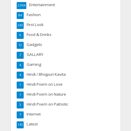
Entertainment
2,964
Fashion
84
First Look
243
Food & Drinks
9
Gadgets
12
GALLARY
7
Gaming
4
Hindi / Bhojpuri Kavita
4
Hindi Poem on Love
1
Hindi Poem on Nature
1
Hindi Poem on Patriotic
3
Internet
7
Latest
143