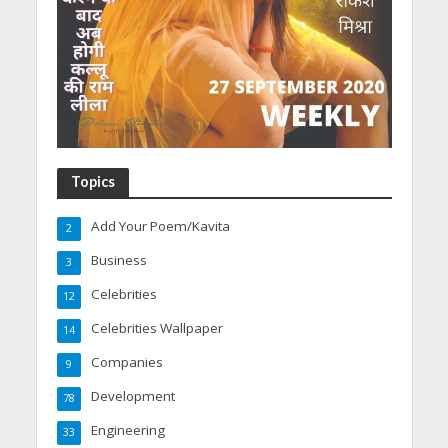
Topics
Add Your Poem/Kavita
2
Business
3
Celebrities
12
Celebrities Wallpaper
14
Companies
9
Development
78
Engineering
33