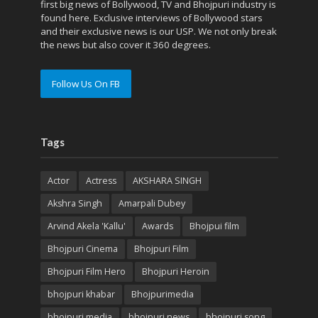
first big news of Bollywood, TV and Bhojpuri industry is
found here. Exclusive interviews of Bollywood stars
and their exclusive news is our USP. We not only break
the news but also cover it 360 degrees.
Follow Us On FB
Tags
Actor
Actress
AKSHARA SINGH
Akshra Singh
Amarpali Dubey
Arvind Akela 'Kallu'
Awards
Bhojpui film
Bhojpuri Cinema
Bhojpuri Film
Bhojpuri Film Hero
Bhojpuri Heroin
bhojpuri khabar
Bhojpurimedia
bhojpuri media
bhojpuri news
bhojpuri song