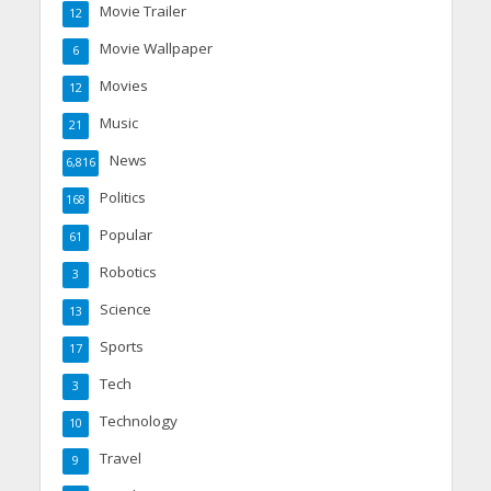
Movie Trailer
12
Movie Wallpaper
6
Movies
12
Music
21
News
6,816
Politics
168
Popular
61
Robotics
3
Science
13
Sports
17
Tech
3
Technology
10
Travel
9