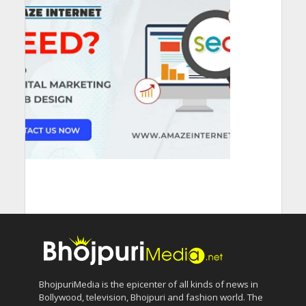
BhojpuriMedia is the epicenter of all kinds of news in
Bollywood, television, Bhojpuri and fashion world. The