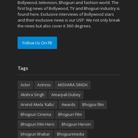
Bollywood, television, Bhojpuri and fashion world. The
first big news of Bollywood, TV and Bhojpuri industry is
found here. Exclusive interviews of Bollywood stars
and their exclusive news is our USP. We not only break
the news but also cover it 360 degrees.
Follow Us On FB
Tags
Actor
Actress
AKSHARA SINGH
Akshra Singh
Amarpali Dubey
Arvind Akela 'Kallu'
Awards
Bhojpui film
Bhojpuri Cinema
Bhojpuri Film
Bhojpuri Film Hero
Bhojpuri Heroin
bhojpuri khabar
Bhojpurimedia