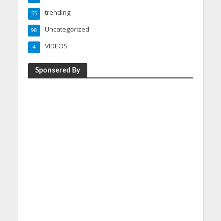
trending
55
Uncategorized
98
VIDEOS
4
Sponsered By