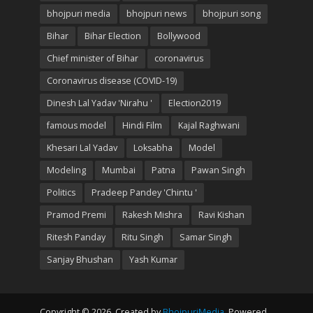
bhojpuri media
bhojpuri news
bhojpuri song
Bihar
Bihar Election
Bollywood
Chief minister of Bihar
coronavirus
Coronavirus disease (COVID-19)
Dinesh Lal Yadav 'Nirahu '
Election2019
famous model
Hindi Film
Kajal Raghwani
Khesari Lal Yadav
Loksabha
Model
Modeling
Mumbai
Patna
Pawan Singh
Politics
Pradeep Pandey 'Chintu '
Pramod Premi
Rakesh Mishra
Ravi Kishan
Ritesh Panday
Ritu Singh
Samar Singh
Sanjay Bhushan
Yash Kumar
Copyright © 2026. Created by
BhojpuriMedia
. Powered