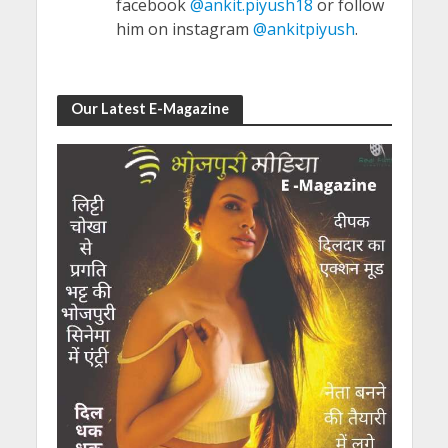
facebook
@ankit.piyush18
or follow
him on instagram
@ankitpiyush
.
Our Latest E-Magazine