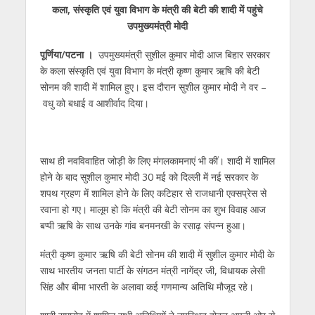
कला
, संस्‍कृति एवं युवा विभाग के मंत्री की बेटी की शादी में पहुंचे
at
e
itt
e
ss
k
ai
ar
उपमुख्‍यमंत्री मोदी
s
b
er
gr
e
e
l
e
पूर्णिया/पटना ।
उपमुख्‍यमंत्री सुशील कुमार मोदी आज बिहार सरकार
A
o
a
n
dI
के कला संस्‍कृति एवं युवा विभाग के मंत्री कृष्‍ण कुमार ऋषि की बेटी
p
o
m
g
n
सोनम की शादी में शामिल हुए। इस दौरान सुशील कुमार मोदी ने वर –
p
k
er
वधु को बधाई व आशीर्वाद दिया।
साथ ही नवविवाहित जोड़ी के लिए मंगलकामनाएं भी कीं। शादी में शामिल
होने के बाद सुशील कुमार मोदी 30 मई को दिल्‍ली में नई सरकार के
शपथ ग्रहण में शामिल होने के लिए कटिहार से राजधानी एक्‍सप्रेस से
रवाना हो गए। मालूम हो कि मंत्री की बेटी सोनम का शुभ विवाह आज
बप्पी ऋषि के साथ उनके गांव बनमनखी के रसाढ़ संपन्‍न हुआ।
मंत्री कृष्‍ण कुमार ऋषि की बेटी सोनम की शादी में सुशील कुमार मोदी के
साथ भारतीय जनता पार्टी के संगठन मंत्री नागेंद्र जी, विधायक लेसी
सिंह और बीमा भारती के अलावा कई गणमान्‍य अतिथि मौजूद रहे।