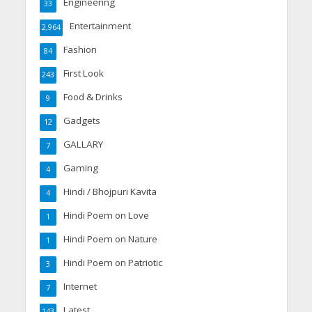
Engineering
33
Entertainment
2,964
Fashion
84
First Look
243
Food & Drinks
9
Gadgets
12
GALLARY
7
Gaming
4
Hindi / Bhojpuri Kavita
4
Hindi Poem on Love
1
Hindi Poem on Nature
1
Hindi Poem on Patriotic
3
Internet
7
Latest
143