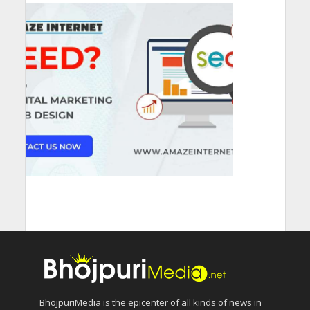
BhojpuriMedia is the epicenter of all kinds of news in