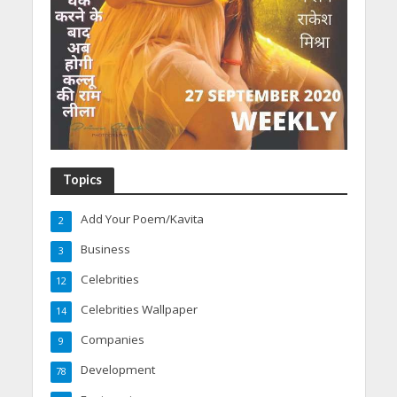
Topics
Add Your Poem/Kavita
2
Business
3
Celebrities
12
Celebrities Wallpaper
14
Companies
9
Development
78