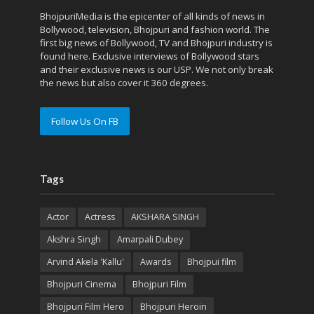
BhojpuriMedia is the epicenter of all kinds of news in
Bollywood, television, Bhojpuri and fashion world. The
first big news of Bollywood, TV and Bhojpuri industry is
found here. Exclusive interviews of Bollywood stars
and their exclusive news is our USP. We not only break
the news but also cover it 360 degrees.
Follow Us On FB
Tags
Actor
Actress
AKSHARA SINGH
Akshra Singh
Amarpali Dubey
Arvind Akela 'Kallu'
Awards
Bhojpui film
Bhojpuri Cinema
Bhojpuri Film
Bhojpuri Film Hero
Bhojpuri Heroin