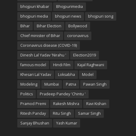
bhojpuri khabar
Bhojpurimedia
bhojpuri media
bhojpuri news
bhojpuri song
Bihar
Bihar Election
Bollywood
Chief minister of Bihar
coronavirus
Coronavirus disease (COVID-19)
Dinesh Lal Yadav 'Nirahu '
Election2019
famous model
Hindi Film
Kajal Raghwani
Khesari Lal Yadav
Loksabha
Model
Modeling
Mumbai
Patna
Pawan Singh
Politics
Pradeep Pandey 'Chintu '
Pramod Premi
Rakesh Mishra
Ravi Kishan
Ritesh Panday
Ritu Singh
Samar Singh
Sanjay Bhushan
Yash Kumar