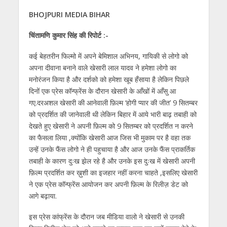
h
ac
w
el
e
n
m
h
BHOJPURI MEDIA BIHAR
at
e
itt
e
ss
k
ai
ar
s
b
er
gr
e
e
l
e
चिंतामणि कुमार सिंह की रिपोर्ट :-
A
o
a
n
dI
कई बेहतरीन फिल्मो में अपने बेमिशाल अभिनय, गायिकी से लोगो को
p
o
m
g
n
अपना दीवाना बनाने वाले खेसारी लाल यादव ने हमेशा लोगो का
मनोरंजन किया है और दर्शको को हमेशा खूब हँसाया है लेकिन पिछले
p
k
er
दिनों एक प्रेस कॉन्फ्रेंस के दौरान खेसारी के आँखों में आँसु आ
गए.दरअशल खेसारी की आनेवाली फ़िल्म ‘होगी प्यार की जीत’ 9 सितम्बर
को प्रदर्शित की जानेवाली थी लेकिन बिहार में आये भारी बाढ़ तबाही को
देखते हुए खेसारी ने अपनी फ़िल्म को 9 सितम्बर को प्रदर्शित न करने
का फैसला लिया ,क्योंकि खेसारी आज जिस भी मुकाम पर है वहा तक
उन्हें उनके फैंस लोगो ने ही पहुचाया है और आज उनके फैंस प्राकर्तिक
तबाही के कारण दुःख झेल रहे है और उनके इस दुःख में खेसारी अपनी
फ़िल्म प्रदर्शित कर ख़ुशी का इजहार नहीं करना चाहते ,इसलिए खेसारी
ने एक प्रेस कॉन्फ्रेंस आयोजन कर अपनी फ़िल्म के रिलीज़ डेट को
आगे बढ़ाया.
इस प्रेस कांफ्रेंस के दौरान जब मीडिया वालो ने खेसारी से उनकी