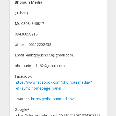
Bhojpuri Media
( Bihar )
Mo.08084346817
09430858218
office :- 06212252458
Email :-ankitpiyush073@gmail.com.
bhojpurimedia62@gmail.com
Facebook :-
https://www.facebook.com/bhojhpurimedia/?
ref=aymt_homepage_panel
Twitter :-
http://@bhojpurimedia62
Google+
https://plus.google.com/u/7/110748681324707373