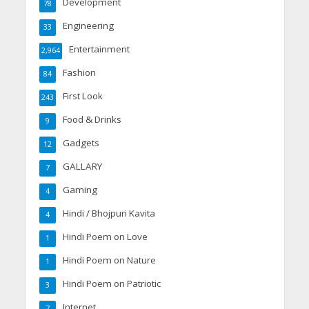
Development
78
Engineering
33
Entertainment
2,964
Fashion
84
First Look
243
Food & Drinks
9
Gadgets
12
GALLARY
7
Gaming
4
Hindi / Bhojpuri Kavita
4
Hindi Poem on Love
1
Hindi Poem on Nature
1
Hindi Poem on Patriotic
3
Internet
7