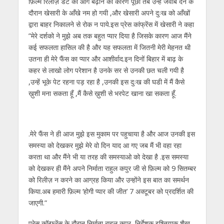
फ़िल्म रिलीज़ डेट को आगे बढ़ाने का कारण पूछा तब उन्हें जवाब देने के
दौरान खेसारी के आँखे नम हो गयी ,और खेसारी अपने दुःख को आँखों
द्वारा बाहर निकालने से रोक न पाये.इस प्रेस कांफ्रेंस में खेसारी ने कहा
”मेरे दर्शको ने मुझे अब तक बहुत प्यार दिया है जिसके कारण आज मैंने
कई सफलता हासिल की है और यह सफलता में जितनी मेरी मेहनत थी
उतना ही मेरे फैंस का प्यार और आशीर्वाद.इन दिनों बिहार में बाढ़ के
कहर से लाखो लोग परेशान है उनके सर से उनकी छत चली गयी है
,उन्हें भूके पेट रहना पड़ रहा है ,उनकी इस दुःख की घडी में मैं कैसे
ख़ुशी मना सकता हूँ ,मैं कैसे ख़ुशी से भरपेट खाना खा सकता हूँ.
.मेरे फैंस ने ही आज मुझे इस मुकाम पर पहुचाया है और आज उनकी इस
समस्या को देखकर मुझे मेरे वो दिन याद आ गए जब मैं भी वहा रहा
करता था और मैंने भी या तरह की समस्याओ को देखा है .इस समस्या
को देखकर ही मैंने अपने निर्माता राहुल कपुर जी से फ़िल्म को 9 सितम्बर
को रिलीज़ न करने का आग्रह किया और उन्होंने इस बात का समर्थन
किया.अब हमारी फ़िल्म ‘होगी प्यार की जीत’ 7 अक्टूबर को प्रदर्शित की
जाएगी.”
प्रेस कॉन्फ्रेंस के दौरान निर्माता राहुल कपूर ,निर्देशक इश्तियाक़ शैख़