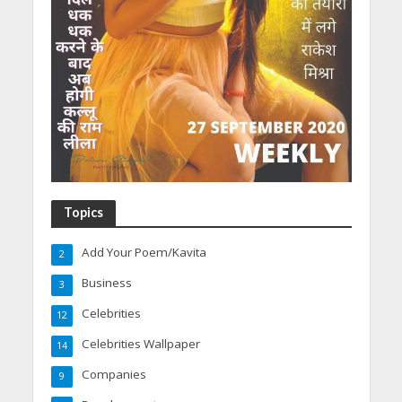
Topics
Add Your Poem/Kavita
2
Business
3
Celebrities
12
Celebrities Wallpaper
14
Companies
9