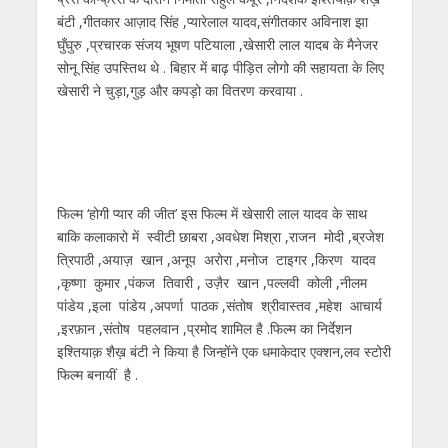
बंटी ,गीतकार आज़ाद सिंह ,प्यारेलाल यादव,संगीतकार अविनाश झा
घुँघुरु ,प्रचारक संजय भूषण पटियाला ,खेसारी लाल यादब के मैनेजर
सोनू सिंह उपस्तिथ थे . बिहार में बाढ़ पीड़ित लोगो की सहायता के लिए
खेसारी ने चुड़ा,गुड़ और कपड़ो का वितरण करवाया .
फिल्म ‘होगी प्यार की जीत’ इस फिल्म में खेसारी लाल यादव के साथ
बाकि कलाकारो में स्वीटी छाबरा ,अवधेश मिश्रा ,राजन मोदी ,ब्रजेश
त्रिपाठी ,अयाज़ खान ,अनूप अरोरा ,मनोज टाइगर ,किरण यादव
,कृष्णा कुमार ,पंकज तिवारी , उज़ैर खान ,पल्लवी कोली ,नीलम
पांडेय ,इला पांडेय ,अपर्णा पाठक ,संतोष श्रीवास्तव ,महेश आचार्य
,इरफ़ान ,संतोष पहलवान ,प्रमोद शामिल है .फिल्म का निर्देशन
इश्तियाक़ शैख़ बंटी ने किया है जिन्होंने एक धमाकेदार एक्शन,लव स्टोरी
फिल्म बनायीं है .