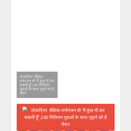
लोकप्रिय शैक्षिक-
मनोरंजन शो ‘मैं कुछ भी कर
सकती हूँ’ 240 मिलियन
युवाओं के साथ जुड़ने को है
तैयार