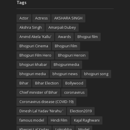
Tags
Actor
Actress
AKSHARA SINGH
Akshra Singh
Amarpali Dubey
Arvind Akela 'Kallu'
Awards
Bhojpui film
Bhojpuri Cinema
Bhojpuri Film
Bhojpuri Film Hero
Bhojpuri Heroin
bhojpuri khabar
Bhojpurimedia
bhojpuri media
bhojpuri news
bhojpuri song
Bihar
Bihar Election
Bollywood
Chief minister of Bihar
coronavirus
Coronavirus disease (COVID-19)
Dinesh Lal Yadav 'Nirahu '
Election2019
famous model
Hindi Film
Kajal Raghwani
Khesari Lal Yadav
Loksabha
Model