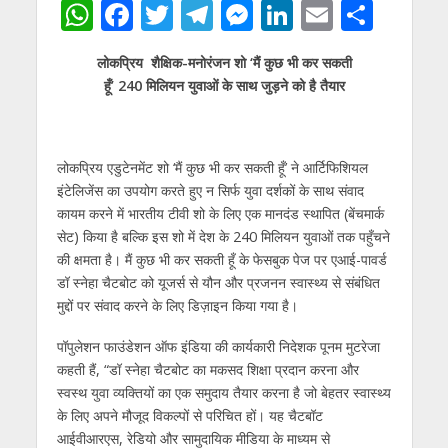
W
F
T
T
M
Li
E
S
h
ac
w
el
e
n
m
h
लोकप्रिय शैक्षिक-मनोरंजन शो ‘मैं कुछ भी कर सकती
at
e
itt
e
ss
k
ai
ar
हूँ’ 240 मिलियन युवाओं के साथ जुड़ने को है तैयार
s
b
er
gr
e
e
l
e
A
o
a
n
dI
p
o
m
g
n
लोकप्रिय एडुटेनमेंट शो ‘मैं कुछ भी कर सकती हूँ’ ने आर्टिफिशियल
इंटेलिजेंस का उपयोग करते हुए न सिर्फ युवा दर्शकों के साथ संवाद
p
k
er
कायम करने में भारतीय टीवी शो के लिए एक मानदंड स्थापित (बेंचमार्क
सेट) किया है बल्कि इस शो में देश के 240 मिलियन युवाओं तक पहुँचने
की क्षमता है। मैं कुछ भी कर सकती हूँ के फेसबुक पेज पर एआई-पावर्ड
डॉ स्नेहा चैटबोट को यूजर्स से यौन और प्रजनन स्वास्थ्य से संबंधित
मुद्दों पर संवाद करने के लिए डिज़ाइन किया गया है।
पॉपुलेशन फाउंडेशन ऑफ इंडिया की कार्यकारी निदेशक पूनम मुटरेजा
कहती हैं, “डॉ स्नेहा चैटबोट का मकसद शिक्षा प्रदान करना और
स्वस्थ युवा व्यक्तियों का एक समुदाय तैयार करना है जो बेहतर स्वास्थ्य
के लिए अपने मौजूद विकल्पों से परिचित हों। यह चैटबॉट
आईवीआरएस, रेडियो और सामुदायिक मीडिया के माध्यम से