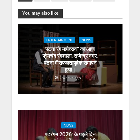
at
e
itt
e
ss
k
ai
ar
s
b
er
gr
e
e
l
e
You may also like
A
o
a
n
dI
p
o
m
g
n
p
k
er
ENTERTAINMENT
NEWS
पटना रंग महोत्सव” का आज
प्रेमचंद रंगशाला, राजेन्द्र नगर,
पटना में सफलतापूर्वक समापन
हुआ।
2 weeks ago
NEWS
पटरंगम 2026′ के पहले दिन