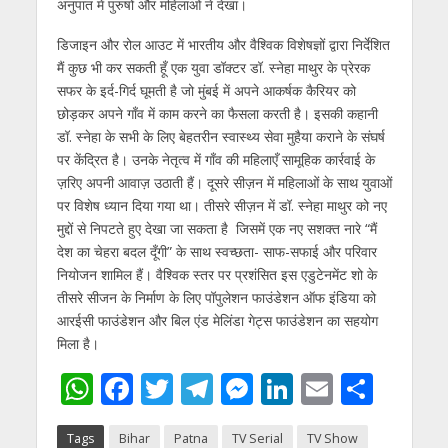
अनुपात में पुरुषों और महिलाओं ने देखा।
डिजाइन और रोल आउट में भारतीय और वैश्विक विशेषज्ञों द्वारा निर्देशित
मैं कुछ भी कर सकती हूँ एक युवा डॉक्टर डॉ. स्नेहा माथुर के प्रेरक
सफर के इर्द-गिर्द घूमती है जो मुंबई में अपने आकर्षक कैरियर को
छोड़कर अपने गाँव में काम करने का फैसला करती है। इसकी कहानी
डॉ. स्नेहा के सभी के लिए बेहतरीन स्वास्थ्य सेवा मुहैया कराने के संघर्ष
पर केंद्रित है। उनके नेतृत्व में गाँव की महिलाएँ सामूहिक कार्रवाई के
ज़रिए अपनी आवाज़ उठाती हैं। दूसरे सीज़न में महिलाओं के साथ युवाओं
पर विशेष ध्यान दिया गया था। तीसरे सीज़न में डॉ. स्नेहा माथुर को नए
मुद्दों से निपटते हुए देखा जा सकता है जिसमें एक नए सशक्त नारे “मैं
देश का चेहरा बदल दूँगी” के साथ स्वच्छता- साफ-सफाई और परिवार
नियोजन शामिल हैं। वैश्विक स्तर पर प्रशंसित इस एडुटेनमेंट शो के
तीसरे सीजन के निर्माण के लिए पॉपुलेशन फाउंडेशन ऑफ इंडिया को
आरईसी फाउंडेशन और बिल एंड मेलिंडा गेट्स फाउंडेशन का सहयोग
मिला है।
W
F
T
T
M
Li
E
S
h
ac
w
el
e
n
m
h
Tags
Bihar
Patna
TV Serial
TV Show