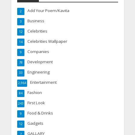
Add Your Poem/Kavita
2
Business
3
Celebrities
12
Celebrities Wallpaper
14
Companies
9
Development
78
Engineering
33
Entertainment
2,964
Fashion
84
First Look
243
Food & Drinks
9
Gadgets
12
GALLARY
7