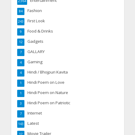
Entertainment
2,964
Fashion
84
First Look
243
Food & Drinks
9
Gadgets
12
GALLARY
7
Gaming
4
Hindi / Bhojpuri Kavita
4
Hindi Poem on Love
1
Hindi Poem on Nature
1
Hindi Poem on Patriotic
3
Internet
7
Latest
143
Movie Trailer
12