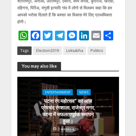
श्रीरामपुर, अताओं, उदेरामपुर, एकौरी, काम करहि, कुदरीअ, खैराही,
दहिगना, पिरिअ, मंगुसी इत्यादि गांव में लोगो से मिलकर कहा कि हम
आपको भरोसा दिलाते हैं कि बक्‍सर का विकास मेरे लिए प्राथमिकता
होगी।
W
F
T
T
M
Li
E
S
h
ac
w
el
e
n
m
h
Tags
Election2019
Loksabha
Politics
at
e
itt
e
ss
k
ai
ar
s
b
er
gr
e
e
l
e
You may also like
A
o
a
n
dI
p
o
m
g
n
p
k
er
ENTERTAINMENT
NEWS
पटना रंग महोत्सव” का आज
प्रेमचंद रंगशाला, राजेन्द्र नगर,
पटना में सफलतापूर्वक समापन
हुआ।
2 weeks ago