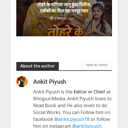
तोहरे के मांगिला जानु हुआ रिलीज,
दर्शकों का मिल रहा भरपूर प्यार
2 weeks ago
VIEW ALL POSTS
About the author
Ankit Piyush
Ankit Piyush is the
Editor in Chief
at
BhojpuriMedia. Ankit Piyush loves to
Read Book and He also loves to do
Social Works. You can Follow him on
facebook
@ankit.piyush18
or follow
him on instagram
@ankitpiyush
.