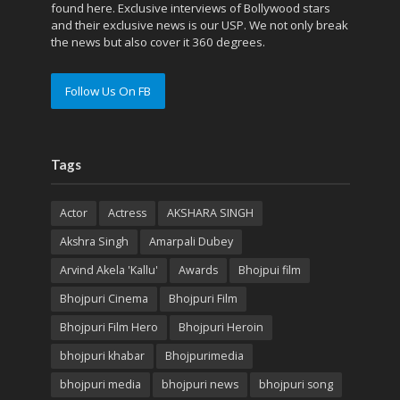
found here. Exclusive interviews of Bollywood stars
and their exclusive news is our USP. We not only break
the news but also cover it 360 degrees.
Follow Us On FB
Tags
Actor
Actress
AKSHARA SINGH
Akshra Singh
Amarpali Dubey
Arvind Akela 'Kallu'
Awards
Bhojpui film
Bhojpuri Cinema
Bhojpuri Film
Bhojpuri Film Hero
Bhojpuri Heroin
bhojpuri khabar
Bhojpurimedia
bhojpuri media
bhojpuri news
bhojpuri song