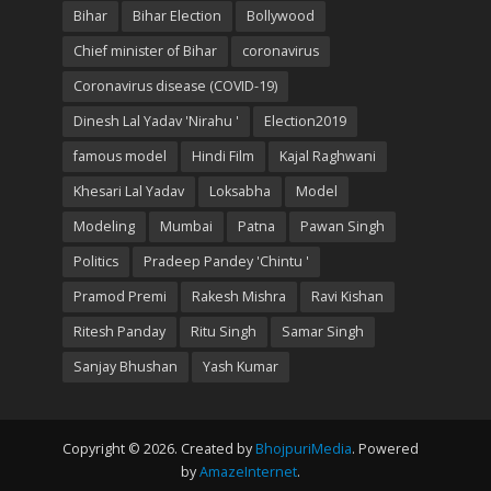
Bihar
Bihar Election
Bollywood
Chief minister of Bihar
coronavirus
Coronavirus disease (COVID-19)
Dinesh Lal Yadav 'Nirahu '
Election2019
famous model
Hindi Film
Kajal Raghwani
Khesari Lal Yadav
Loksabha
Model
Modeling
Mumbai
Patna
Pawan Singh
Politics
Pradeep Pandey 'Chintu '
Pramod Premi
Rakesh Mishra
Ravi Kishan
Ritesh Panday
Ritu Singh
Samar Singh
Sanjay Bhushan
Yash Kumar
Copyright © 2026. Created by
BhojpuriMedia
. Powered
by
AmazeInternet
.