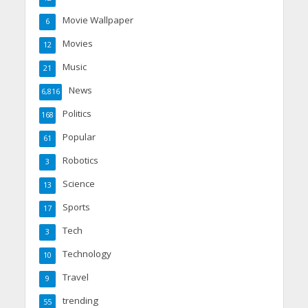
Movie Wallpaper
6
Movies
12
Music
21
News
6,816
Politics
168
Popular
61
Robotics
3
Science
13
Sports
17
Tech
3
Technology
10
Travel
9
trending
55