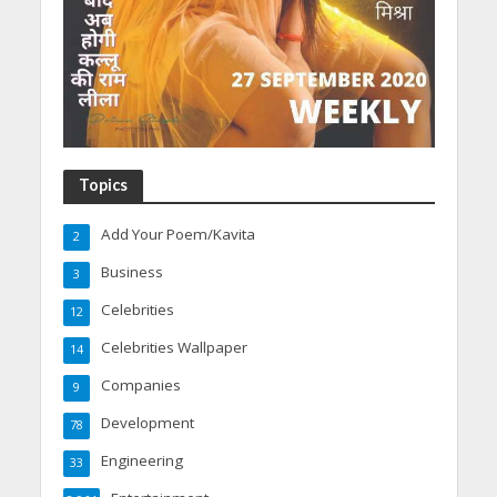
Topics
Add Your Poem/Kavita
2
Business
3
Celebrities
12
Celebrities Wallpaper
14
Companies
9
Development
78
Engineering
33