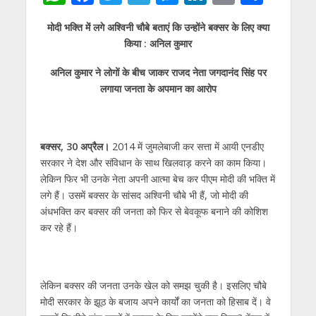
h
ac
w
el
e
n
m
h
मोदी भक्ति में लगे अश्विनी चौबे बताएं कि उन्‍होंने बक्‍सर के लिए क्‍या
at
e
itt
e
ss
k
ai
ar
किया : अनिल कुमार
s
b
er
gr
e
e
l
e
अनिल कुमार ने लोगों के बीच जाकर राजद नेता जगदानंद सिंह पर
A
o
a
n
dI
लगाया जनता के अपमान का आरोप
p
o
m
g
n
p
k
er
बक्‍सर, 30 अप्रैल।
2014 में जुमलेबाजी कर सत्ता में आयी एनडीए
सरकार ने देश और संविधान के साथ खिलवाड़ करने का काम किया।
लेकिन फिर भी उनके नेता अपनी आत्‍मा बेच कर पीएम मोदी की भक्ति में
लगे हैं। उसमें बक्‍सर के सांसद अश्विनी चौबे भी हैं, जो मोदी की
अंधभक्ति कर बक्‍सर की जनता को फिर से बेवकूफ बनाने की कोशिश
कर रहे हैं।
लेकिन बक्‍सर की जनता उनके खेल को समझ चुकी है। इसलिए चौबे
मोदी सरकार के झूठ के बजाय अपने कार्यों का जनता को हिसाब दें। वे