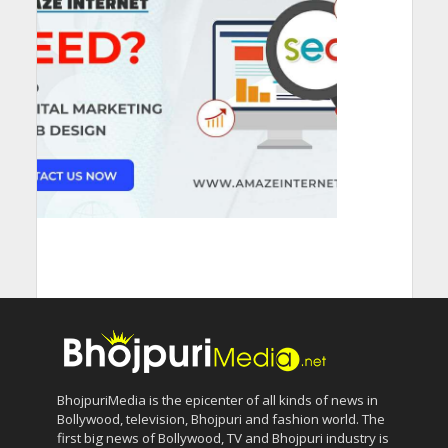
BhojpuriMedia is the epicenter of all kinds of news in
Bollywood, television, Bhojpuri and fashion world. The
first big news of Bollywood, TV and Bhojpuri industry is