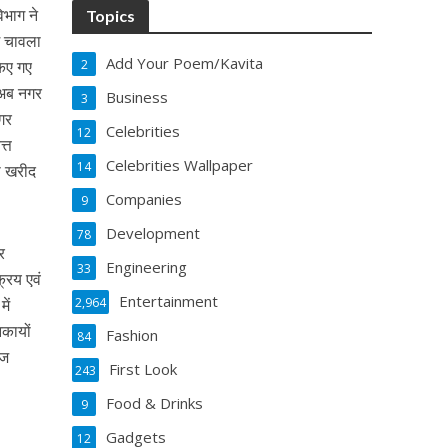
िभाग ने
Topics
श चावला
Add Your Poem/Kavita
किए गए
2
 अब नगर
Business
3
गर
Celebrities
12
त्त
Celebrities Wallpaper
14
ी खरीद
Companies
9
Development
78
र
Engineering
33
्रय एवं
Entertainment
ें
2,964
िकायों
Fashion
84
हज
First Look
243
Food & Drinks
9
Gadgets
12