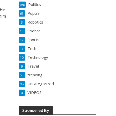
Politics
168
 He
Popular
61
him
Robotics
3
Science
13
Sports
17
Tech
3
Technology
10
Travel
9
trending
55
Uncategorized
98
VIDEOS
4
Sponsered By