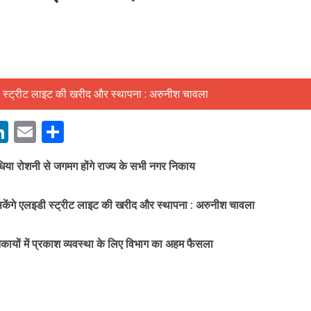
बम गीत तोहरे के मांगिला जानु हुआ रिलीज, दर्शकों का मिल रहा भरपूर प्यार
M
Li
E
S
n
m
h
धिया रोशनी से जगमग होंगे राज्य के सभी नगर निकाय
s
k
ai
ar
e
l
e
ेंगे एलइडी स्ट्रीट लाइट की खरीद और स्थापना : अरुनीश चावला
dI
n
कायों में प्रकाश व्यवस्था के लिए विभाग का अहम फैसला
r
ोजपुरी का नया धमाकेदार गाना जल्द, दुबई की खूबसूरत लोकेशन्स पर हो रही है शूटिंग