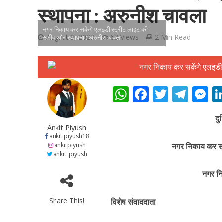
स्थापना : अरुनीश चावला
नगर निकाय कर सकेंगे एलइडी स्ट्रीट लाइट की
August 9, 2023
63 Views
2 Min Read
खरीद और स्थापना : अरुनीश चावला
शिवानी सिंह का नया बोल
W
F
T
T
h
ac
w
el
e
दु
at
e
itt
e
s
Ankit Piyush
s
b
er
gr
e
ankit.piyush18
ankitpiyush
नगर निकाय कर सक
A
o
a
n
ankit_piyush
p
o
m
g
नगर नि
p
k
e
Share This!
विशेष संवाददाता
वर्ल्डवाइड रिकॉर्ड्स भ