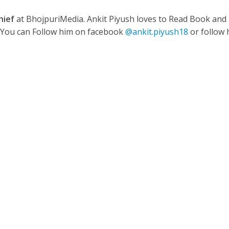
hief
at BhojpuriMedia. Ankit Piyush loves to Read Book and
. You can Follow him on facebook
@ankit.piyush18
or follow 
ी शंकर की प्रेम कहानी” ने मचाया धमाल
ने तोड़ दिया दिव्या त्यागी का सब्र, कैमरा बंद होने के बाद भी नहीं थमे आंसू