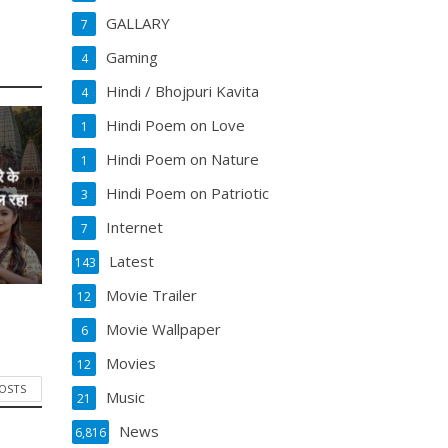
GALLARY
7
Gaming
4
Hindi / Bhojpuri Kavita
4
Hindi Poem on Love
1
Hindi Poem on Nature
1
े के
Hindi Poem on Patriotic
3
ल रहा
Internet
7
Latest
143
Movie Trailer
12
Movie Wallpaper
6
Movies
12
POSTS
Music
21
News
6,816