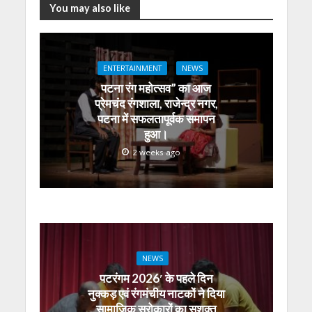
at
e
itt
e
ss
k
ai
ar
You may also like
s
b
er
gr
e
e
l
e
A
o
a
n
dI
ENTERTAINMENT
NEWS
p
o
m
g
n
पटना रंग महोत्सव” का आज
p
k
er
प्रेमचंद रंगशाला, राजेन्द्र नगर,
पटना में सफलतापूर्वक समापन
हुआ।
2 weeks ago
NEWS
पटरंगम 2026′ के पहले दिन
नुक्कड़ एवं रंगमंचीय नाटकों ने दिया
सामाजिक सरोकारों का सशक्त