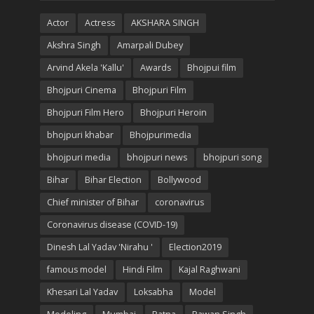
Actor
Actress
AKSHARA SINGH
Akshra Singh
Amarpali Dubey
Arvind Akela 'Kallu'
Awards
Bhojpui film
Bhojpuri Cinema
Bhojpuri Film
Bhojpuri Film Hero
Bhojpuri Heroin
bhojpuri khabar
Bhojpurimedia
bhojpuri media
bhojpuri news
bhojpuri song
Bihar
Bihar Election
Bollywood
Chief minister of Bihar
coronavirus
Coronavirus disease (COVID-19)
Dinesh Lal Yadav 'Nirahu '
Election2019
famous model
Hindi Film
Kajal Raghwani
Khesari Lal Yadav
Loksabha
Model