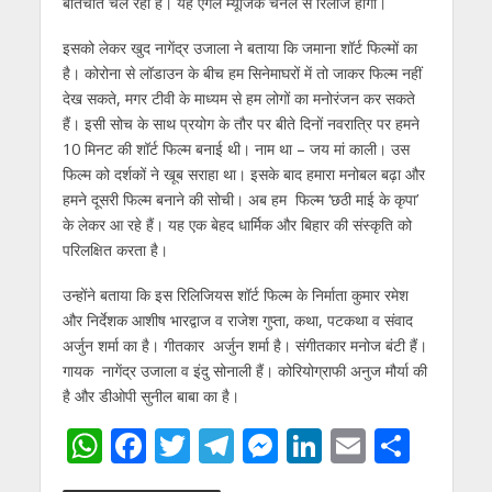
बातचीत चल रही है। यह एंगल म्‍यूजिक चैनल से रिलीज होगा।
इसको लेकर खुद नागेंद्र उजाला ने बताया कि जमाना शॉर्ट फिल्‍मों का
है। कोरोना से लॉडाउन के बीच हम सिनेमाघरों में तो जाकर फिल्‍म नहीं
देख सकते, मगर टीवी के माध्‍यम से हम लोगों का मनोरंजन कर सकते
हैं। इसी सोच के साथ प्रयोग के तौर पर बीते दिनों नवरात्रि पर हमने
10 मिनट की शॉर्ट फिल्‍म बनाई थी। नाम था – जय मां काली। उस‍
फिल्‍म को दर्शकों ने खूब सराहा था। इसके बाद हमारा मनोबल बढ़ा और
हमने दूसरी फिल्‍म बनाने की सोची। अब हम फिल्‍म ‘छठी माई के कृपा’
के लेकर आ रहे हैं। यह एक बेहद धार्मिक और बिहार की संस्‍कृति को
परिलक्षित करता है।
उन्‍होंने बताया कि इस रिलिजियस शॉर्ट फिल्‍म के निर्माता कुमार रमेश
और निर्देशक आशीष भारद्वाज व राजेश गुप्‍ता, कथा, पटकथा व संवाद
अर्जुन शर्मा का है। गीतकार अर्जुन शर्मा है। संगीतकार मनोज बंटी हैं।
गायक नागेंद्र उजाला व इंदु सोनाली हैं। कोरियोग्राफी अनुज मौर्या की
है और डीओपी सुनील बाबा का है।
W
F
T
T
M
Li
E
S
h
ac
w
el
e
n
m
h