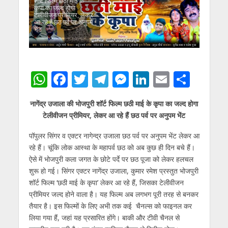
शॉर्ट फिल्‍म छठी माई के
कृपा का जल्‍द होगा
टेलीवीजन प्रीमियर, लेकर
आ रहे हैं छठ पर्व पर अनुपम
भेंट
W
F
T
T
M
Li
E
S
h
ac
w
el
e
n
m
h
नागेंद्र उजाला की भोजपुरी शॉर्ट फिल्‍म छठी माई के कृपा का जल्‍द होगा
at
e
itt
e
ss
k
ai
ar
टेलीवीजन प्रीमियर, लेकर आ रहे हैं छठ पर्व पर अनुपम भेंट
s
b
er
gr
e
e
l
e
पॉपुलर सिंगर व एक्टर नागेन्द्र उजाला छठ पर्व पर अनुपम भेंट लेकर आ
A
o
a
n
dI
रहे हैं। चूंकि लोक आस्‍था के महापर्व छठ को अब कुछ ही दिन बचे हैं।
p
o
m
g
n
ऐसे में भोजपुरी कला जगत के छोटे पर्दे पर छठ पूजा को लेकर हलचल
p
k
er
शुरू हो गई। सिंगर एक्टर नागेंद्र उजाला, कुमार रमेश प्रस्‍तुत भोजपुरी
शॉर्ट फिल्‍म ‘छठी माई के कृपा’ लेकर आ रहे हैं, जिसका टेलीवीजन
प्रीमियर जल्‍द होने वाला है। यह फिल्‍म अब लगभग पूरी तरह से बनकर
तैयार है। इस फिल्‍मों के लिए अभी तक कई चैनल्‍स को फाइनल कर
लिया गया हैं, जहां यह प्रसारित होंगे। बाकी और टीवी चैनल से