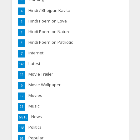
4
Hindi / Bhojpuri Kavita
4
Hindi Poem on Love
1
Hindi Poem on Nature
1
Hindi Poem on Patriotic
3
Internet
7
Latest
143
Movie Trailer
12
Movie Wallpaper
6
Movies
12
Music
21
News
6,816
Politics
168
Popular
61