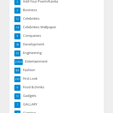
Add Your Poem/Kavita
2
Business
3
Celebrities
12
Celebrities Wallpaper
14
Companies
9
Development
78
Engineering
33
Entertainment
2,964
Fashion
84
First Look
243
Food & Drinks
9
Gadgets
12
GALLARY
7
Gaming