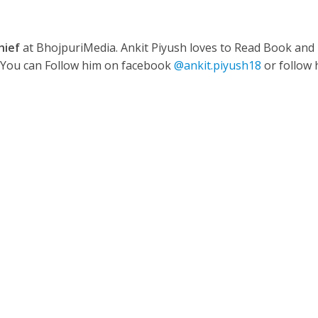
hief
at BhojpuriMedia. Ankit Piyush loves to Read Book and
ी शंकर की प्रेम कहानी” ने मचाया धमाल
. You can Follow him on facebook
@ankit.piyush18
or follow 
ने तोड़ दिया दिव्या त्यागी का सब्र, कैमरा बंद होने के बाद भी नहीं थमे आंसू