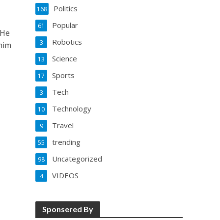
Politics
168
Popular
61
 He
Robotics
3
him
Science
13
Sports
17
Tech
3
Technology
10
Travel
9
trending
55
Uncategorized
98
VIDEOS
4
Sponsered By