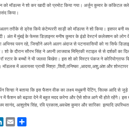
 को मॉडल्स ने शो कर खादी को प्रमोट किया गया। अर्जुन कुमार के कॉकेटल क्
द पसंद किया।
रीके से ड्रेस किये कंटेम्पररी साड़ी को मॉडल्स ने शो किया। इसपर बनी मध
दी। अंत में मुंबई के फेमस डिज़ाइनर मनीष कुमार के इंडो वेस्टर्न कलेक्शन को लोग 
ता अभिनव पवन रहे, जिन्होंने अपने अलग अंदाज से पटनावासियों को ना सिर्फ डिज़ा
 शो के दौरान सौरभ सिंह ने अपनी लाजवाब मिम्रिकी स्टाइल से से दर्शकों का दि
रॉ स्टार के बच्चों ने भी जलवा बिखेरा। इस शो को मिस्टर पंकज ने कोरियोग्राफ 
ें महाधमाका, ‘सिर्फ आपके’ की शूटिंग लखनऊ और भोपाल में हुई पूरी”
 थी। मॉडलस में अलायसा प्राची मिश्रा ,शिवी,तनिष्का ,आदया,अशु,अंश और शोस्टापर 
सिन्हा ने बताया कि इस फैशन वीक का लक्ष्य मधुबनी पेंटिंग, सिल्क आदि से जुड़
र में फैशन को बढ़ावा देने में बहुत मदद करेगा और ऐसे शोज आगे भी होते रहेंगे। इस
र शुभम सानंद, आशुतोष सिंह, रवि प्रकाश,अवधेश कुमार और सारिका इत्यादि उपस्थि
M
Li
E
S