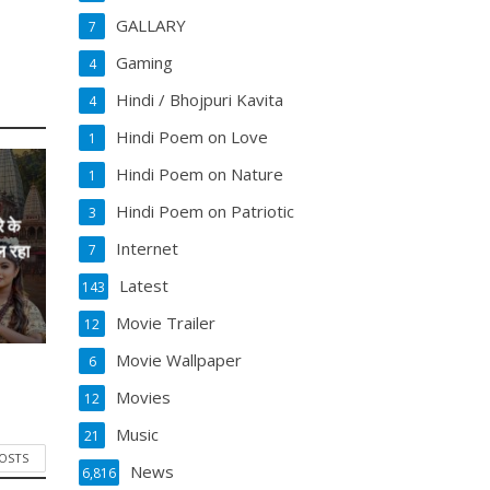
GALLARY
7
Gaming
4
Hindi / Bhojpuri Kavita
4
Hindi Poem on Love
1
Hindi Poem on Nature
1
Hindi Poem on Patriotic
3
े के
Internet
ल रहा
7
Latest
143
Movie Trailer
12
Movie Wallpaper
6
Movies
12
Music
21
POSTS
News
6,816