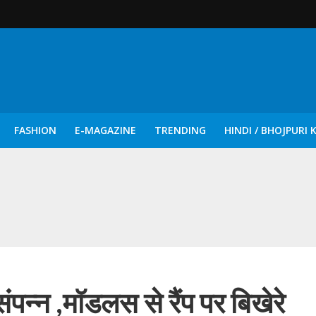
FASHION
E-MAGAZINE
TRENDING
HINDI / BHOJPURI 
दिन नुक्कड़ एवं रंगमंचीय नाटकों ने दिया सामाजिक सरोकारों का सशक्त संदेश
न्न ,मॉडलस से रैंप पर बिखेरे