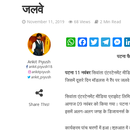
जलवे
November 11, 2019
68 Views
2 Min Read
W
F
T
T
शिवानी सिंह का नया बोल
h
ac
w
el
e
पटना फै
at
e
itt
e
s
Ankit Piyush
s
b
er
gr
e
ankit.piyush18
ankitpiyush
पटना 11 नवंबर
सिवांता एंटरटेनमेंट मी
A
o
a
n
ankit_piyush
जिसमें दूसरे दिन मॉडलस ने रैंप पर जलवे
p
o
m
g
p
k
e
सिवांता एंटरटेनमेंट मीडिया प्राइवेट ल
आगाज 09 नवंबर को किया गया। पटना फ
Share This!
इसमें अलग-अलग जगह के डिजायनर्स के ड
वर्ल्डवाइड रिकॉर्ड्स भ
कार्यक्रम पांच चरणों में हुआ।शुरुआत म