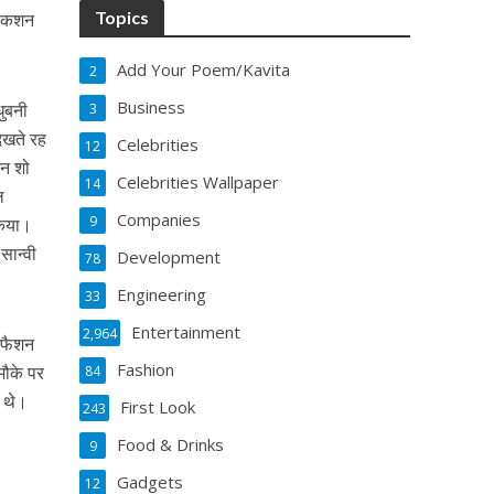
Topics
लेकशन
Add Your Poem/Kavita
2
Business
ुबनी
3
देखते रह
Celebrities
12
इन शो
Celebrities Wallpaper
14
ल
Companies
9
किया।
सान्वी
Development
78
Engineering
33
Entertainment
2,964
े फैशन
Fashion
 मौके पर
84
त थे।
First Look
243
Food & Drinks
9
Gadgets
12