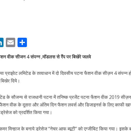
M
Li
E
S
बम गीत तोहरे के मांगिला जानु हुआ रिलीज, दर्शकों का मिल रहा भरपूर प्यार
n
m
h
शन वीक सीजन 4 संपन्न ,मॉडलस से रैंप पर बिखेरे जलवे
s
k
ai
ar
e
l
e
डिया प्राइवेट लमिटेड के तत्वाधान में दो दिवसीय पटना फैशन वीक सीज़न 4 संपन्न ह
dI
 बिखेर दिये।
n
r
िमिटेड के सौजन्य से राजधानी पटना में तनिष्क प्रजेंट पटना फैशन वीक 2019 सीज़
ैशन वीक के दूसरा और अंतिम दिन फैशन लवर्स और डिजाइनर्स के लिए काफी ख
्रेसेज को प्रदर्शित किया गया।
ोजपुरी का नया धमाकेदार गाना जल्द, दुबई की खूबसूरत लोकेशन्स पर हो रही है शूटिंग
ें कमर मिन्हाज के बनाये ड्रेसेज “नेचर आफ ब्यूटी” को एग्जीबिट किया गया। इसके 