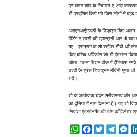
प्रभजोत कौर के रिवायत-ए-अदा कलेक्शन
भी प्रदर्शित किये गये जिसे लोगों ने बेह
आईएनआईएफडी के डिज़ाइन किए अलग-अलग त
पेंटिंग ने साड़ी की खूबसूरती और भी बढ़ा 
गए। प्रोग्राम के शो स्टॉपर टीवी अभिने
किए बल्कि ऑडियंस को भी इंटरटेन किया।
जीता।पटना फैशन वीक में इंडियास रनवे 
पवन सिंह का बॉलीवुड म
बच्चों के ड्रेस डिजाइनर नंदिनी गुप्ता
रही।
शो के आयोजक चंदन श्रीवास्तव और आर्यन 
को दुनिया में नाम दिलाना है। यह शो बिहा
सिवांता एंटरटेनमेंट की टीम कॉर्डिनेट
W
F
T
T