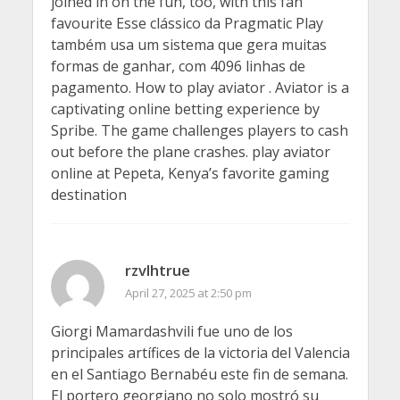
joined in on the fun, too, with this fan
favourite Esse clássico da Pragmatic Play
também usa um sistema que gera muitas
formas de ganhar, com 4096 linhas de
pagamento. How to play aviator . Aviator is a
captivating online betting experience by
Spribe. The game challenges players to cash
out before the plane crashes. play aviator
online at Pepeta, Kenya’s favorite gaming
destination
rzvlhtrue
April 27, 2025 at 2:50 pm
Giorgi Mamardashvili fue uno de los
principales artífices de la victoria del Valencia
en el Santiago Bernabéu este fin de semana.
El portero georgiano no solo mostró su