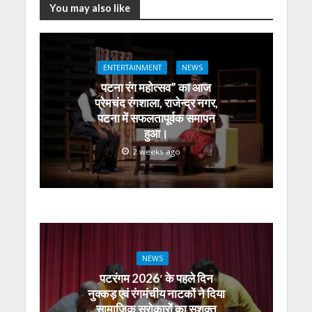
A
o
a
n
dI
You may also like
p
o
m
g
n
p
k
er
ENTERTAINMENT
NEWS
पटना रंग महोत्सव” का आज
प्रेमचंद रंगशाला, राजेन्द्र नगर,
पटना में सफलतापूर्वक समापन
हुआ।
2 weeks ago
NEWS
पटरंगम 2026′ के पहले दिन
नुक्कड़ एवं रंगमंचीय नाटकों ने दिया
सामाजिक सरोकारों का सशक्त