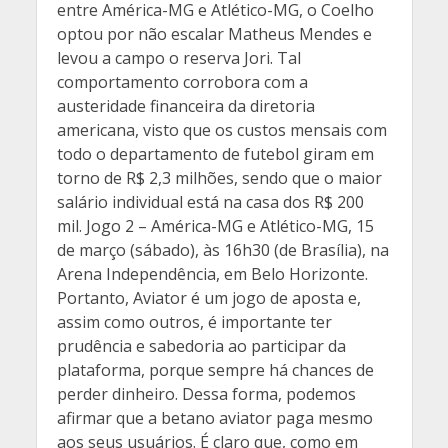
entre América-MG e Atlético-MG, o Coelho
optou por não escalar Matheus Mendes e
levou a campo o reserva Jori. Tal
comportamento corrobora com a
austeridade financeira da diretoria
americana, visto que os custos mensais com
todo o departamento de futebol giram em
torno de R$ 2,3 milhões, sendo que o maior
salário individual está na casa dos R$ 200
mil. Jogo 2 – América-MG e Atlético-MG, 15
de março (sábado), às 16h30 (de Brasília), na
Arena Independência, em Belo Horizonte.
Portanto, Aviator é um jogo de aposta e,
assim como outros, é importante ter
prudência e sabedoria ao participar da
plataforma, porque sempre há chances de
perder dinheiro. Dessa forma, podemos
afirmar que a betano aviator paga mesmo
aos seus usuários. É claro que, como em