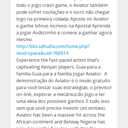
todo o jogo crash game, o Aviator também
pode sofrer oscilações e o lucro não chegar
logo na primeira rodada. Aposte no Aviator
e ganhe bônus incríveis na Aposta! Aprenda
a jogar Aviãozinho e comece a ganhar agora
mesmo.
http://bbs.sdhuifa.com/home.php?
mod=space&uid=766914
Experience the fast-paced action that’s
captivating Kenyan players. Guia para a
família Guia para a família Jogar Aviator . A
demonstração do Aviator é o modo gratuito
para você testar suas estratégias, o previsor
on-line, explorar a mecânica do jogo e ter
uma ideia dos possíveis ganhos. E tudo isso
sem que você precise investir um centavo.
Aviator has been a massive hit across the
African continent and Betway Nigeria has