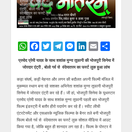
शशांक मुन्ना तूफानी की
भोजपुरी सिनेमा में जोरदार
एंट्री , बोलो गर्व से
वंदेमातरम का फर्स्ट लुक
हुआ लांच
W
F
T
T
M
Li
E
S
h
ac
w
el
e
n
m
h
प्रमोद प्रेमी यादव के साथ शशांक मुन्ना तूफानी की भोजपुरी सिनेमा में
at
e
itt
e
ss
k
ai
ar
जोरदार एंट्री , बोलो गर्व से वंदेमातरम का फर्स्ट लुक हुआ लांच
s
b
er
gr
e
e
l
e
कड़ा संघर्ष, कड़ी मेहनत और लगन की बदौलत अपनी फिल्मी मंजिल में
A
o
a
n
dI
मुकम्मल स्थान बना रहे सशक्त अभिनेता शशांक मुन्ना तूफानी भोजपुरी
p
o
m
g
n
सिनेमा में जोरदार एंट्री कर रहे हैं। जी हां, भोजपुरी सिनेमा के यूथस्टार
p
k
er
प्रमोद प्रेमी यादव के साथ शशांक मुन्ना तूफानी पहली बार भोजपुरी
फिल्म इंडस्ट्री में बतौर हीरो पदार्पण कर रहे हैं। स्वीट लीची
एंटरटेनमेंट और एसआरके म्यूजिक फिल्म्स के बैनर तले बनी भोजपुरी
फिल्म बोलो गर्व से वंदेमातरम का फर्स्ट लुक सोशल मीडिया में आउट
किया गया है, जोकि बहुत ही शानदार लग रहा है। फिल्म के पोस्टर में