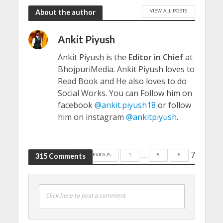
VIEW ALL POSTS
About the author
Ankit Piyush
Ankit Piyush is the
Editor in Chief
at
BhojpuriMedia. Ankit Piyush loves to
Read Book and He also loves to do
Social Works. You can Follow him on
facebook
@ankit.piyush18
or follow
him on instagram
@ankitpiyush
.
…
7
« PREVIOUS
1
5
6
315 Comments
Click here to post a comment