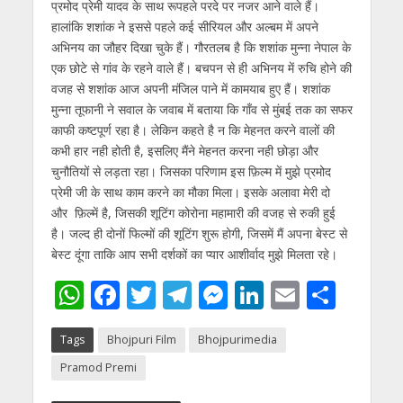
प्रमोद प्रेमी यादव के साथ रूपहले परदे पर नजर आने वाले हैं।
हालांकि शशांक ने इससे पहले कई सीरियल और अल्बम में अपने
अभिनय का जौहर दिखा चुके हैं। गौरतलब है कि शशांक मुन्ना नेपाल के
एक छोटे से गांव के रहने वाले हैं। बचपन से ही अभिनय में रुचि होने की
वजह से शशांक आज अपनी मंजिल पाने में कामयाब हुए हैं। शशांक
मुन्ना तूफानी ने सवाल के जवाब में बताया कि गाँव से मुंबई तक का सफर
काफी कष्टपूर्ण रहा है। लेकिन कहते है न कि मेहनत करने वालों की
कभी हार नही होती है, इसलिए मैंने मेहनत करना नही छोड़ा और
चुनौतियों से लड़ता रहा। जिसका परिणाम इस फ़िल्म में मुझे प्रमोद
प्रेमी जी के साथ काम करने का मौका मिला। इसके अलावा मेरी दो
और फ़िल्में है, जिसकी शूटिंग कोरोना महामारी की वजह से रुकी हुई
है। जल्द ही दोनों फिल्मों की शूटिंग शुरू होगी, जिसमें मैं अपना बेस्ट से
बेस्ट दूंगा ताकि आप सभी दर्शकों का प्यार आशीर्वाद मुझे मिलता रहे।
W
F
T
T
M
Li
E
S
h
ac
w
el
e
n
m
h
Tags
Bhojpuri Film
Bhojpurimedia
at
e
itt
e
ss
k
ai
ar
Pramod Premi
s
b
er
gr
e
e
l
e