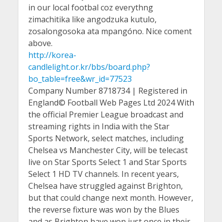
in our local footbal coz everythng
zimachitika like angodzuka kutulo,
zosalongosoka ata mpangóno. Nice coment
above.
http://korea-
candlelight.or.kr/bbs/board.php?
bo_table=free&wr_id=77523
Company Number 8718734 | Registered in
England© Football Web Pages Ltd 2024 With
the official Premier League broadcast and
streaming rights in India with the Star
Sports Network, select matches, including
Chelsea vs Manchester City, will be telecast
live on Star Sports Select 1 and Star Sports
Select 1 HD TV channels. In recent years,
Chelsea have struggled against Brighton,
but that could change next month. However,
the reverse fixture was won by the Blues
and as Brighton have won just once in their