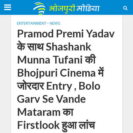
ENTERTAINMENT
•
NEWS
Pramod Premi Yadav
के साथ Shashank
Munna Tufani की
Bhojpuri Cinema में
जोरदार Entry , Bolo
Garv Se Vande
Mataram का
Firstlook हुआ लांच