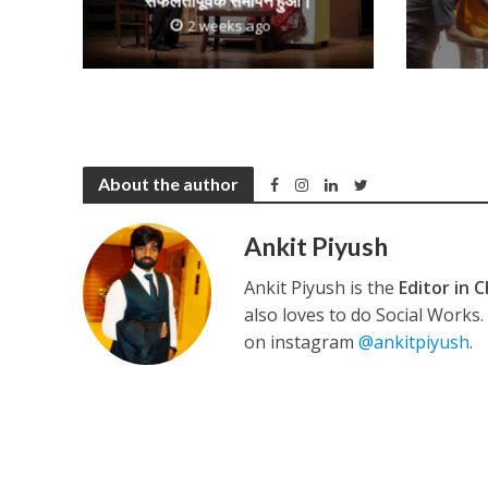
सफलतापूर्वक समापन हुआ।
2 weeks ago
About the author
Ankit Piyush
Ankit Piyush is the
Editor in C
also loves to do Social Works
on instagram
@ankitpiyush
.