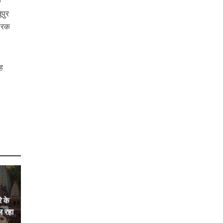
े
ूपुर
चारक
ंह
े के
ल रहा