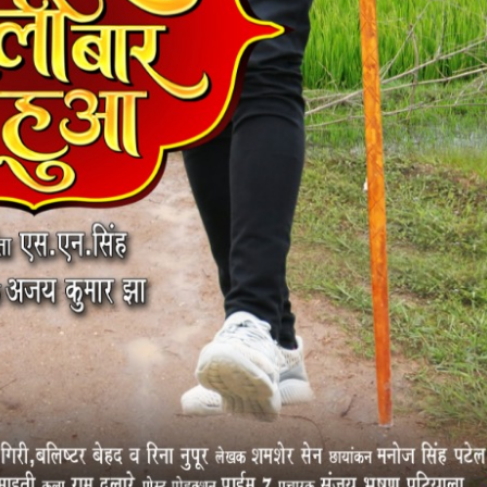
 रिलीज हुआ भोजपुरी गीत जिंदगी जियल छोड़ देहब, दर्शकों का मिल रहा भरपूर प्यार
साथ 25 वर्षों का सफर, अब ‘ओम गोल्डन फ्यूचर मूवीज़’ के साथ नई पारी शुरू करेंगे प्रेमचंद्र झा