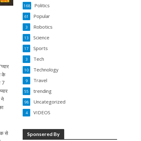
Politics
168
Popular
61
Robotics
3
Science
13
Sports
17
Tech
3
‘प्यार
Technology
10
 के
Travel
9
म 7
प्यार
trending
55
 ने
Uncategorized
98
का
VIDEOS
4
एक से
Sponsered By