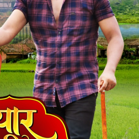
ें महाधमाका, ‘सिर्फ आपके’ की शूटिंग लखनऊ और भोपाल में हुई पूरी”