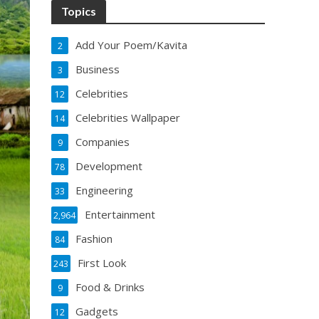
Topics
Add Your Poem/Kavita
2
Business
3
Celebrities
12
Celebrities Wallpaper
14
Companies
9
Development
78
Engineering
33
Entertainment
2,964
Fashion
84
First Look
243
Food & Drinks
9
Gadgets
12