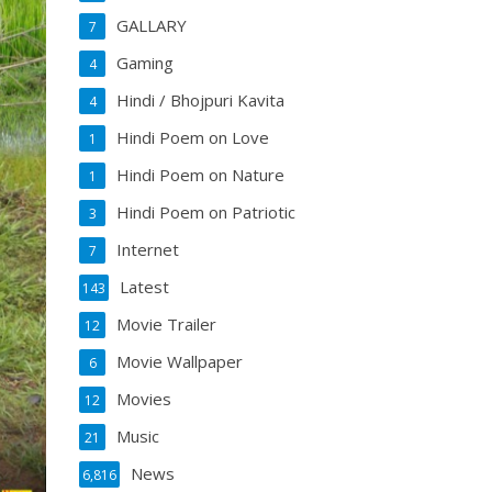
GALLARY
7
Gaming
4
Hindi / Bhojpuri Kavita
4
Hindi Poem on Love
1
Hindi Poem on Nature
1
Hindi Poem on Patriotic
3
Internet
7
Latest
143
Movie Trailer
12
Movie Wallpaper
6
Movies
12
Music
21
News
6,816