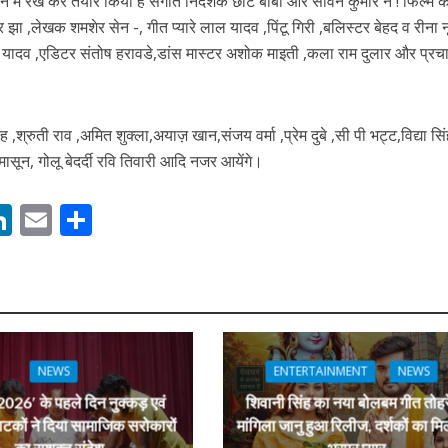
 में रख कर तैयार किया है संगीत निर्देशक छोटे बाबा और सावन कुमार ने ! फिल्म क
र झा ,लेखक शमशेर सेन -, गीत प्यारे लाल यादव ,पिंटू गिरी ,बलिस्टर बेहद व रीना न
 यादव ,एडिटर संतोष हरावडे,डांस मास्टर अशोक माइती ,कला राम दुलार और प्र
नए अंदाज़ ने मचाई धूम, ‘राउंड राउंड’ को मिल रहा दर्शकों का भरपूर प्यार
ह ,श्रुती राव ,अमित शुक्ला,अयाज़ खान,संजय वर्मा ,प्रेम दुबे ,सी पी भट्ट,विद्या सि
ासून, गोलू बेदर्दी रवि तिवारी आदि नजर आयेंगे।
M
Li
E
S
n
m
h
s
k
ai
ar
e
l
e
dI
n
NEWS
ENTERTAINMENT
NEWS
r
026′ के पहले दिन नुक्कड़ एवं
शिवानी सिंह का नया बोलबम गीत तोहर
ाटकों ने दिया सामाजिक सरोकारों
मांगिला जानु हुआ रिलीज, दर्शकों का मि