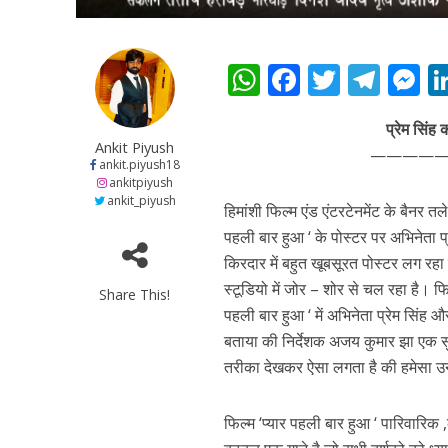
W
F
T
T
कुलदीप कुमार की “गौर
h
ac
w
el
e
प्रेम सिंह
at
e
itt
e
s
Ankit Piyush
————
s
b
er
gr
e
ankit.piyush18
ankitpiyush
A
o
a
n
ankit_piyush
हिमांशी फिल्म एंड एंटरटेनमेंट के बैनर त
p
o
m
g
पहली बार हुआ ‘ के पोस्टर पर अभिनेता प
p
k
e
किरदार में बहुत खूबसूरत पोस्टर लग रहा 
स्टूडियो में जोर – शोर से चल रहा है। फि
Share This!
पहली बार हुआ ‘ में अभिनेता प्रेम सिंह औ
‘शेल्टर होम’ के एक सीन 
बताया की निर्देशक अजय कुमार झा एक सु
तरीका देखकर ऐसा लगता है की हमेसा उन
फिल्म ‘प्यार पहली बार हुआ ‘ पारिवारिक ,