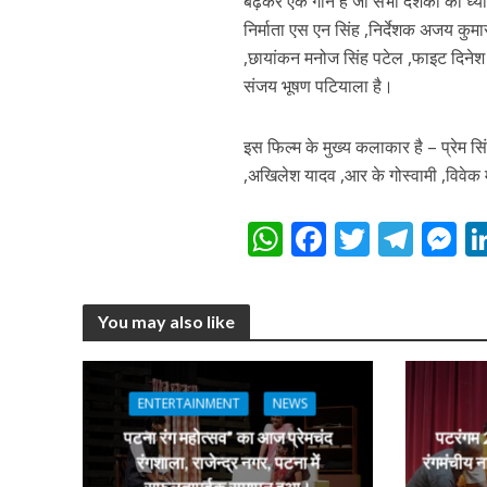
बढ़कर एक गाने है जो सभी दर्शको को ध्यान
निर्माता एस एन सिंह ,निर्देशक अजय कुमा
,छायांकन मनोज सिंह पटेल ,फाइट दिनेश
संजय भूषण पटियाला है।
अरविंद अकेला कल्लू के 
इस फिल्म के मुख्य कलाकार है – प्रेम सिं
,अखिलेश यादव ,आर के गोस्वामी ,विवेक म
W
F
T
T
h
ac
w
el
e
at
e
itt
e
s
You may also like
s
b
er
gr
e
A
o
a
n
p
o
m
g
ENTERTAINMENT
NEWS
p
k
e
पटना रंग महोत्सव” का आज प्रेमचंद
पटरंगम 2
रंगशाला, राजेन्द्र नगर, पटना में
रंगमंचीय न