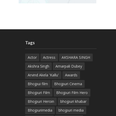
Tags
Actor
Actress
AKSHARA SINGH
Akshra Singh
Amarpali Dubey
Arvind Akela 'Kallu'
Awards
Bhojpui film
Bhojpuri Cinema
Bhojpuri Film
Bhojpuri Film Hero
Bhojpuri Heroin
bhojpuri khabar
Bhojpurimedia
bhojpuri media