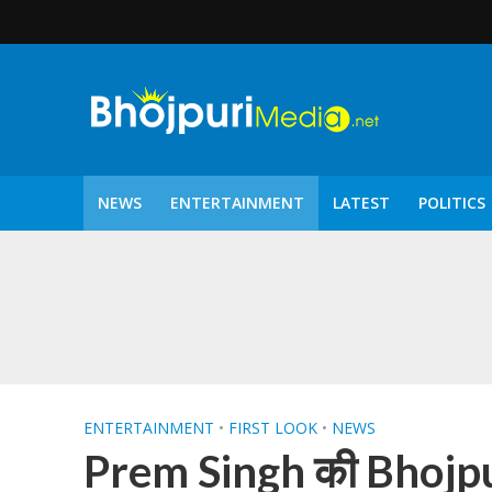
NEWS
ENTERTAINMENT
LATEST
POLITICS
पटरंगम 2026′ के पहले 
ENTERTAINMENT
•
FIRST LOOK
•
NEWS
Prem Singh की Bhojpurif