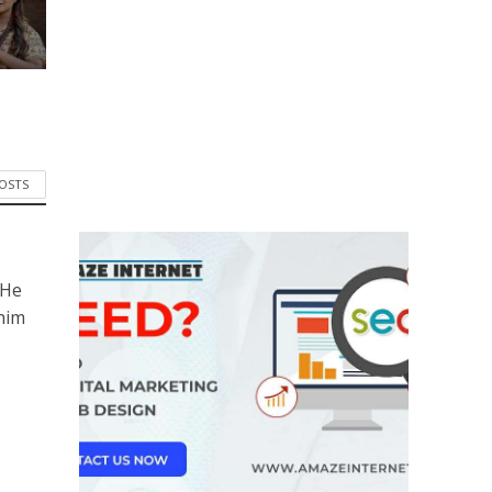
POSTS
 He
him