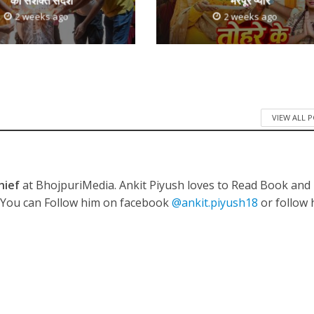
का सशक्त संदेश
भरपूर प्यार
2 weeks ago
2 weeks ago
VIEW ALL 
hief
at BhojpuriMedia. Ankit Piyush loves to Read Book and
. You can Follow him on facebook
@ankit.piyush18
or follow 