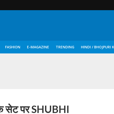
FASHION
E-MAGAZINE
TRENDING
HINDI / BHOJPURI 
दिन नुक्कड़ एवं रंगमंचीय नाटकों ने दिया सामाजिक सरोकारों का सशक्त संदेश
म’ के सेट पर SHUBHI