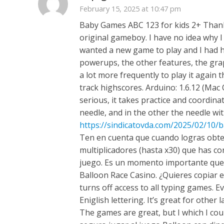
February 15, 2025 at 10:47 pm
Baby Games ABC 123 for kids 2+ Thanks
original gameboy. I have no idea why I o
wanted a new game to play and I had he
powerups, the other features, the gra
a lot more frequently to play it again 
track highscores. Arduino: 1.6.12 (Ma
serious, it takes practice and coordina
needle, and in the other the needle wi
https://sindicatovda.com/2025/02/10/
Ten en cuenta que cuando logras obtene
multiplicadores (hasta x30) que has co
juego. Es un momento importante que 
Balloon Race Casino. ¿Quieres copiar e
turns off access to all typing games. 
Eniglish lettering. It’s great for othe
The games are great, but I which I cou