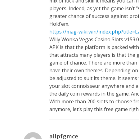
mix of luck and skill it means you can
players. Indeed, as yet the game isn’t 
greater chance of success against prof
Hold’em.
https://mag-wiki.win/index.php?title=
Willy Wonka Vegas Casino Slots v153.
APK is that the platform is packed wit
that attracts many players is that the 
game of chance. There are more than 1
have their own themes. Depending on t
be adjusted to suit its theme. It seems
your slot connoisseur anywhere and an
the daily coin rewards in the game. And
With more than 200 slots to choose fro
anymore, let’s play this free game righ
allpfgmce