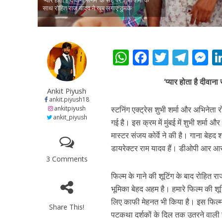
साथ रोहित राज यादव ने खूब लगाए ठुमके
W
F
T
T
h
ac
w
el
e
‘प्‍यार होता है दीवा
at
e
itt
e
s
Ankit Piyush
s
b
er
gr
e
ankit.piyush18
पवन सिंह का बॉलीवुड म
ankitpiyush
स्‍टनिंग एक्‍ट्रेस शुभी शर्मा और अभिनेता 
A
o
a
n
ankit_piyush
गई है। इस क्रम में मुंबई में शुभी शर्म
p
o
m
g
मास्‍टर संजय कोर्वे ने की है। गाना बेह
p
k
e
डायरेक्‍टर राम यादव हैं। डीओपी आर आ
3 Comments
फिल्‍म के गाने की शूटिंग के बाद रोहित रा
भूमिका बेहद अहम है। हमारे फिल्‍म की शूट
लिए काफी मेहनत भी किया है। इस फिल्‍म म
Share This!
पटकथा दर्शकों के दिल तक उतरने वाली है। 