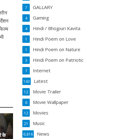
GALLARY
7
हतरीन
Gaming
4
्देशन
Hindi / Bhojpuri Kavita
िल्‍म
4
 भी
Hindi Poem on Love
1
Hindi Poem on Nature
1
Hindi Poem on Patriotic
3
Internet
7
Latest
143
Movie Trailer
12
Movie Wallpaper
6
Movies
12
Music
21
News
6,816
े के