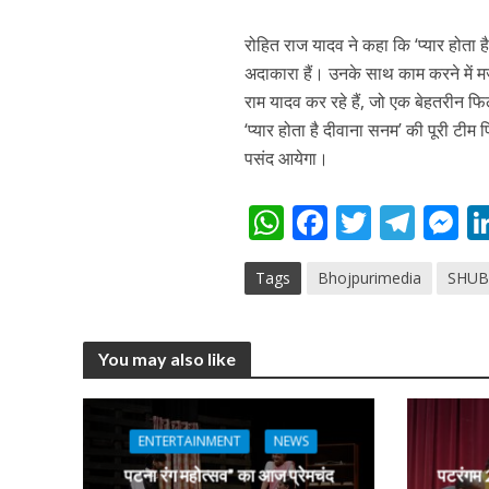
नेहा म्यूजिक वर्ल्ड पर
रोहित राज यादव ने कहा कि ‘प्‍यार होता है 
अदाकारा हैं। उनके साथ काम करने में मजा 
राम यादव कर रहे हैं, जो एक बेहतरीन फि
‘प्‍यार होता है दीवाना सनम’ की पूरी टीम 
पसंद आयेगा।
W
F
T
T
h
ac
w
el
e
Tags
Bhojpurimedia
SHUB
at
e
itt
e
s
साजिद नाडियाडवाला के 
s
b
er
gr
e
A
o
a
n
You may also like
p
o
m
g
p
k
e
ENTERTAINMENT
NEWS
पटना रंग महोत्सव” का आज प्रेमचंद
पटरंगम 2