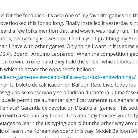
 for the feedback. It’s also one of my favorite games on th
verlooked this for so long. Finally installed it yesterday sinc
ard a few folks mention this, and wow it was really fun. Th
phics, everything is awesome. I find myself grabbing my Ar
than I have with other games. Only thing I want in it is some 
c OS X), Board: “Arduino Leonardo” When the competition get
tion to win. In one hand they hold the shield, which blocks th
th which to attack the opponent’s balloon.
balloon-game-review-demo-inflate-your-luck-and-winnings/
r tu boleto de calificación en Balloon Race Live, todos los
nseguido se conservan y se añadirán durante la última fase 
puede permitirte aumentar significativamente tus ganancia
l enlace? Garantía de devolución Disable all games: This set
Even with a Korean key board, This app only teaches you to ty
r lauages to learn the us typing board but the other way arou
ld of learn the Korean keyboard this way. Model: Balloon 84