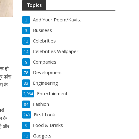
Topics
Add Your Poem/Kavita
2
Business
3
Celebrities
12
Celebrities Wallpaper
14
Companies
9
ुरू हो
Development
78
ूर डांस
Engineering
33
‍म के
Entertainment
2,964
Fashion
84
ेरी
First Look
243
म के
Food & Drinks
 है और
9
Gadgets
12