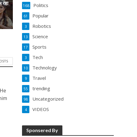
ल रहा
Politics
168
Popular
61
Robotics
3
Science
13
Sports
17
Tech
3
POSTS
Technology
10
Travel
9
trending
55
 He
him
Uncategorized
98
VIDEOS
4
Sponsered By