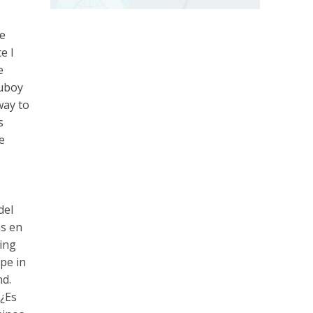
e
e I
e
duboy
way to
s
e
del
s en
ting
pe in
nd.
 ¿Es