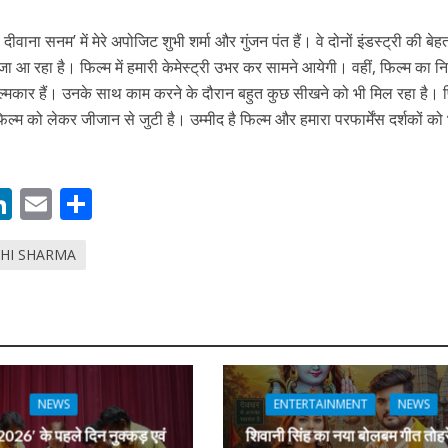
 रिलीज हुआ भोजपुरी गीत जिंदगी जियल छोड़ देहब, दर्शकों का मिल रहा भरपूर प्यार
दीवाना सनम’ में मेरे अपोजिट शुभी शर्मा और गुंजन पंत हैं। वे दोनों इंडस्‍ट्री की बे
आ रहा है। फिल्‍म में हमारी केमेस्‍ट्री उभर कर सामने आयेगी। वहीं, फिल्‍म का निर
ल्‍मकार हैं। उनके साथ काम करने के दौरान बहुत कुछ सीखने को भी मिल रहा है। फ
फिल्‍म को लेकर जीजान से जुटी है। उम्‍मीद है फिल्‍म और हमारा परफार्मेंस दर्शकों को
M
Li
E
S
n
m
h
HI SHARMA
s
k
ai
ar
साथ 25 वर्षों का सफर, अब ‘ओम गोल्डन फ्यूचर मूवीज़’ के साथ नई पारी शुरू करेंगे प्रेमचंद्र झा
e
l
e
dI
n
r
NEWS
ENTERTAINMENT
NEWS
026′ के पहले दिन नुक्कड़ एवं
शिवानी सिंह का नया बोलबम गीत तोहर