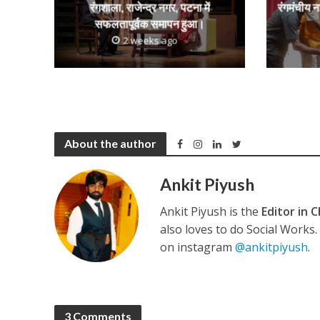
रंगशाला, राजेन्द्र नगर, पटना में
रंगमंचीय न
सफलतापूर्वक समापन हुआ।
2 weeks ago
कुलदीप कुमार की “गौर
About the author
Ankit Piyush
Ankit Piyush is the
Editor in C
‘शेल्टर होम’ के एक सीन 
also loves to do Social Works
on instagram
@ankitpiyush
.
3 Comments