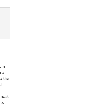
eem
n a
o the
d
 most
hts