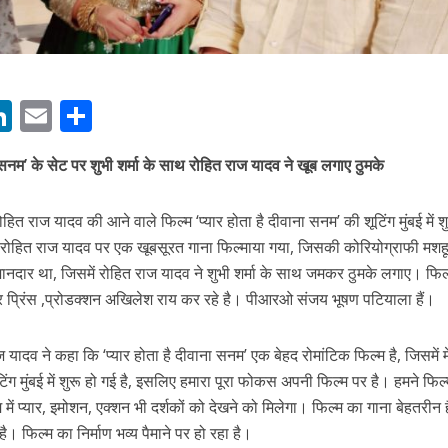
M
Li
E
S
n
m
h
ना सनम’ के सेट पर शुभी शर्मा के साथ रोहित राज यादव ने खूब लगाए ठुमके
s
k
ai
ar
e
l
e
ें महाधमाका, ‘सिर्फ आपके’ की शूटिंग लखनऊ और भोपाल में हुई पूरी”
रोहित राज यादव की आने वाले फिल्‍म ‘प्‍यार होता है दीवाना सनम’ की शूटिंग मुंबई में श
dI
ा और रोहित राज यादव पर एक खूबसूरत गाना फिल्‍माया गया, जिसकी कोरियोग्राफी मशह
n
द शानदार था, जिसमें रोहित राज यादव ने शुभी शर्मा के साथ जमकर ठुमके लगाए। फिल्
r
र प्रिंस ,प्रोडक्शन अखिलेश राय कर रहे है। पीआरओ संजय भूषण पटियाला हैं।
ज यादव ने कहा कि ‘प्‍यार होता है दीवाना सनम’ एक बेहद रोमांटिक फिल्‍म है, जिसमें म
िंग मुंबई में शुरू हो गई है, इसलिए हमारा पूरा फोकस अपनी फिल्‍म पर है। हमने फिल्‍
ें प्‍यार, इमोशन, एक्‍शन भी दर्शकों को देखने को मिलेगा। फिल्‍म का गाना बेहतरीन
फिल्‍म का निर्माण भव्‍य पैमाने पर हो रहा है।