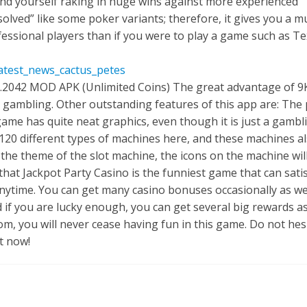
 find yourself raking in huge wins against more experienced
“solved” like some poker variants; therefore, it gives you a m
essional players than if you were to play a game such as T
Latest_news_cactus_petes
0.2042 MOD APK (Unlimited Coins) The great advantage of 
h gambling. Other outstanding features of this app are: The 
game has quite neat graphics, even though it is just a gambl
20 different types of machines here, and these machines a
he theme of the slot machine, the icons on the machine will
 that Jackpot Party Casino is the funniest game that can sati
ytime. You can get many casino bonuses occasionally as wel
 if you are lucky enough, you can get several big rewards as
m, you will never cease having fun in this game. Do not hes
t now!