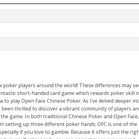
नए अंदाज़ ने मचाई धूम, ‘राउंड राउंड’ को मिल रहा दर्शकों का भरपूर प्यार
ow poker players around the world! These differences may s
a fantastic short-handed card game which rewards poker skill i
 to play Open Face Chinese Poker. As I’ve delved deeper int
 been thrilled to discover a vibrant community of players an
the game. In both traditional Chinese Poker and Open Face,
gin setting up three different poker hands: OFC is one of the
pecially if you love to gamble. Because it offers just the rig