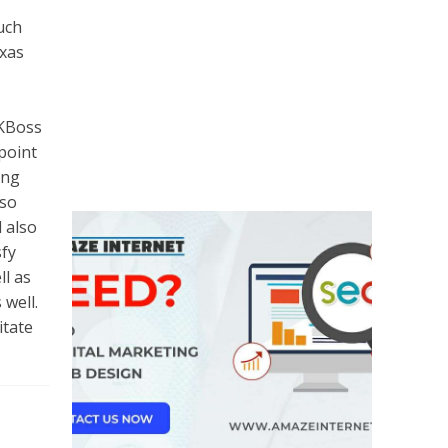
uch
exas
9KBoss
point
ing
lso
 also
sfy
l as
 well.
itate