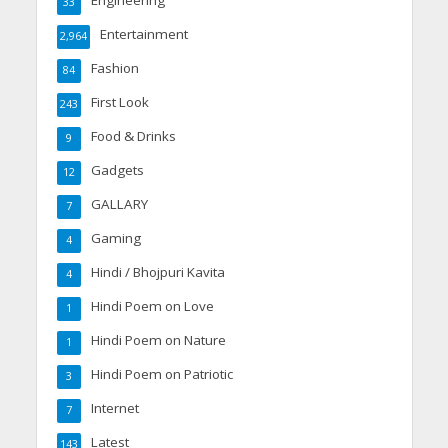
Engineering
33
Entertainment
2,964
Fashion
84
First Look
243
Food & Drinks
9
Gadgets
12
GALLARY
7
Gaming
4
Hindi / Bhojpuri Kavita
4
Hindi Poem on Love
1
Hindi Poem on Nature
1
Hindi Poem on Patriotic
3
Internet
7
Latest
143