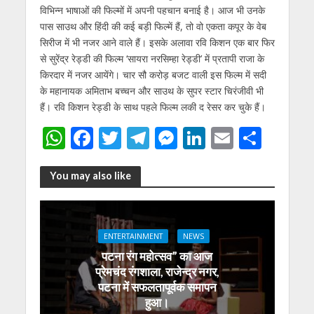
विभिन्‍न भाषाओं की फिल्‍मों में अपनी पहचान बनाई है। आज भी उनके
पास साउथ और हिंदी की कई बड़ी फिल्‍में हैं, तो वो एकता कपूर के वेब
सिरीज में भी नजर आने वाले हैं। इसके अलावा रवि किशन एक बार फिर
से सुरेंद्र रेड्डी की फिल्‍म ‘सायरा नरसिम्‍हा रेड्डी’ में प्रतापी राजा के
किरदार में नजर आयेंगे। चार सौ करोड़ बजट वाली इस फिल्‍म में सदी
के महानायक अमिताभ बच्‍चन और साउथ के सुपर स्‍टार चिरंजीवी भी
हैं। रवि किशन रेड्डी के साथ पहले फिल्‍म लकी द रेसर कर चुके हैं।
W
F
T
T
M
Li
E
S
h
ac
w
el
e
n
m
h
at
e
itt
e
ss
k
ai
ar
You may also like
s
b
er
gr
e
e
l
e
A
o
a
n
dI
ENTERTAINMENT
NEWS
p
o
m
g
n
पटना रंग महोत्सव” का आज
p
k
er
प्रेमचंद रंगशाला, राजेन्द्र नगर,
पटना में सफलतापूर्वक समापन
हुआ।