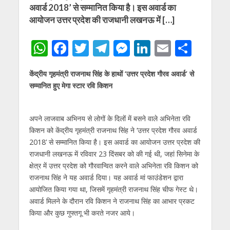
अवार्ड 2018’ से सम्‍मानित किया है। इस अवार्ड का
आयोजन उत्तर प्रदेश की राजधानी लखनऊ में […]
W
F
T
T
M
Li
E
S
h
ac
w
el
e
n
m
h
केंद्रीय गृहमंत्री राजनाथ सिंह के हाथों ‘उत्तर प्रदेश गौरव अवार्ड’ से
at
e
itt
e
ss
k
ai
ar
सम्‍मानित हुए मेगा स्‍टार रवि किशन
s
b
er
gr
e
e
l
e
A
o
a
n
dI
अपने लाजवाब अभिनय से लोगों के दिलों में बसने वाले अभिनेता रवि
p
o
m
g
n
किशन को केंद्रीय गृहमंत्री राजनाथ सिंह ने ‘उत्तर प्रदेश गौरव अवार्ड
p
k
er
2018’ से सम्‍मानित किया है। इस अवार्ड का आयोजन उत्तर प्रदेश की
राजधानी लखनऊ में रविवार 23 दिंसबर को की गई थी, जहां सिनेमा के
क्षेत्र में उत्तर प्रदेश को गौरवान्वित करने वाले अभिनेता रवि किशन को
राजनाथ सिंह ने यह अवार्ड दिया। यह अवार्ड मां फाउंडेशन द्वारा
आयोजित किया गया था, जिसमें गृहमंत्री राजनाथ सिंह चीफ गेस्‍ट थे।
अवार्ड मिलने के दौरान रवि किशन ने राजनाथ सिंह का आभार प्रकट
किया और कुछ गुफ्तगू भी करते नजर आये।