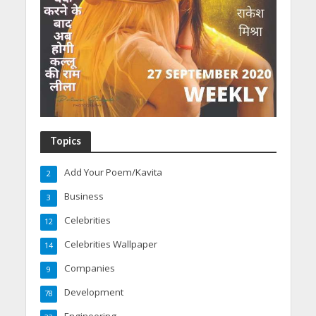
Topics
Add Your Poem/Kavita
2
Business
3
Celebrities
12
Celebrities Wallpaper
14
Companies
9
Development
78