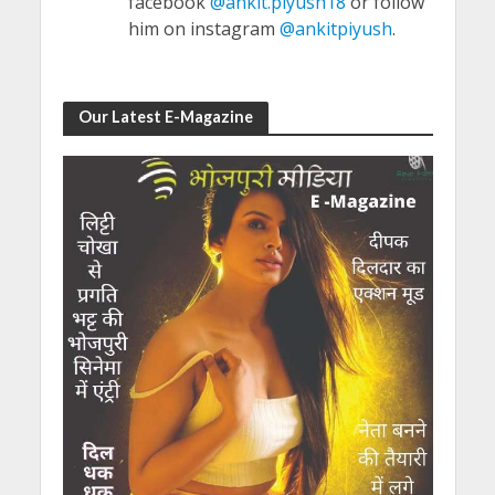
facebook
@ankit.piyush18
or follow
him on instagram
@ankitpiyush
.
Our Latest E-Magazine