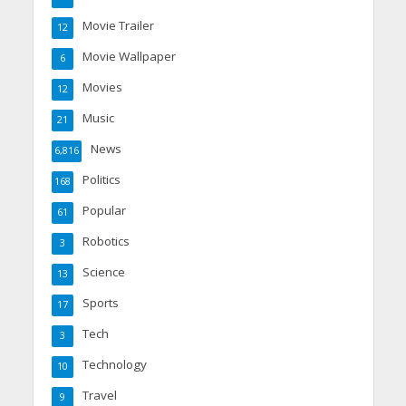
Movie Trailer
12
Movie Wallpaper
6
Movies
12
Music
21
News
6,816
Politics
168
Popular
61
Robotics
3
Science
13
Sports
17
Tech
3
Technology
10
Travel
9