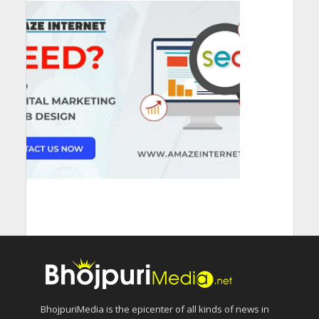
BhojpuriMedia is the epicenter of all kinds of news in