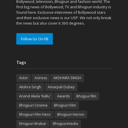
Bollywood, television, Bhojpuri and fashion world. The
first big news of Bollywood, TV and Bhojpuri industry is
found here. Exclusive interviews of Bollywood stars
and their exclusive news is our USP. We not only break
the news but also cover it 360 degrees.
Follow Us On FB
Tags
Actor
Actress
AKSHARA SINGH
Akshra Singh
Amarpali Dubey
Arvind Akela 'Kallu'
Awards
Bhojpui film
Bhojpuri Cinema
Bhojpuri Film
Bhojpuri Film Hero
Bhojpuri Heroin
bhojpuri khabar
Bhojpurimedia