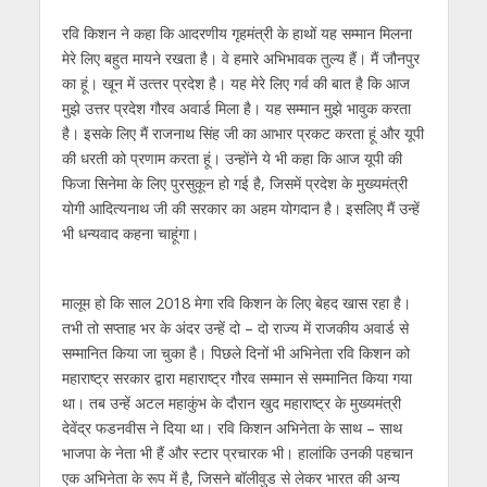
रवि किशन ने कहा कि आदरणीय गृहमंत्री के हाथों यह सम्‍मान मिलना
मेरे लिए बहुत मायने रखता है। वे हमारे अभिभावक तुल्‍य हैं। मैं जौनपुर
का हूं। खून में उत्‍तर प्रदेश है। यह‍ मेरे लिए गर्व की बात है कि आज
मुझे उत्तर प्रदेश गौरव अवार्ड मिला है। यह सम्‍मान मुझे भावुक करता
है। इसके लिए मैं राजनाथ सिंह जी का आभार प्रकट करता हूं और यूपी
की धरती को प्रणाम करता हूं। उन्‍होंने ये भी कहा कि आज यूपी की
फिजा सिनेमा के लिए पुरसुकून हो गई है, जिसमें प्रदेश के मुख्‍यमंत्री
योगी आदित्‍यनाथ जी की सरकार का अहम योगदान है। इसलिए मैं उन्‍हें
भी धन्‍यवाद कहना चाहूंगा।
मालूम हो कि साल 2018 मेगा रवि किशन के लिए बेहद खास रहा है।
तभी तो सप्‍ताह भर के अंदर उन्‍हें दो – दो राज्‍य में राजकीय अवार्ड से
सम्‍मानित किया जा चुका है। पिछले दिनों भी अभिनेता रवि किशन को
महाराष्‍ट्र सरकार द्वारा महाराष्‍ट्र गौरव सम्‍मान से सम्‍मानित किया गया
था। तब उन्‍हें अटल महाकुंभ के दौरान खुद महाराष्‍ट्र के मुख्‍यमंत्री
देवेंद्र फडनवीस ने दिया था। रवि किशन अभिनेता के साथ – साथ
भाजपा के नेता भी हैं और स्‍टार प्रचारक भी। हालांकि उनकी पहचान
एक अभिनेता के रूप में है, जिसने बॉलीवुड से लेकर भारत की अन्‍य