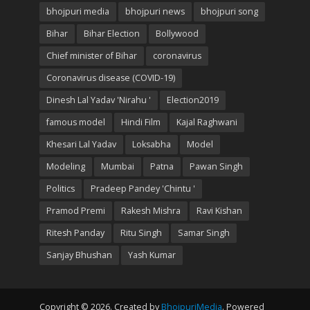
bhojpuri media
bhojpuri news
bhojpuri song
Bihar
Bihar Election
Bollywood
Chief minister of Bihar
coronavirus
Coronavirus disease (COVID-19)
Dinesh Lal Yadav 'Nirahu '
Election2019
famous model
Hindi Film
Kajal Raghwani
Khesari Lal Yadav
Loksabha
Model
Modeling
Mumbai
Patna
Pawan Singh
Politics
Pradeep Pandey 'Chintu '
Pramod Premi
Rakesh Mishra
Ravi Kishan
Ritesh Panday
Ritu Singh
Samar Singh
Sanjay Bhushan
Yash Kumar
Copyright © 2026. Created by
BhojpuriMedia
. Powered