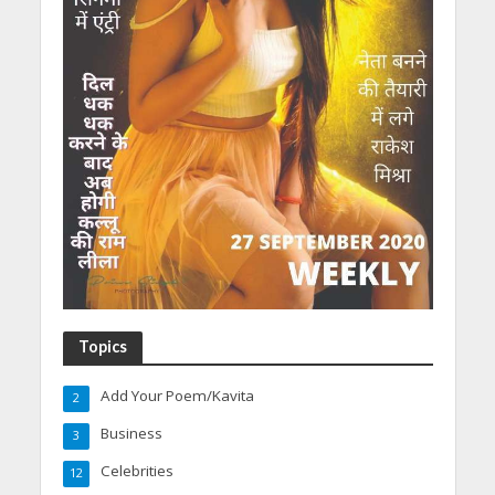
Topics
Add Your Poem/Kavita
2
Business
3
Celebrities
12