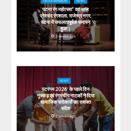
p
k
er
ENTERTAINMENT
NEWS
पटना रंग महोत्सव” का आज
प्रेमचंद रंगशाला, राजेन्द्र नगर,
पटना में सफलतापूर्वक समापन
हुआ।
2 weeks ago
NEWS
पटरंगम 2026′ के पहले दिन
नुक्कड़ एवं रंगमंचीय नाटकों ने दिया
सामाजिक सरोकारों का सशक्त
संदेश
2 weeks ago