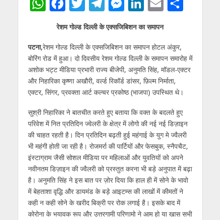
W
F
T
T
M
Li
E
S
h
ac
w
el
e
n
m
h
रेशम गोल्ड दिल्ली के एक्सजिबिशन का समापन
at
e
itt
e
ss
k
ai
ar
s
b
er
gr
e
e
l
e
पटना,
रेशम गोल्ड दिल्ली के एक्सजिबिशन का समापन होटल अंकुर,
बोरिंग रोड में हुआ। दो दिवसीय रेशम गोल्ड दिल्ली के समापन समारोह में
A
o
a
n
dI
अशोक भट्ट मीडिया प्रभारी राज्य बीजेपी, अनुमति सिंह, मॉडल-एक्टर
p
o
m
g
n
और निहारिका कृष्णा अखौरी, वर्ल्ड रिकॉर्ड डांसर, फ़िल्म निर्माता,
p
k
er
एक्टर, सिंगर, प्रवक्ता आर्ट कल्चर प्रकोष्ठ (भाजपा) उपस्थित थे।
सुश्री निहारिका ने बातचीत करते हुए बताया कि वक्त के बदलते हुए
परिवेश में नित प्रतिदिन ज्वेलरी के क्षेत्र में लोगो की नई नई डिज़ाइन
की चाहत रहती है। दिन प्रतिदिन बढ़ती हुई महंगाई के युग मे ज्वैलरी
भी महंगी होती जा रही है। रोजमर्रा की पार्टियों और फेसबुक, स्नैपचैट,
इंस्टाग्राम जैसी सोशल मीडिया पर महिलाओं और युवतियों को अपने
नवीनतम डिज़ाइन की ज्वैलरी को प्रस्तुत करना भी बड़े अनुपात में बढ़ा
है। अनुमति सिंह ने इस बात पर ज़ोर दिया कि हाल ही में सोने के भावो
में बेहताशा वृद्धि और डायमंड के बड़े आइटम्स की लाखों में कीमतों ने
कही न कही सोने के खरीद बिक्री पर रोक लगाई है। इसके बाद में
कोरोना के भयावक रूप और उत्तरगामी परिणामो ने आम हो या खास सभी