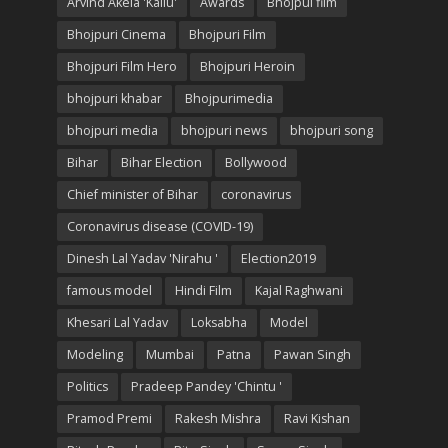
Arvind Akela 'Kallu'
Awards
Bhojpui film
Bhojpuri Cinema
Bhojpuri Film
Bhojpuri Film Hero
Bhojpuri Heroin
bhojpuri khabar
Bhojpurimedia
bhojpuri media
bhojpuri news
bhojpuri song
Bihar
Bihar Election
Bollywood
Chief minister of Bihar
coronavirus
Coronavirus disease (COVID-19)
Dinesh Lal Yadav 'Nirahu '
Election2019
famous model
Hindi Film
Kajal Raghwani
Khesari Lal Yadav
Loksabha
Model
Modeling
Mumbai
Patna
Pawan Singh
Politics
Pradeep Pandey 'Chintu '
Pramod Premi
Rakesh Mishra
Ravi Kishan