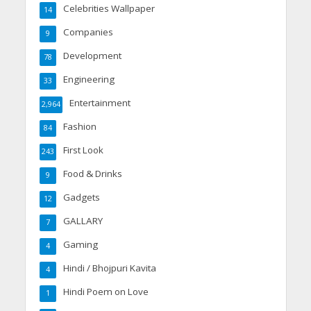
Celebrities Wallpaper
14
Companies
9
Development
78
Engineering
33
Entertainment
2,964
Fashion
84
First Look
243
Food & Drinks
9
Gadgets
12
GALLARY
7
Gaming
4
Hindi / Bhojpuri Kavita
4
Hindi Poem on Love
1