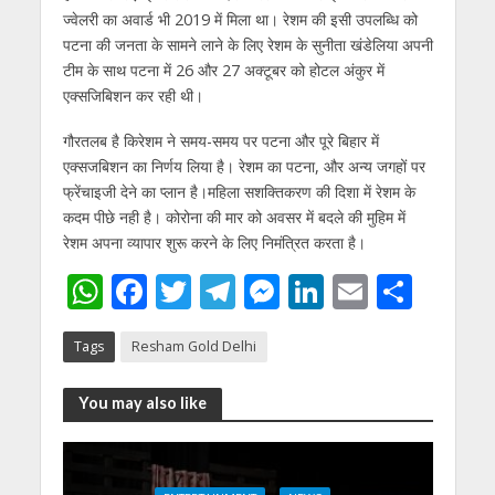
ज्वेलरी का अवार्ड भी 2019 में मिला था। रेशम की इसी उपलब्धि को
पटना की जनता के सामने लाने के लिए रेशम के सुनीता खंडेलिया अपनी
टीम के साथ पटना में 26 और 27 अक्टूबर को होटल अंकुर में
एक्सजिबिशन कर रही थी।
गौरतलब है किरेशम ने समय-समय पर पटना और पूरे बिहार में
एक्सजबिशन का निर्णय लिया है। रेशम का पटना, और अन्य जगहों पर
फ्रेंचाइजी देने का प्लान है।महिला सशक्तिकरण की दिशा में रेशम के
कदम पीछे नही है। कोरोना की मार को अवसर में बदले की मुहिम में
रेशम अपना व्यापार शुरू करने के लिए निमंत्रित करता है।
W
F
T
T
M
Li
E
S
h
ac
w
el
e
n
m
h
Tags
Resham Gold Delhi
at
e
itt
e
ss
k
ai
ar
s
b
er
gr
e
e
l
e
You may also like
A
o
a
n
dI
p
o
m
g
n