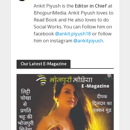
Ankit Piyush is the
Editor in Chief
at
BhojpuriMedia. Ankit Piyush loves to
Read Book and He also loves to do
Social Works. You can Follow him on
facebook
@ankit.piyush18
or follow
him on instagram
@ankitpiyush
.
Our Latest E-Magazine