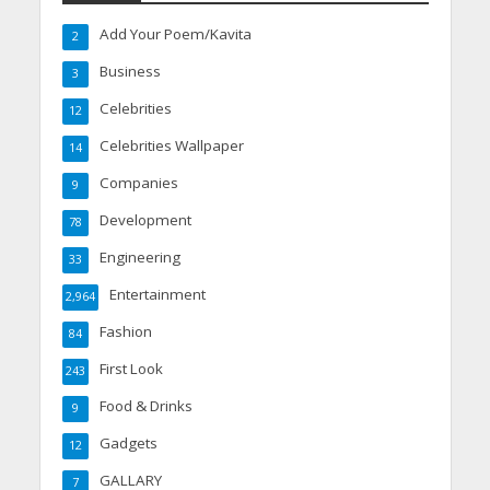
Add Your Poem/Kavita
2
Business
3
Celebrities
12
Celebrities Wallpaper
14
Companies
9
Development
78
Engineering
33
Entertainment
2,964
Fashion
84
First Look
243
Food & Drinks
9
Gadgets
12
GALLARY
7