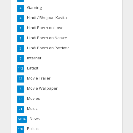
Gaming
4
Hindi / Bhojpuri Kavita
4
Hindi Poem on Love
1
Hindi Poem on Nature
1
Hindi Poem on Patriotic
3
Internet
7
Latest
143
Movie Trailer
12
Movie Wallpaper
6
Movies
12
Music
21
News
6,816
Politics
168