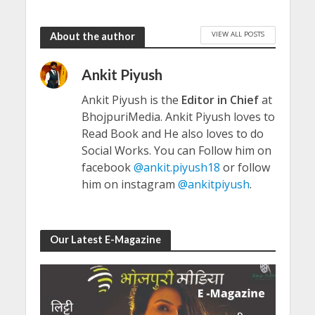
VIEW ALL POSTS
About the author
Ankit Piyush
Ankit Piyush is the
Editor in Chief
at
BhojpuriMedia. Ankit Piyush loves to
Read Book and He also loves to do
Social Works. You can Follow him on
facebook
@ankit.piyush18
or follow
him on instagram
@ankitpiyush
.
Our Latest E-Magazine