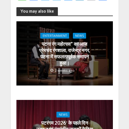
h
ac
w
el
e
n
m
h
at
e
itt
e
ss
k
ai
ar
You may also like
s
b
er
gr
e
e
l
e
A
o
a
n
dI
ENTERTAINMENT
NEWS
p
o
m
g
n
पटना रंग महोत्सव” का आज
p
k
er
प्रेमचंद रंगशाला, राजेन्द्र नगर,
पटना में सफलतापूर्वक समापन
हुआ।
2 weeks ago
NEWS
पटरंगम 2026′ के पहले दिन