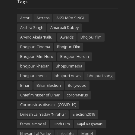
Tags
Actor
Actress
AKSHARA SINGH
Akshra Singh
Amarpali Dubey
Arvind Akela 'Kallu'
Awards
Bhojpui film
Bhojpuri Cinema
Bhojpuri Film
Bhojpuri Film Hero
Bhojpuri Heroin
bhojpuri khabar
Bhojpurimedia
bhojpuri media
bhojpuri news
bhojpuri song
Bihar
Bihar Election
Bollywood
Chief minister of Bihar
coronavirus
Coronavirus disease (COVID-19)
Dinesh Lal Yadav 'Nirahu '
Election2019
famous model
Hindi Film
Kajal Raghwani
Khesari Lal Yadav
Loksabha
Model