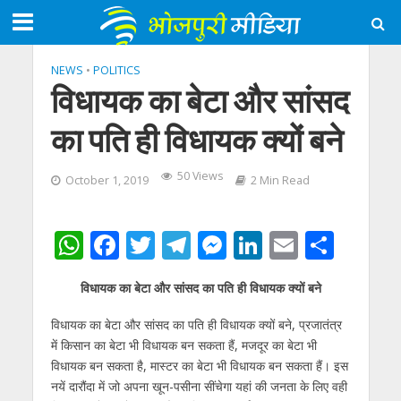
NEWS
•
POLITICS
विधायक का बेटा और सांसद
का पति ही विधायक क्यों बने
50 Views
October 1, 2019
2 Min Read
W
F
T
T
M
Li
E
S
h
ac
w
el
e
n
m
h
विधायक का बेटा और सांसद का पति ही विधायक क्यों बने
at
e
itt
e
ss
k
ai
ar
s
b
er
gr
e
e
l
e
विधायक का बेटा और सांसद का पति ही विधायक क्यों बने, प्रजातंत्र
में किसान का बेटा भी विधायक बन सकता हैं, मजदूर का बेटा भी
A
o
a
n
dI
विधायक बन सकता है, मास्टर का बेटा भी विधायक बन सकता हैं। इस
p
o
m
g
n
नयें दारौंदा में जो अपना खून-पसीना सींचेगा यहां की जनता के लिए वही