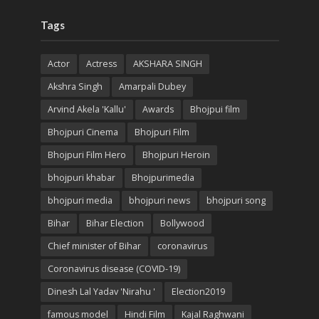
Tags
Actor
Actress
AKSHARA SINGH
Akshra Singh
Amarpali Dubey
Arvind Akela 'Kallu'
Awards
Bhojpui film
Bhojpuri Cinema
Bhojpuri Film
Bhojpuri Film Hero
Bhojpuri Heroin
bhojpuri khabar
Bhojpurimedia
bhojpuri media
bhojpuri news
bhojpuri song
Bihar
Bihar Election
Bollywood
Chief minister of Bihar
coronavirus
Coronavirus disease (COVID-19)
Dinesh Lal Yadav 'Nirahu '
Election2019
famous model
Hindi Film
Kajal Raghwani