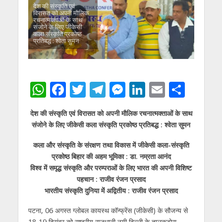
देश की संस्कृति एवं
विरासत को अपनी मौलिक
रचनात्मक्ताओं के साथ
संजोने के लिए जीकेसी
कला संस्कृति प्रकोष्ठ
प्रतिबद्ध : श्वेता सुमन
W
F
T
T
M
Li
E
S
h
ac
w
el
e
n
m
h
देश की संस्कृति एवं विरासत को अपनी मौलिक रचनात्मक्ताओं के साथ
at
e
itt
e
ss
k
ai
ar
संजोने के लिए जीकेसी कला संस्कृति प्रकोष्ठ प्रतिबद्ध : श्वेता सुमन
s
b
er
gr
e
e
l
e
कला और संस्कृति के संरक्षण तथा विकास में जीकेसी कला-संस्कृति
A
o
a
n
dI
प्रकोष्ठ बिहार की अहम भूमिका : डा. नम्रता आनंद
p
o
m
g
n
विश्व में समृद्ध संस्कृति और परम्पराओं के लिए भारत की अपनी विशिष्ट
p
k
er
पहचान : राजीव रंजन प्रसाद
भारतीय संस्कृति दुनिया में अद्वितीय : राजीव रंजन प्रसाद
पटना, 06 अगस्त ग्लोबल कायस्थ कॉन्फ्रेंस (जीकेसी) के सौजन्य से
18-19 दिसंबर को राष्ट्रीय राजधानी नयी दिल्ली के तालकटोरा