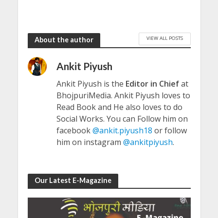
VIEW ALL POSTS
About the author
Ankit Piyush
Ankit Piyush is the
Editor in Chief
at
BhojpuriMedia. Ankit Piyush loves to
Read Book and He also loves to do
Social Works. You can Follow him on
facebook
@ankit.piyush18
or follow
him on instagram
@ankitpiyush
.
Our Latest E-Magazine