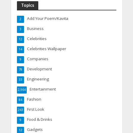
Topics
Add Your Poem/Kavita
2
Business
3
Celebrities
12
Celebrities Wallpaper
14
Companies
9
Development
78
Engineering
33
Entertainment
2,964
Fashion
84
First Look
243
Food & Drinks
9
Gadgets
12