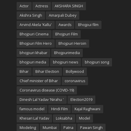
Actor
Actress
AKSHARA SINGH
Akshra Singh
Amarpali Dubey
Arvind Akela 'Kallu'
Awards
Bhojpui film
Bhojpuri Cinema
Bhojpuri Film
Bhojpuri Film Hero
Bhojpuri Heroin
bhojpuri khabar
Bhojpurimedia
bhojpuri media
bhojpuri news
bhojpuri song
Bihar
Bihar Election
Bollywood
Chief minister of Bihar
coronavirus
Coronavirus disease (COVID-19)
Dinesh Lal Yadav 'Nirahu '
Election2019
famous model
Hindi Film
Kajal Raghwani
Khesari Lal Yadav
Loksabha
Model
Modeling
Mumbai
Patna
Pawan Singh