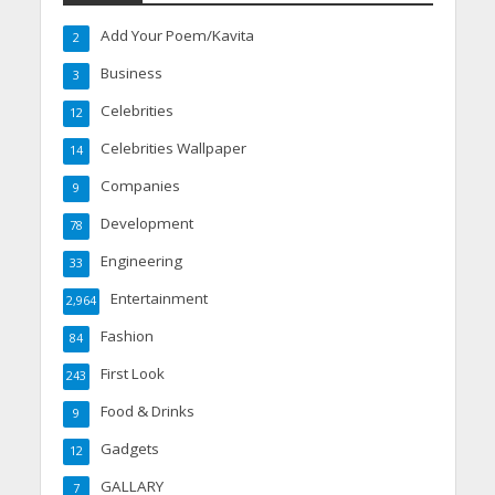
Add Your Poem/Kavita
2
Business
3
Celebrities
12
Celebrities Wallpaper
14
Companies
9
Development
78
Engineering
33
Entertainment
2,964
Fashion
84
First Look
243
Food & Drinks
9
Gadgets
12
GALLARY
7