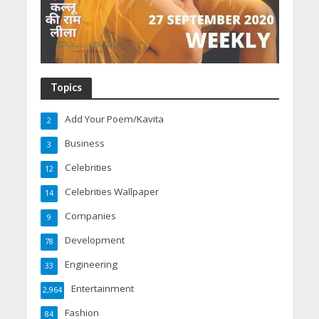
Topics
Add Your Poem/Kavita
2
Business
3
Celebrities
12
Celebrities Wallpaper
14
Companies
9
Development
78
Engineering
33
Entertainment
2,964
Fashion
84