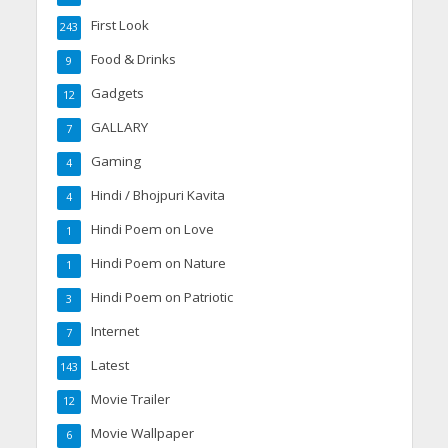
First Look
243
Food & Drinks
9
Gadgets
12
GALLARY
7
Gaming
4
Hindi / Bhojpuri Kavita
4
Hindi Poem on Love
1
Hindi Poem on Nature
1
Hindi Poem on Patriotic
3
Internet
7
Latest
143
Movie Trailer
12
Movie Wallpaper
6