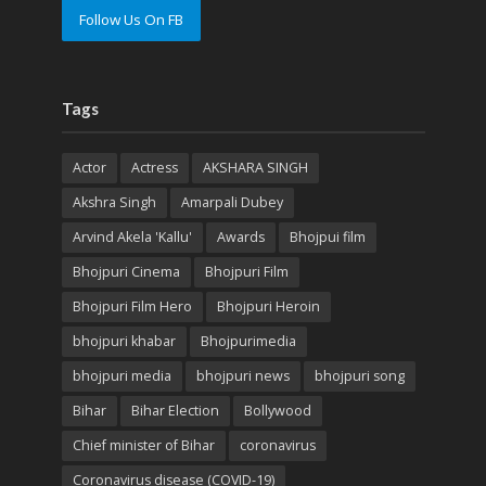
Follow Us On FB
Tags
Actor
Actress
AKSHARA SINGH
Akshra Singh
Amarpali Dubey
Arvind Akela 'Kallu'
Awards
Bhojpui film
Bhojpuri Cinema
Bhojpuri Film
Bhojpuri Film Hero
Bhojpuri Heroin
bhojpuri khabar
Bhojpurimedia
bhojpuri media
bhojpuri news
bhojpuri song
Bihar
Bihar Election
Bollywood
Chief minister of Bihar
coronavirus
Coronavirus disease (COVID-19)