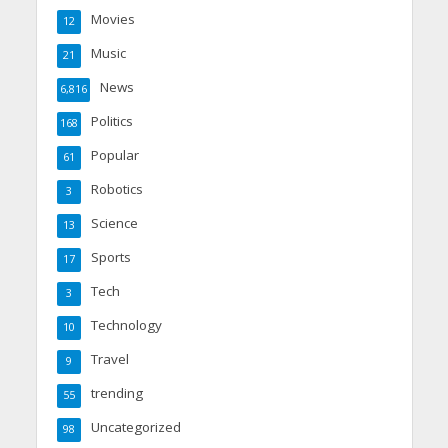
Movies
12
Music
21
News
6,816
Politics
168
Popular
61
Robotics
3
Science
13
Sports
17
Tech
3
Technology
10
Travel
9
trending
55
Uncategorized
98