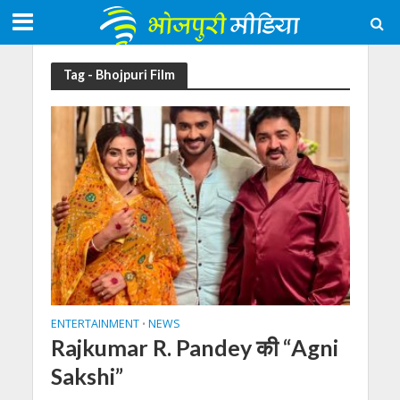
Tag - Bhojpuri Film
ENTERTAINMENT
NEWS
•
Rajkumar R. Pandey की “Agni
Sakshi”