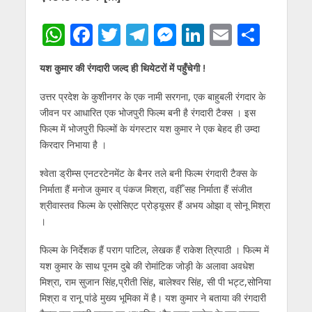
W
F
T
T
M
Li
E
S
h
ac
w
el
e
n
m
h
यश कुमार की रंगदारी जल्द ही थियेटरों में पहुँचेगी !
at
e
itt
e
ss
k
ai
ar
s
b
er
gr
e
e
l
e
उत्तर प्रदेश के कुशीनगर के एक नामी सरगना, एक बाहुबली रंगदार के
जीवन पर आधारित एक भोजपुरी फिल्म बनी है रंगदारी टैक्स । इस
A
o
a
n
dI
फिल्म में भोजपुरी फिल्मों के यंगस्टार यश कुमार ने एक बेहद ही उम्दा
p
o
m
g
n
किरदार निभाया है ।
p
k
er
श्वेता ड्रीम्स एनटरटेनमेंट के बैनर तले बनी फिल्म रंगदारी टैक्स के
निर्माता हैं मनोज कुमार व् पंकज मिश्रा, वहीँ सह निर्माता हैं संजीत
श्रीवास्तव फिल्म के एसोसिएट प्रोड्यूसर हैं अभय ओझा व् सोनू मिश्रा
।
फिल्म के निर्देशक हैं पराग पाटिल, लेखक हैं राकेश त्रिपाठी । फिल्म में
यश कुमार के साथ पूनम दुबे की रोमांटिक जोड़ी के अलावा अवधेश
मिश्रा, राम सुजान सिंह,प्रीती सिंह, बालेश्वर सिंह, सी पी भट्ट,सोनिया
मिश्रा व रानू पांडे मुख्य भूमिका में है। यश कुमार ने बताया की रंगदारी