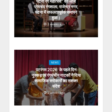
पटना रंग महोत्सव” का आज
p
k
er
प्रेमचंद रंगशाला, राजेन्द्र नगर,
पटना में सफलतापूर्वक समापन
हुआ।
2 weeks ago
NEWS
पटरंगम 2026′ के पहले दिन
नुक्कड़ एवं रंगमंचीय नाटकों ने दिया
सामाजिक सरोकारों का सशक्त
संदेश
2 weeks ago