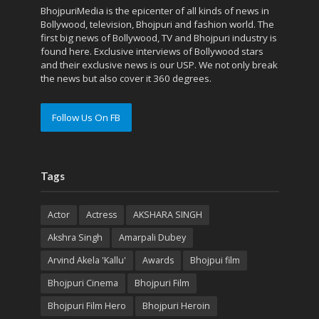
BhojpuriMedia is the epicenter of all kinds of news in
Bollywood, television, Bhojpuri and fashion world. The
first big news of Bollywood, TV and Bhojpuri industry is
found here. Exclusive interviews of Bollywood stars
and their exclusive news is our USP. We not only break
the news but also cover it 360 degrees.
Follow Us On FB
Tags
Actor
Actress
AKSHARA SINGH
Akshra Singh
Amarpali Dubey
Arvind Akela 'Kallu'
Awards
Bhojpui film
Bhojpuri Cinema
Bhojpuri Film
Bhojpuri Film Hero
Bhojpuri Heroin