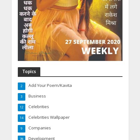
Topics
Add Your Poem/Kavita
2
Business
3
Celebrities
12
Celebrities Wallpaper
14
Companies
9
Development
78