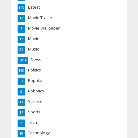
Latest
143
Movie Trailer
12
Movie Wallpaper
6
Movies
12
Music
21
News
6,816
Politics
168
Popular
61
Robotics
3
Science
13
Sports
17
Tech
3
Technology
10