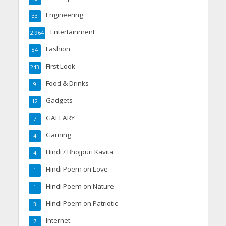
Engineering
33
Entertainment
2,964
Fashion
84
First Look
243
Food & Drinks
9
Gadgets
12
GALLARY
7
Gaming
4
Hindi / Bhojpuri Kavita
4
Hindi Poem on Love
1
Hindi Poem on Nature
1
Hindi Poem on Patriotic
3
Internet
7