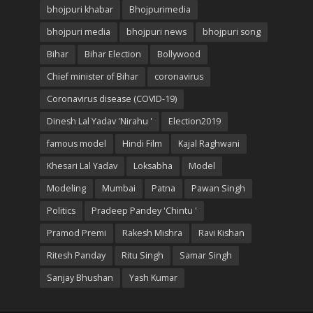
bhojpuri khabar
Bhojpurimedia
bhojpuri media
bhojpuri news
bhojpuri song
Bihar
Bihar Election
Bollywood
Chief minister of Bihar
coronavirus
Coronavirus disease (COVID-19)
Dinesh Lal Yadav 'Nirahu '
Election2019
famous model
Hindi Film
Kajal Raghwani
Khesari Lal Yadav
Loksabha
Model
Modeling
Mumbai
Patna
Pawan Singh
Politics
Pradeep Pandey 'Chintu '
Pramod Premi
Rakesh Mishra
Ravi Kishan
Ritesh Panday
Ritu Singh
Samar Singh
Sanjay Bhushan
Yash Kumar