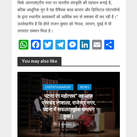
सिर्फ अंतरराष्ट्रीय स्तर पर भारतीय संस्कृति की पहचान बनाई है,
बल्कि आधुनिक युग में यह वैश्विक कला बाजार और डिजिटल प्लेटफॉर्म्स
के द्वारा स्थानीय कलाकारों को आर्थिक रूप से सशक्त भी कर रही है।”
उल्लेखनीय है कि हीरो राजन कुमार को नेपाल, जापान, दुबई में भी
लगातार सम्मान मिला है।
W
F
T
T
M
Li
E
S
h
ac
w
el
e
n
m
h
at
e
itt
e
ss
k
ai
ar
You may also like
s
b
er
gr
e
e
l
e
A
o
a
n
dI
ENTERTAINMENT
NEWS
p
o
m
g
n
पटना रंग महोत्सव” का आज
p
k
er
प्रेमचंद रंगशाला, राजेन्द्र नगर,
पटना में सफलतापूर्वक समापन
हुआ।
2 weeks ago