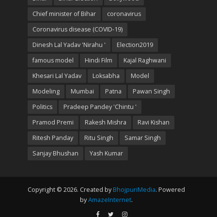
Chief minister of Bihar
coronavirus
Coronavirus disease (COVID-19)
Dinesh Lal Yadav 'Nirahu '
Election2019
famous model
Hindi Film
Kajal Raghwani
Khesari Lal Yadav
Loksabha
Model
Modeling
Mumbai
Patna
Pawan Singh
Politics
Pradeep Pandey 'Chintu '
Pramod Premi
Rakesh Mishra
Ravi Kishan
Ritesh Panday
Ritu Singh
Samar Singh
Sanjay Bhushan
Yash Kumar
Copyright © 2026. Created by
BhojpuriMedia
. Powered
by
AmazeInternet
.