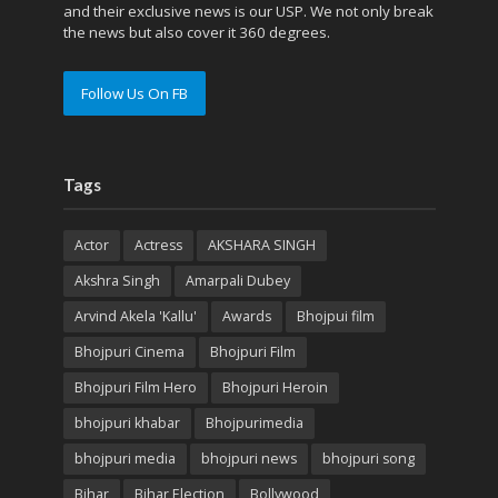
and their exclusive news is our USP. We not only break
the news but also cover it 360 degrees.
Follow Us On FB
Tags
Actor
Actress
AKSHARA SINGH
Akshra Singh
Amarpali Dubey
Arvind Akela 'Kallu'
Awards
Bhojpui film
Bhojpuri Cinema
Bhojpuri Film
Bhojpuri Film Hero
Bhojpuri Heroin
bhojpuri khabar
Bhojpurimedia
bhojpuri media
bhojpuri news
bhojpuri song
Bihar
Bihar Election
Bollywood