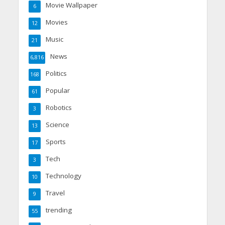
Movie Wallpaper
6
Movies
12
Music
21
News
6,816
Politics
168
Popular
61
Robotics
3
Science
13
Sports
17
Tech
3
Technology
10
Travel
9
trending
55