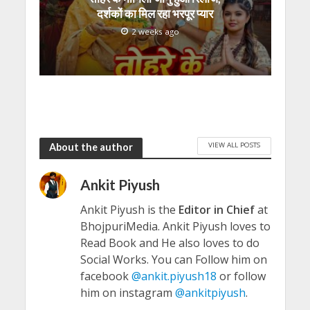
दर्शकों का मिल रहा भरपूर प्यार
2 weeks ago
VIEW ALL POSTS
About the author
Ankit Piyush
Ankit Piyush is the
Editor in Chief
at
BhojpuriMedia. Ankit Piyush loves to
Read Book and He also loves to do
Social Works. You can Follow him on
facebook
@ankit.piyush18
or follow
him on instagram
@ankitpiyush
.