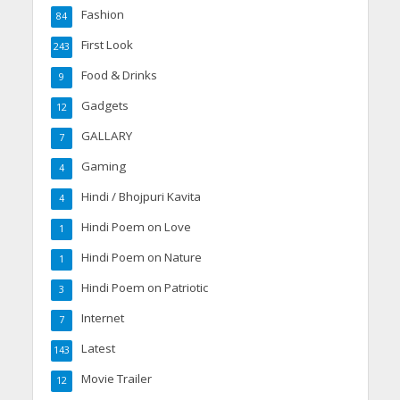
Fashion
84
First Look
243
Food & Drinks
9
Gadgets
12
GALLARY
7
Gaming
4
Hindi / Bhojpuri Kavita
4
Hindi Poem on Love
1
Hindi Poem on Nature
1
Hindi Poem on Patriotic
3
Internet
7
Latest
143
Movie Trailer
12