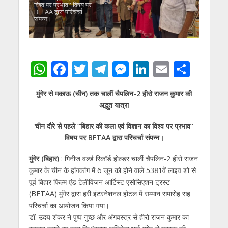
विश्व पर प्रभाव" विषय पर
BFTAA द्वारा परिचर्चा
संपन्न।
W
F
T
T
M
Li
E
S
h
ac
w
el
e
n
m
h
मुंगेर से मकाऊ (चीन) तक चार्ली चैपलिन-2 हीरो राजन कुमार की
at
e
itt
e
ss
k
ai
ar
अद्भुत यात्रा
s
b
er
gr
e
e
l
e
चीन दौरे से पहले “बिहार की कला एवं विज्ञान का विश्व पर प्रभाव”
A
o
a
n
dI
विषय पर BFTAA द्वारा परिचर्चा संपन्न।
p
o
m
g
n
मुंगेर (बिहार)
: गिनीज वर्ल्ड रिकॉर्ड होल्डर चार्ली चैपलिन-2 हीरो राजन
p
k
er
कुमार के चीन के हांगकांग में 6 जून को होने वाले 5381वें लाइव शो से
पूर्व बिहार फिल्म एंड टेलीविजन आर्टिस्ट एसोसिएशन ट्रस्ट
(BFTAA) मुंगेर द्वारा हरी इंटरनेशनल होटल में सम्मान समारोह सह
परिचर्चा का आयोजन किया गया।
डॉ. उदय शंकर ने पुष्प गुच्छ और अंगवस्त्र से हीरो राजन कुमार का