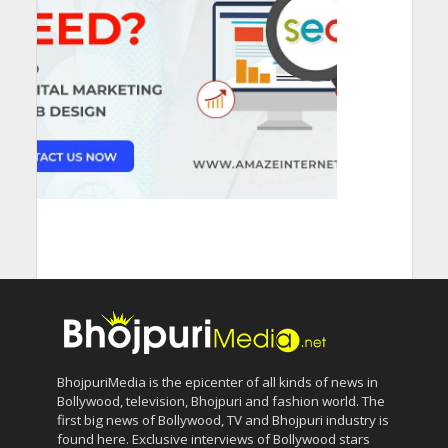
BhojpuriMedia is the epicenter of all kinds of news in
Bollywood, television, Bhojpuri and fashion world. The
first big news of Bollywood, TV and Bhojpuri industry is
found here. Exclusive interviews of Bollywood stars