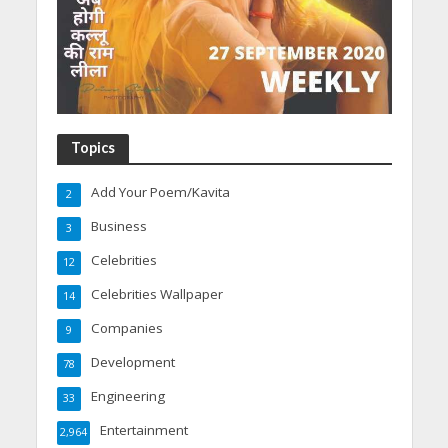
Topics
Add Your Poem/Kavita
2
Business
3
Celebrities
12
Celebrities Wallpaper
14
Companies
9
Development
78
Engineering
33
Entertainment
2,964