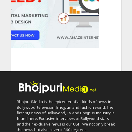
BhojpuriMedia is the epicenter of all kinds of news in
Bollywood, television, Bhojpuri and fashion world. The
first big news of Bollywood, TV and Bhojpuri industry is
found here. Exclusive interviews of Bollywood stars
and their exclusive news is our USP. We not only break
the news but also cover it 360 degrees.