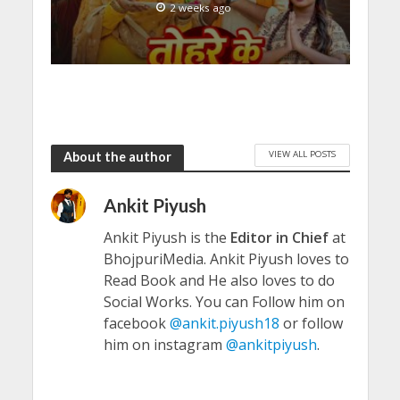
2 weeks ago
VIEW ALL POSTS
About the author
Ankit Piyush
Ankit Piyush is the
Editor in Chief
at
BhojpuriMedia. Ankit Piyush loves to
Read Book and He also loves to do
Social Works. You can Follow him on
facebook
@ankit.piyush18
or follow
him on instagram
@ankitpiyush
.