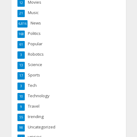
Movies
12
Music
21
News
6,816
Politics
168
Popular
61
Robotics
3
Science
13
Sports
17
Tech
3
Technology
10
Travel
9
trending
55
Uncategorized
98