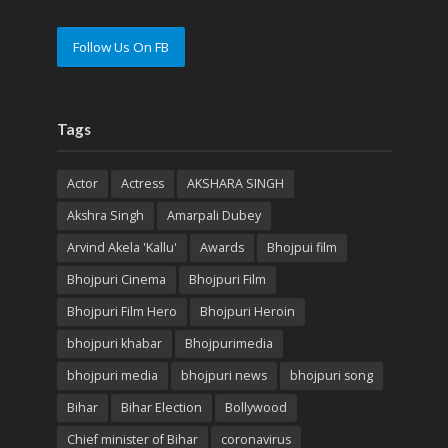
Follow Us On FB
Tags
Actor
Actress
AKSHARA SINGH
Akshra Singh
Amarpali Dubey
Arvind Akela 'Kallu'
Awards
Bhojpui film
Bhojpuri Cinema
Bhojpuri Film
Bhojpuri Film Hero
Bhojpuri Heroin
bhojpuri khabar
Bhojpurimedia
bhojpuri media
bhojpuri news
bhojpuri song
Bihar
Bihar Election
Bollywood
Chief minister of Bihar
coronavirus