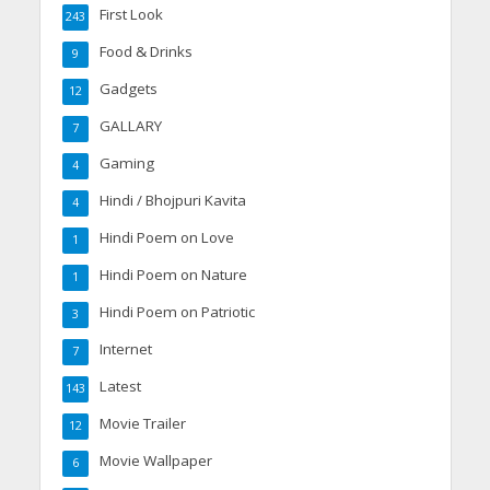
First Look
243
Food & Drinks
9
Gadgets
12
GALLARY
7
Gaming
4
Hindi / Bhojpuri Kavita
4
Hindi Poem on Love
1
Hindi Poem on Nature
1
Hindi Poem on Patriotic
3
Internet
7
Latest
143
Movie Trailer
12
Movie Wallpaper
6