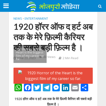
NEWS
•
ENTERTAINMENT
1920 हॉरर ऑफ द हर्ट अब
तक के मेरे फ़िल्मी कैरियर
की सबसे बड़ी फ़िल्म है ।
1920 Horror of the
Heart is the biggest
film of my career so
60 Views
June 23, 2023
2 Min Read
far.
W
F
T
T
M
Li
E
S
h
ac
w
el
e
n
m
h
1920 हॉरर ऑफ द हर्ट अब तक के मेरे फ़िल्मी कैरियर की सबसे बड़ी
at
e
itt
e
ss
k
ai
ar
फ़िल्म है ।