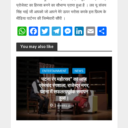
प्रोजेक्ट का हिस्सा बनने का सौभाग्य प्राप्त हुआ है । लव यू संजय
सिंह भाई जी आपको जो आपने मेरे ऊपर भरोसा करके इस फ़िल्म के
मीडिया पार्टनर की जिम्मेवारी सौंपी ।
W
F
T
T
M
Li
E
S
h
ac
w
el
e
n
m
h
at
e
itt
e
ss
k
ai
ar
You may also like
s
b
er
gr
e
e
l
e
A
o
a
n
dI
ENTERTAINMENT
NEWS
p
o
m
g
n
पटना रंग महोत्सव” का आज
p
k
er
प्रेमचंद रंगशाला, राजेन्द्र नगर,
पटना में सफलतापूर्वक समापन
हुआ।
2 weeks ago