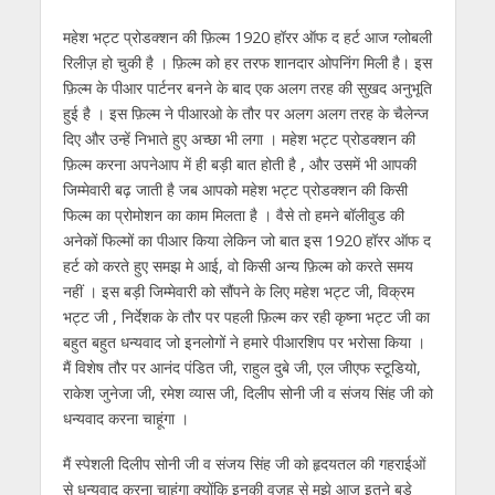
s
b
er
gr
e
e
l
e
महेश भट्ट प्रोडक्शन की फ़िल्म 1920 हॉरर ऑफ द हर्ट आज ग्लोबली
A
o
a
n
dI
रिलीज़ हो चुकी है । फ़िल्म को हर तरफ शानदार ओपनिंग मिली है। इस
p
o
m
g
n
फ़िल्म के पीआर पार्टनर बनने के बाद एक अलग तरह की सुखद अनुभूति
p
k
er
हुई है । इस फ़िल्म ने पीआरओ के तौर पर अलग अलग तरह के चैलेन्ज
दिए और उन्हें निभाते हुए अच्छा भी लगा । महेश भट्ट प्रोडक्शन की
फ़िल्म करना अपनेआप में ही बड़ी बात होती है , और उसमें भी आपकी
जिम्मेवारी बढ़ जाती है जब आपको महेश भट्ट प्रोडक्शन की किसी
फिल्म का प्रोमोशन का काम मिलता है । वैसे तो हमने बॉलीवुड की
अनेकों फिल्मों का पीआर किया लेकिन जो बात इस 1920 हॉरर ऑफ द
हर्ट को करते हुए समझ मे आई, वो किसी अन्य फ़िल्म को करते समय
नहीं । इस बड़ी जिम्मेवारी को सौंपने के लिए महेश भट्ट जी, विक्रम
भट्ट जी , निर्देशक के तौर पर पहली फ़िल्म कर रही कृष्ना भट्ट जी का
बहुत बहुत धन्यवाद जो इनलोगों ने हमारे पीआरशिप पर भरोसा किया ।
मैं विशेष तौर पर आनंद पंडित जी, राहुल दुबे जी, एल जीएफ स्टूडियो,
राकेश जुनेजा जी, रमेश व्यास जी, दिलीप सोनी जी व संजय सिंह जी को
धन्यवाद करना चाहूंगा ।
मैं स्पेशली दिलीप सोनी जी व संजय सिंह जी को हृदयतल की गहराईओं
से धन्यवाद करना चाहूंगा क्योंकि इनकी वज़ह से मुझे आज इतने बड़े