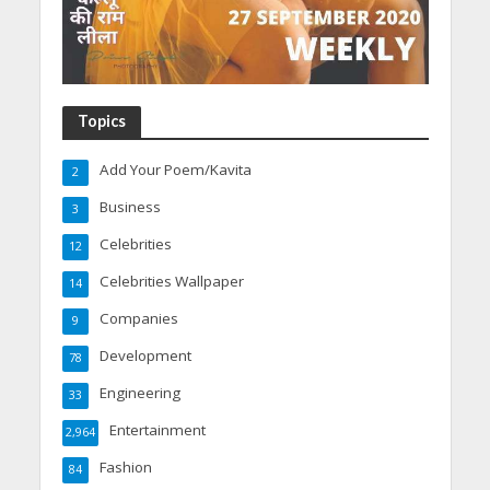
Topics
Add Your Poem/Kavita
2
Business
3
Celebrities
12
Celebrities Wallpaper
14
Companies
9
Development
78
Engineering
33
Entertainment
2,964
Fashion
84