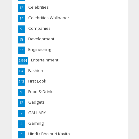
Celebrities
12
Celebrities Wallpaper
14
Companies
9
Development
78
Engineering
33
Entertainment
2,964
Fashion
84
First Look
243
Food & Drinks
9
Gadgets
12
GALLARY
7
Gaming
4
Hindi / Bhojpuri Kavita
4