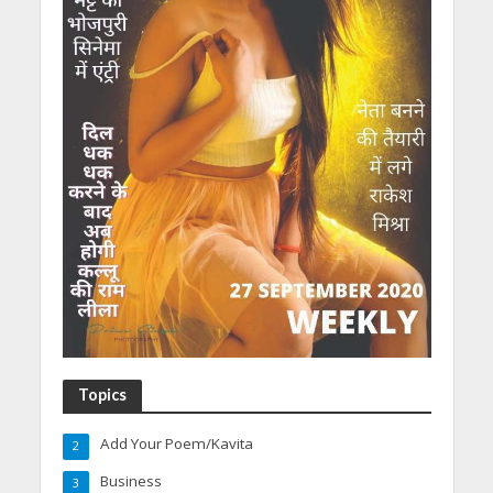
Topics
Add Your Poem/Kavita
2
Business
3