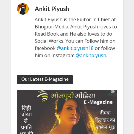
Ankit Piyush
Ankit Piyush is the
Editor in Chief
at
BhojpuriMedia. Ankit Piyush loves to
Read Book and He also loves to do
Social Works. You can Follow him on
facebook
@ankit.piyush18
or follow
him on instagram
@ankitpiyush
.
Our Latest E-Magazine