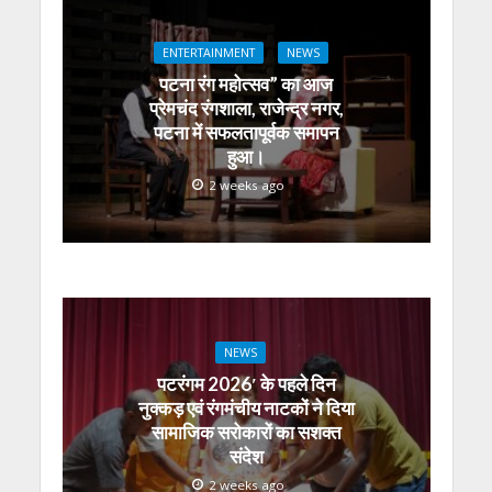
s
b
er
gr
e
e
l
e
A
o
a
n
dI
ENTERTAINMENT
NEWS
p
o
m
g
n
पटना रंग महोत्सव” का आज
p
k
er
प्रेमचंद रंगशाला, राजेन्द्र नगर,
पटना में सफलतापूर्वक समापन
हुआ।
2 weeks ago
NEWS
पटरंगम 2026′ के पहले दिन
नुक्कड़ एवं रंगमंचीय नाटकों ने दिया
सामाजिक सरोकारों का सशक्त
संदेश
2 weeks ago