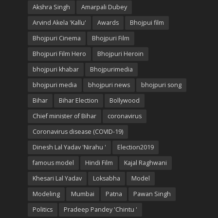
Akshra Singh
Amarpali Dubey
Arvind Akela 'Kallu'
Awards
Bhojpui film
Bhojpuri Cinema
Bhojpuri Film
Bhojpuri Film Hero
Bhojpuri Heroin
bhojpuri khabar
Bhojpurimedia
bhojpuri media
bhojpuri news
bhojpuri song
Bihar
Bihar Election
Bollywood
Chief minister of Bihar
coronavirus
Coronavirus disease (COVID-19)
Dinesh Lal Yadav 'Nirahu '
Election2019
famous model
Hindi Film
Kajal Raghwani
Khesari Lal Yadav
Loksabha
Model
Modeling
Mumbai
Patna
Pawan Singh
Politics
Pradeep Pandey 'Chintu '