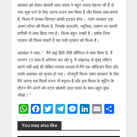
सरकार को लेकर खेसारी लाल यादव ने बहुत ज्यादा मेहनत की हैं वो
नया लुक पाने के लिए अपना वजन कम किया हैं और सिक्स एब्स बनाये
हैं, फिल्म में उनका किरदार काफी हटकर होगा। ‘दबंग सरकार’ एक
अलग जॉनर की फिल्म है, जिसके डायलॉग, म्यूजिक, एक्शन पर काफी
बारीकी से काम किया गया है। फिल्म बहुत अच्छी है। दर्शक जिस
प्रकार की फिल्म चाहते हैं यह उसी प्रकार की फिल्म हैं।
आकांक्षा ने कहा, “ मैंने कई हिंदी टीवी सीरियल में काम किया है, मैं
लगभग 10 साल में अभिनय कर रही हु. मैं लख्ननऊ से मुंबई एक्टिंग
करने नहीं आई थी लेकिन मजाक-मजाक में मैंने एक ऑडिसन दिया और
उसमे आकांक्षा का चुनाव हो गया। भोजपुरी फिल्म ‘दबंग सरकार’ के लिए
मैंने अपना दस किलो वजन भी बढ़ाया है और इस फिल्म के शूटिंग के
दौरान मैंने अपने को-स्टार खेसारी लाल यादव के साथ बहुत कुछ
सीखा। ”
W
F
T
T
M
Li
E
S
h
ac
w
el
e
n
m
h
at
e
itt
e
ss
k
ai
ar
You may also like