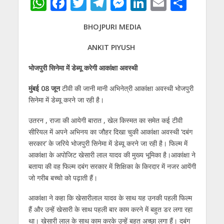
W
F
T
T
M
Li
E
S
h
ac
w
el
e
n
m
h
BHOJPURI MEDIA
at
e
itt
e
ss
k
ai
ar
s
b
er
gr
e
e
l
e
ANKIT PIYUSH
A
o
a
n
dI
भोजपुरी सिनेमा में डेब्यू करेगी आकांक्षा अवस्थी
p
o
m
g
n
मुंबई 08 जून
टीवी की जानी मानी अभिनेत्री आकांक्षा अवस्थी भोजपुरी
p
k
er
सिनेमा में डेब्यू करने जा रही है।
उतरन , राजा की आयेगी बारात , खेल किस्मत का समेत कई टीवी
सीरियल में अपने अभिनय का जौहर दिखा चुकी आकांक्षा अवस्थी ‘दबंग
सरकार’ के जरिये भोजपुरी सिनेमा में डेब्यू करने जा रही है। फिल्म में
आकांक्षा के अपोजिट खेसारी लाल यादव की मुख्य भूमिका है।आकांक्षा ने
बताया की वह फिल्म दबंग सरकार में शिक्षिका के किरदार में नजर आयेंगी
जो गरीब बच्चो को पढ़ाती हैं।
आकांक्षा ने कहा कि खेसारीलाल यादव के साथ यह उनकी पहली फिल्म
हैं और उन्हें खेसारी के साथ पहली बार काम करने में बहुत डर लगा रहा
था। खेसारी लाल के साथ काम करके उन्हें बहुत अच्छा लगा हैं। दबंग