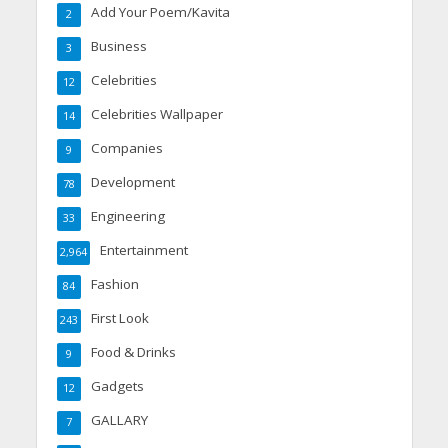
Add Your Poem/Kavita
2
Business
3
Celebrities
12
Celebrities Wallpaper
14
Companies
9
Development
78
Engineering
33
Entertainment
2,964
Fashion
84
First Look
243
Food & Drinks
9
Gadgets
12
GALLARY
7