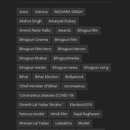
Actor
Actress
AKSHARA SINGH
Akshra Singh
Amarpali Dubey
Arvind Akela 'Kallu'
Awards
Bhojpui film
Bhojpuri Cinema
Bhojpuri Film
Bhojpuri Film Hero
Bhojpuri Heroin
bhojpuri khabar
Bhojpurimedia
bhojpuri media
bhojpuri news
bhojpuri song
Bihar
Bihar Election
Bollywood
Chief minister of Bihar
coronavirus
Coronavirus disease (COVID-19)
Dinesh Lal Yadav 'Nirahu '
Election2019
famous model
Hindi Film
Kajal Raghwani
Khesari Lal Yadav
Loksabha
Model