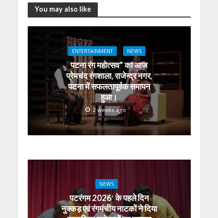
at
e
itt
e
ss
k
ai
ar
You may also like
s
b
er
gr
e
e
l
e
A
o
a
n
dI
ENTERTAINMENT
NEWS
p
o
m
g
n
पटना रंग महोत्सव” का आज
p
k
er
प्रेमचंद रंगशाला, राजेन्द्र नगर,
पटना में सफलतापूर्वक समापन
हुआ।
2 weeks ago
NEWS
पटरंगम 2026′ के पहले दिन
नुक्कड़ एवं रंगमंचीय नाटकों ने दिया