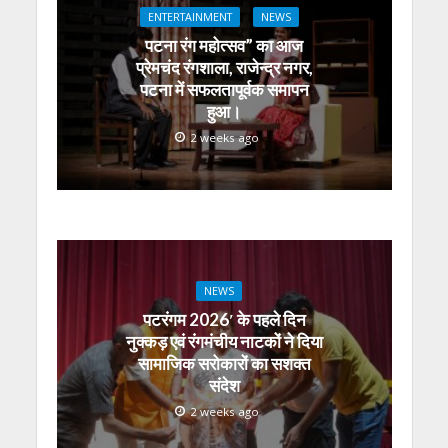
A
o
a
n
dI
ENTERTAINMENT
NEWS
p
o
m
g
n
पटना रंग महोत्सव” का आज
p
k
er
प्रेमचंद रंगशाला, राजेन्द्र नगर,
पटना में सफलतापूर्वक समापन
हुआ।
2 weeks ago
NEWS
पटरंगम 2026′ के पहले दिन
नुक्कड़ एवं रंगमंचीय नाटकों ने दिया
सामाजिक सरोकारों का सशक्त
संदेश
2 weeks ago