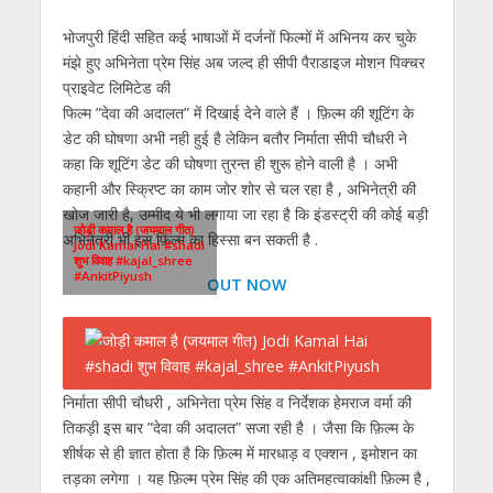
s
b
er
gr
e
e
l
e
भोजपुरी हिंदी सहित कई भाषाओं में दर्जनों फिल्मों में अभिनय कर चुके
A
o
a
n
dI
मंझे हुए अभिनेता प्रेम सिंह अब जल्द ही सीपी पैराडाइज मोशन पिक्चर
p
o
m
g
n
प्राइवेट लिमिटेड की
p
k
er
फिल्म ”देवा की अदालत” में दिखाई देने वाले हैं । फ़िल्म की शूटिंग के
डेट की घोषणा अभी नही हुई है लेकिन बतौर निर्माता सीपी चौधरी ने
कहा कि शूटिंग डेट की घोषणा तुरन्त ही शुरू होने वाली है । अभी
कहानी और स्क्रिप्ट का काम जोर शोर से चल रहा है , अभिनेत्री की
खोज जारी है, उम्मीद ये भी लगाया जा रहा है कि इंडस्ट्री की कोई बड़ी
जोड़ी कमाल है (जयमाल गीत)
अभिनेत्री भी इस फ़िल्म का हिस्सा बन सकती है .
Jodi Kamal Hai #shadi
शुभ विवाह #kajal_shree
#AnkitPiyush
OUT NOW
निर्माता सीपी चौधरी , अभिनेता प्रेम सिंह व निर्देशक हेमराज वर्मा की
तिकड़ी इस बार ”देवा की अदालत” सजा रही है । जैसा कि फ़िल्म के
शीर्षक से ही ज्ञात होता है कि फ़िल्म में मारधाड़ व एक्शन , इमोशन का
तड़का लगेगा । यह फ़िल्म प्रेम सिंह की एक अतिमहत्वाकांक्षी फ़िल्म है ,