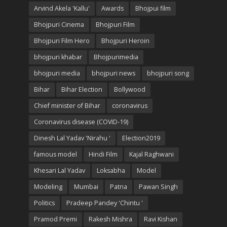
Arvind Akela 'Kallu'
Awards
Bhojpui film
Bhojpuri Cinema
Bhojpuri Film
Bhojpuri Film Hero
Bhojpuri Heroin
bhojpuri khabar
Bhojpurimedia
bhojpuri media
bhojpuri news
bhojpuri song
Bihar
Bihar Election
Bollywood
Chief minister of Bihar
coronavirus
Coronavirus disease (COVID-19)
Dinesh Lal Yadav 'Nirahu '
Election2019
famous model
Hindi Film
Kajal Raghwani
Khesari Lal Yadav
Loksabha
Model
Modeling
Mumbai
Patna
Pawan Singh
Politics
Pradeep Pandey 'Chintu '
Pramod Premi
Rakesh Mishra
Ravi Kishan