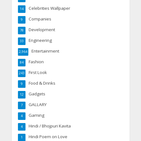
Celebrities Wallpaper
14
Companies
9
Development
78
Engineering
33
Entertainment
2,964
Fashion
84
First Look
243
Food & Drinks
9
Gadgets
12
GALLARY
7
Gaming
4
Hindi / Bhojpuri Kavita
4
Hindi Poem on Love
1