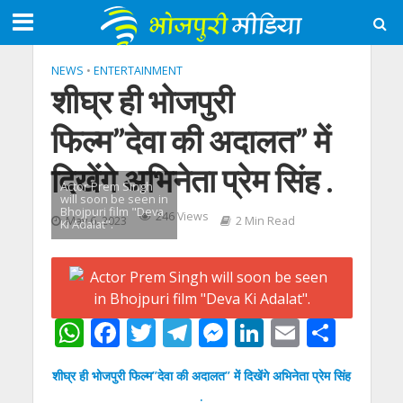
NEWS
•
ENTERTAINMENT
शीघ्र ही भोजपुरी
फिल्म”देवा की अदालत” में
दिखेंगे अभिनेता प्रेम सिंह .
Actor Prem Singh
will soon be seen in
Bhojpuri film "Deva
246 Views
May 6, 2023
2 Min Read
Ki Adalat".
W
F
T
T
M
Li
E
S
h
ac
w
el
e
n
m
h
शीघ्र ही भोजपुरी फिल्म”देवा की अदालत” में दिखेंगे अभिनेता प्रेम सिंह
at
e
itt
e
ss
k
ai
ar
.