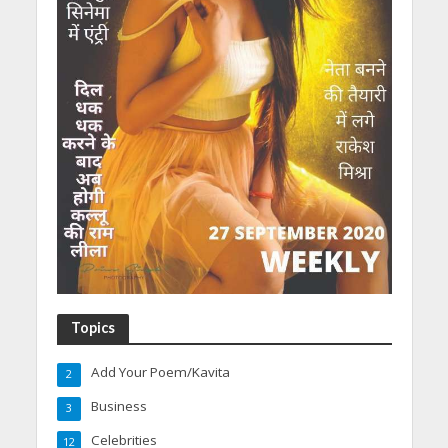
Topics
Add Your Poem/Kavita
2
Business
3
Celebrities
12