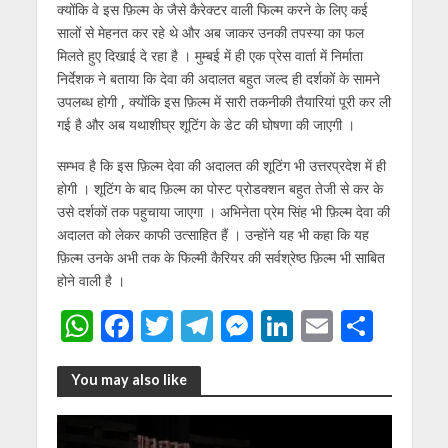
क्योंकि वे इस फ़िल्म के जैसे कैरेक्टर वाली फिल्म करने के लिए कई
सालों से मेहनत कर रहे थे और अब जाकर उनकी तपस्या का फल
मिलते हुए दिखाई दे रहा है । मुम्बई में ही एक प्रेस वार्ता में निर्माता
निर्देशक ने बताया कि देवा की अदालत बहुत जल्द ही दर्शकों के सामने
उपलब्ध होगी , क्योंकि इस फ़िल्म में सारी तकनीकी तैयारियां पूरी कर ली
गई है और अब यथाशीघ्र शूटिंग के डेट की घोषणा की जाएगी ।
सम्भव है कि इस फ़िल्म देवा की अदालत की शूटिंग भी उत्तरप्रदेश में ही
होगी । शूटिंग के बाद फ़िल्म का पोस्ट प्रोडक्शन बहुत तेजी से कर के
उसे दर्शकों तक पहुचाया जाएगा । अभिनेता प्रेम सिंह भी फ़िल्म देवा की
अदालत को लेकर काफी उत्साहित हैं । उन्होंने यह भी कहा कि यह
फ़िल्म उनके अभी तक के फिल्मी कैरियर की सर्वश्रेष्ठ फ़िल्म भी साबित
होने वाली है ।
W
F
T
T
M
Li
E
S
h
ac
w
el
e
n
m
h
at
e
itt
e
ss
k
ai
ar
You may also like
s
b
er
gr
e
e
l
e