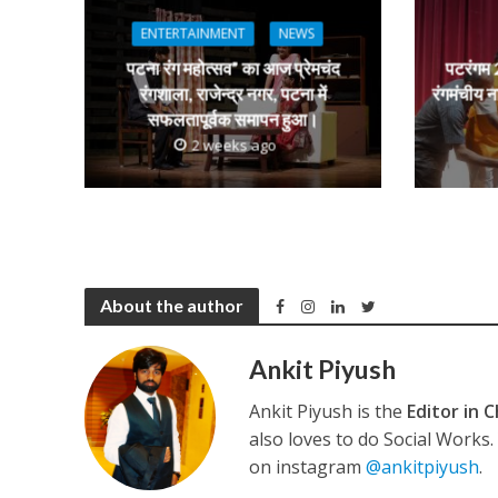
A
o
a
n
p
o
m
g
ENTERTAINMENT
NEWS
p
k
e
पटना रंग महोत्सव” का आज प्रेमचंद
पटरंगम 2
कुलदीप कुमार की “गौर
रंगशाला, राजेन्द्र नगर, पटना में
रंगमंचीय न
सफलतापूर्वक समापन हुआ।
2 weeks ago
About the author
‘शेल्टर होम’ के एक सीन 
Ankit Piyush
Ankit Piyush is the
Editor in C
also loves to do Social Works
on instagram
@ankitpiyush
.