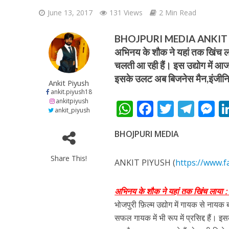
June 13, 2017
131 Views
2 Min Read
BHOJPURI MEDIA ANKIT P
अभिनय के शौक ने यहां तक खिंच लाय
चलती आ रही हैं। इस उद्योग में आज ज
इसके उलट अब बिजनेस मैन,इंजीन
शिवानी सिंह का नया बोल
Ankit Piyush
ankit.piyush18
ankitpiyush
W
F
T
T
ankit_piyush
h
ac
w
el
e
BHOJPURI MEDIA
at
e
itt
e
s
s
b
er
gr
e
Share This!
ANKIT PIYUSH (
https://www.f
A
o
a
n
p
o
m
g
अभिनय के शौक ने यहां तक खिंच लाया :
p
k
e
भोजपुरी फ़िल्म उद्योग में गायक से नायक 
वर्ल्डवाइड रिकॉर्ड्स भ
सफल गायक में भी रूप में प्रसिद्द हैं