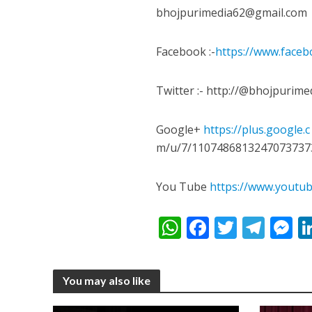
नेहा म्यूजिक वर्ल्ड पर
bhojpurimedia62@gmail.com
Facebook :-
https://www.face
Twitter :- http://@bhojpurime
Google+
https://plus.google.c
m/u/7/1107486813247073737
साजिद नाडियाडवाला के 
You Tube
https://www.yout
W
F
T
T
h
ac
w
el
e
at
e
itt
e
s
You may also like
s
b
er
gr
e