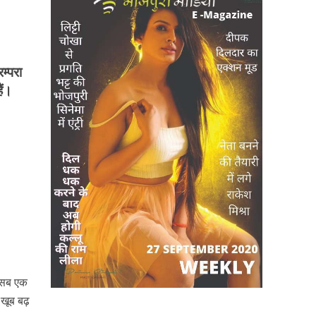
म्परा
ैं।
ो सब एक
 खूब बढ़