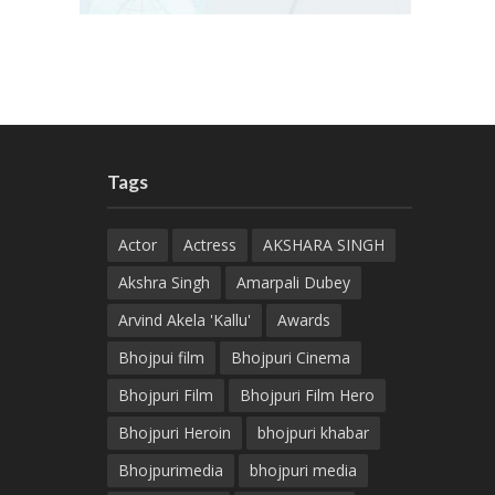
Tags
Actor
Actress
AKSHARA SINGH
Akshra Singh
Amarpali Dubey
Arvind Akela 'Kallu'
Awards
Bhojpui film
Bhojpuri Cinema
Bhojpuri Film
Bhojpuri Film Hero
Bhojpuri Heroin
bhojpuri khabar
Bhojpurimedia
bhojpuri media