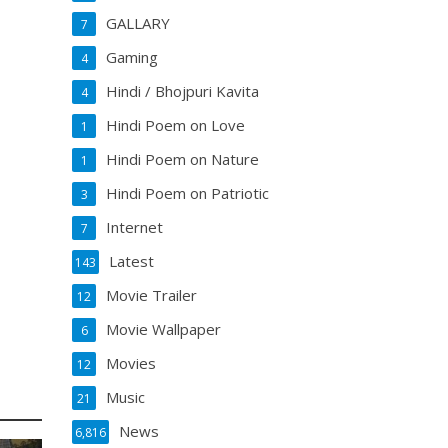
GALLARY
7
Gaming
4
Hindi / Bhojpuri Kavita
4
Hindi Poem on Love
1
Hindi Poem on Nature
1
Hindi Poem on Patriotic
3
Internet
7
Latest
143
Movie Trailer
12
Movie Wallpaper
6
Movies
12
Music
21
News
6,816