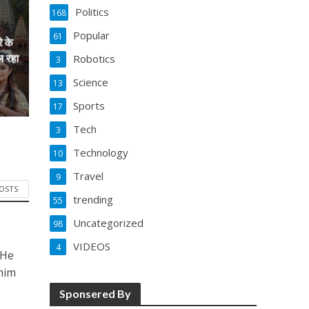
Politics
168
Popular
61
े के
ल रहा
Robotics
3
Science
13
Sports
17
Tech
3
Technology
10
Travel
9
POSTS
trending
55
Uncategorized
98
VIDEOS
4
 He
him
Sponsered By