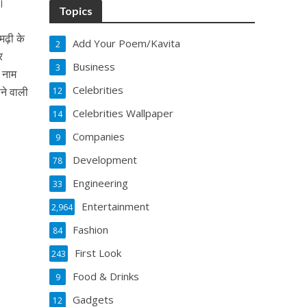
ं।
Topics
मढ़ी के
Add Your Poem/Kavita
2
र
Business
3
 नाम
Celebrities
ोने वाली
12
Celebrities Wallpaper
14
Companies
9
Development
78
Engineering
33
Entertainment
2,964
Fashion
84
First Look
243
Food & Drinks
9
Gadgets
12