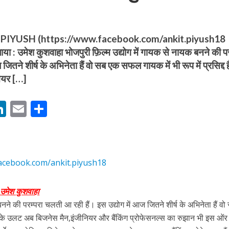
IYUSH (https://www.facebook.com/ankit.piyush18
ा : उमेश कुशवाहा भोजपुरी फ़िल्म उद्योग में गायक से नायक बनने की पर
ितने शीर्ष के अभिनेता हैं वो सब एक सफल गायक में भी रूप में प्रसिद्द ह
ियर […]
बम गीत तोहरे के मांगिला जानु हुआ रिलीज, दर्शकों का मिल रहा भरपूर प्यार
M
Li
E
S
n
m
h
s
k
ai
ar
e
l
e
acebook.com/ankit.piyush18
dI
n
 उमेश कुशवाहा
r
बनने की परम्परा चलती आ रही हैं। इस उद्योग में आज जितने शीर्ष के अभिनेता हैं व
ोजपुरी का नया धमाकेदार गाना जल्द, दुबई की खूबसूरत लोकेशन्स पर हो रही है शूटिंग
। इसके उलट अब बिजनेस मैन,इंजीनियर और बैंकिंग प्रोफेसनल्स का रुझान भी इस ओंर