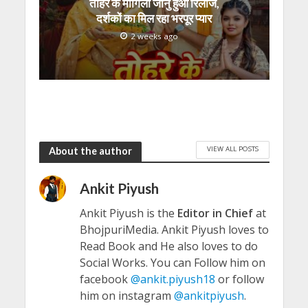
तोहरे के मांगिला जानु हुआ रिलीज,
दर्शकों का मिल रहा भरपूर प्यार
2 weeks ago
VIEW ALL POSTS
About the author
Ankit Piyush
Ankit Piyush is the
Editor in Chief
at
BhojpuriMedia. Ankit Piyush loves to
Read Book and He also loves to do
Social Works. You can Follow him on
facebook
@ankit.piyush18
or follow
him on instagram
@ankitpiyush
.