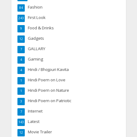
Fashion
84
First Look
243
Food & Drinks
9
Gadgets
12
GALLARY
7
Gaming
4
Hindi / Bhojpuri Kavita
4
Hindi Poem on Love
1
Hindi Poem on Nature
1
Hindi Poem on Patriotic
3
Internet
7
Latest
143
Movie Trailer
12