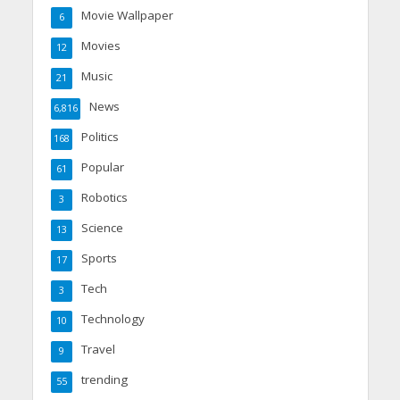
Movie Wallpaper
6
Movies
12
Music
21
News
6,816
Politics
168
Popular
61
Robotics
3
Science
13
Sports
17
Tech
3
Technology
10
Travel
9
trending
55