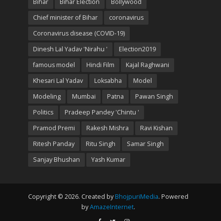
Bihar
Bihar Election
Bollywood
Chief minister of Bihar
coronavirus
Coronavirus disease (COVID-19)
Dinesh Lal Yadav 'Nirahu '
Election2019
famous model
Hindi Film
Kajal Raghwani
Khesari Lal Yadav
Loksabha
Model
Modeling
Mumbai
Patna
Pawan Singh
Politics
Pradeep Pandey 'Chintu '
Pramod Premi
Rakesh Mishra
Ravi Kishan
Ritesh Panday
Ritu Singh
Samar Singh
Sanjay Bhushan
Yash Kumar
Copyright © 2026. Created by
BhojpuriMedia
. Powered
by
AmazeInternet
.