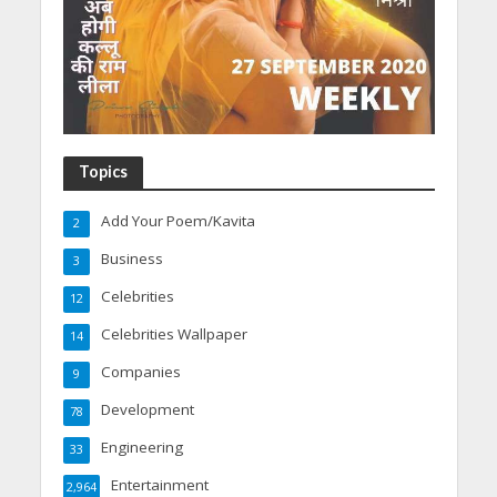
Topics
Add Your Poem/Kavita
2
Business
3
Celebrities
12
Celebrities Wallpaper
14
Companies
9
Development
78
Engineering
33
Entertainment
2,964