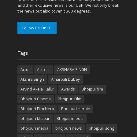
and their exclusive news is our USP. We not only break
the news but also cover it 360 degrees.
Follow Us On FB
Tags
Actor
Actress
AKSHARA SINGH
Akshra Singh
Amarpali Dubey
Arvind Akela 'Kallu'
Awards
Bhojpui film
Bhojpuri Cinema
Bhojpuri Film
Bhojpuri Film Hero
Bhojpuri Heroin
bhojpuri khabar
Bhojpurimedia
bhojpuri media
bhojpuri news
bhojpuri song