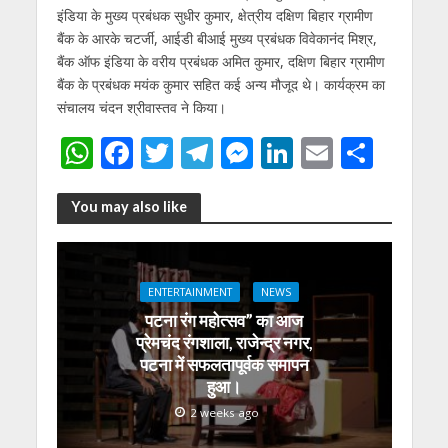
इंडिया के मुख्य प्रबंधक सुधीर कुमार, क्षेत्रीय दक्षिण बिहार ग्रामीण
बैंक के आरके चटर्जी, आईडी बीआई मुख्य प्रबंधक विवेकानंद मिश्र,
बैंक ऑफ इंडिया के वरीय प्रबंधक अमित कुमार, दक्षिण बिहार ग्रामीण
बैंक के प्रबंधक मयंक कुमार सहित कई अन्य मौजूद थे। कार्यक्रम का
संचालय चंदन श्रीवास्तव ने किया।
W
F
T
T
M
Li
E
S
h
ac
w
el
e
n
m
h
at
e
itt
e
ss
k
ai
ar
You may also like
s
b
er
gr
e
e
l
e
A
o
a
n
dI
ENTERTAINMENT
NEWS
p
o
m
g
n
पटना रंग महोत्सव” का आज
p
k
er
प्रेमचंद रंगशाला, राजेन्द्र नगर,
पटना में सफलतापूर्वक समापन
हुआ।
2 weeks ago