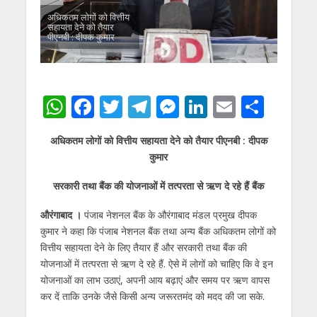
अधिकतम लोगों को वित्तीय
सहायता देने को तैयार
पीएनबी : दीपक कुमार
W
F
T
T
M
Li
E
S
h
ac
w
el
e
n
m
h
अधिकतम लोगों को वित्तीय सहायता देने को तैयार पीएनबी : दीपक
at
e
itt
e
ss
k
ai
ar
कुमार
s
b
er
gr
e
e
l
e
सरकारी तथा बैंक की योजनाओं में तत्परता से ऋण दे रहे हैं बैंक
A
o
a
n
dI
p
o
m
g
n
औरंगाबाद ।
पंजाब नेशनल बैंक के औरंगाबाद मंडल प्रमुख दीपक
कुमार ने कहा कि पंजाब नेशनल बैंक तथा अन्य बैंक अधिकतम लोगों को
p
k
er
वित्तीय सहायता देने के लिए तैयार हैं और सरकारी तथा बैंक की
योजनाओं में तत्परता से ऋण दे रहे हैं. ऐसे में लोगों को चाहिए कि वे इन
योजनाओं का लाभ उठाएं, अपनी आय बढ़ाएं और समय पर ऋण वापस
कर दें ताकि उनके जैसे किसी अन्य जरूरतमंद को मदद की जा सके.