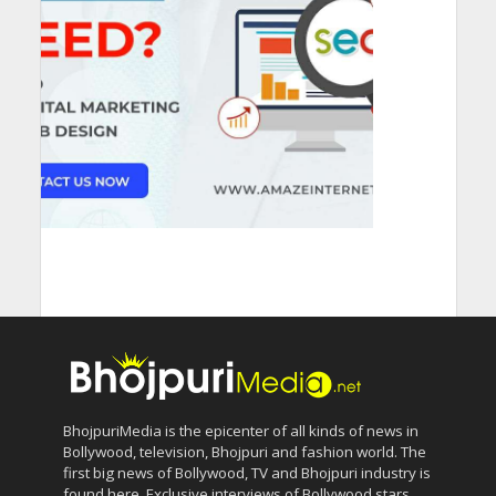
BhojpuriMedia is the epicenter of all kinds of news in
Bollywood, television, Bhojpuri and fashion world. The
first big news of Bollywood, TV and Bhojpuri industry is
found here. Exclusive interviews of Bollywood stars