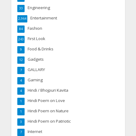
Engineering
33
Entertainment
2,964
Fashion
84
First Look
243
Food & Drinks
9
Gadgets
12
GALLARY
7
Gaming
4
Hindi / Bhojpuri Kavita
4
Hindi Poem on Love
1
Hindi Poem on Nature
1
Hindi Poem on Patriotic
3
Internet
7