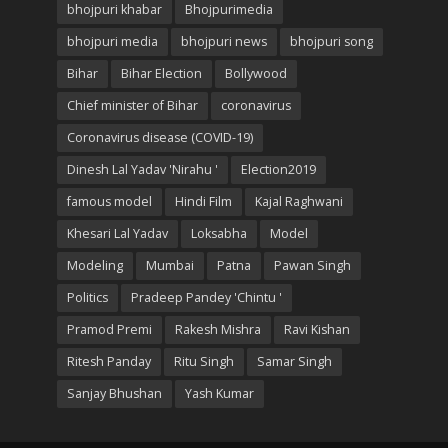
bhojpuri khabar
Bhojpurimedia
bhojpuri media
bhojpuri news
bhojpuri song
Bihar
Bihar Election
Bollywood
Chief minister of Bihar
coronavirus
Coronavirus disease (COVID-19)
Dinesh Lal Yadav 'Nirahu '
Election2019
famous model
Hindi Film
Kajal Raghwani
Khesari Lal Yadav
Loksabha
Model
Modeling
Mumbai
Patna
Pawan Singh
Politics
Pradeep Pandey 'Chintu '
Pramod Premi
Rakesh Mishra
Ravi Kishan
Ritesh Panday
Ritu Singh
Samar Singh
Sanjay Bhushan
Yash Kumar