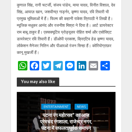
कुणाल सिंह, रानी चटर्जी, संजय पांडेय, माया यादव, विनीत विशाल, देव
सिंह, आयाज़ खान, जशवीन्द्र गार्ड्नर, कृष्णा यादव, रवि तिवारी भी
प्रमुख भूमिकाओं में हैं। फिल्म की कहानी राकेश त्रिपाठी ने लिखी है।
म्यूजिक मधुकर आनंद और रजनीश मिश्रा ने दिया है। आर्ट डायरेक्टर
राम बाबू ठाकुर हैं। एक्सक्यूटिव प्रोड्यूसर रोहित शर्मा और एसोसिएट
डायरेक्टर रवि तिवारी हैं। डीओपी प्रकाश, क्रिएटिव हेड कृष्णा यादव,
लोकेशन मैनेजर नितिन और पीआरओ रंजन सिन्हा हैं। कोरियोग्राफ़र
कानू मुखर्जी हैं।
W
F
T
T
M
Li
E
S
h
ac
w
el
e
n
m
h
at
e
itt
e
ss
k
ai
ar
You may also like
s
b
er
gr
e
e
l
e
A
o
a
n
dI
ENTERTAINMENT
NEWS
p
o
m
g
n
पटना रंग महोत्सव” का आज
p
k
er
प्रेमचंद रंगशाला, राजेन्द्र नगर,
पटना में सफलतापूर्वक समापन