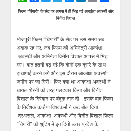
h
ac
w
el
e
n
m
h
फिल्म “चिंगारी” के सेट पर आपस में ही भिड़ गई आकांक्षा अवस्थी और
at
e
itt
e
ss
k
ai
ar
विनीत विशाल
s
b
er
gr
e
e
l
e
A
o
a
n
dI
भोजपुरी फिल्म “चिंगारी” के सेट पर उस समय सब
p
o
m
g
n
अवाक रह गए, जब फिल्म की अभिनेत्री आकांक्षा
p
k
er
अवस्थी और अभिनेता विनीत विशाल आपस में भिड़
गए। बात इतनी बढ़ गई कि दोनों एक दूसरे के साथ
हाथापाई करने लगे और इस दौरान आकांक्षा अवस्थी
जमीन पर जा गिरीं। फिर क्या था आकांक्षा अवस्थी ने
घायल शेरनी की तरह पलटवार किया और विनीत
विशाल के गिरेबान पर बंदूक तान दी। इसके बाद फिल्म
के निर्देशक कन्हैया विश्वकर्मा ने कट बोल दिया।
दरअसल, आकांक्षा अवस्थी और विनीत विशाल फिल्म
“चिंगारी” की शूटिंग में इन दिनों उत्तर प्रदेश के