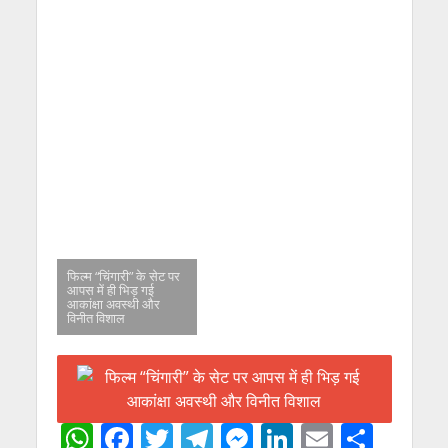
फिल्म “चिंगारी” के सेट पर
आपस में ही भिड़ गई
आकांक्षा अवस्थी और
विनीत विशाल
W
F
T
T
M
Li
E
S