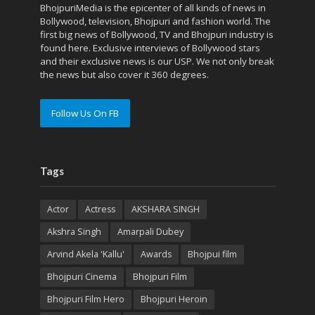
BhojpuriMedia is the epicenter of all kinds of news in
Bollywood, television, Bhojpuri and fashion world. The
first big news of Bollywood, TV and Bhojpuri industry is
found here. Exclusive interviews of Bollywood stars
and their exclusive news is our USP. We not only break
the news but also cover it 360 degrees.
Follow Us On FB
Tags
Actor
Actress
AKSHARA SINGH
Akshra Singh
Amarpali Dubey
Arvind Akela 'Kallu'
Awards
Bhojpui film
Bhojpuri Cinema
Bhojpuri Film
Bhojpuri Film Hero
Bhojpuri Heroin