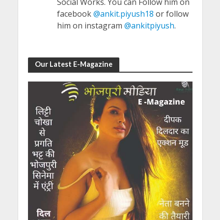
Social Works. You can Follow him on
facebook
@ankit.piyush18
or follow
him on instagram
@ankitpiyush
.
Our Latest E-Magazine