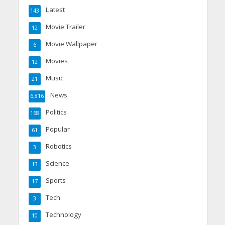
Latest
143
Movie Trailer
12
Movie Wallpaper
6
Movies
12
Music
21
News
6,816
Politics
168
Popular
61
Robotics
3
Science
13
Sports
17
Tech
3
Technology
10