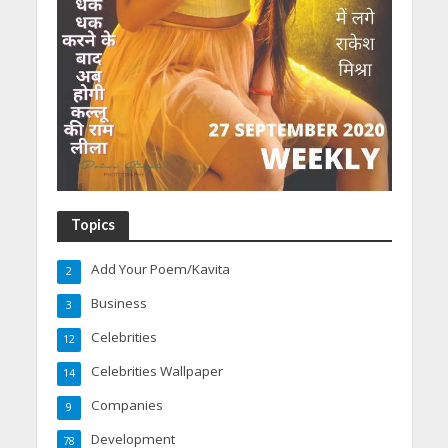
Topics
Add Your Poem/Kavita
2
Business
3
Celebrities
12
Celebrities Wallpaper
14
Companies
9
Development
78