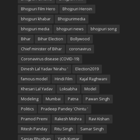
Bhojpuri Film Hero
Bhojpuri Heroin
bhojpuri khabar
Bhojpurimedia
bhojpuri media
bhojpuri news
bhojpuri song
Bihar
Bihar Election
Bollywood
Chief minister of Bihar
coronavirus
Coronavirus disease (COVID-19)
Dinesh Lal Yadav 'Nirahu '
Election2019
famous model
Hindi Film
Kajal Raghwani
Khesari Lal Yadav
Loksabha
Model
Modeling
Mumbai
Patna
Pawan Singh
Politics
Pradeep Pandey 'Chintu '
Pramod Premi
Rakesh Mishra
Ravi Kishan
Ritesh Panday
Ritu Singh
Samar Singh
Sanjay Bhushan
Yash Kumar