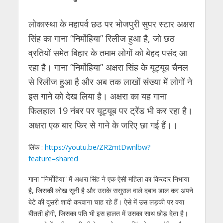
at
e
itt
e
ss
k
ai
ar
s
b
er
gr
e
e
l
e
लोकास्था के महापर्व छठ पर भोजपुरी सुपर स्टार अक्षरा
A
o
a
n
dI
सिंह का गाना “निर्मोहिया” रिलीज हुआ है, जो छठ
p
o
m
g
n
व्रतियों समेत बिहार के तमाम लोगों को बेहद पसंद आ
p
k
er
रहा है। गाना “निर्मोहिया” अक्षरा सिंह के यूट्यूब चैनल
से रिलीज हुआ है और अब तक लाखों संख्या में लोगों ने
इस गाने को देख लिया है। अक्षरा का यह गाना
फिलहाल 19 नंबर पर यूट्यूब पर ट्रेंड भी कर रहा है।
अक्षरा एक बार फिर से गाने के जरिए छा गई हैं।।
लिंक :
https://youtu.be/ZR2mtDwnlbw?
feature=shared
गाना “निर्मोहिया” में अक्षरा सिंह ने एक ऐसी महिला का किरदार निभाया
है, जिसकी कोख सूनी है और उसके ससुराल वाले दबाव डाल कर अपने
बेटे की दूसरी शादी करवाना चाह रहे हैं। ऐसे में उस लड़की पर क्या
बीतती होगी, जिसका पति भी इस हालत में उसका साथ छोड़ देता है।