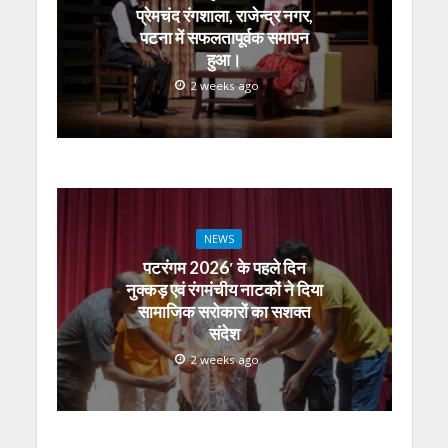
p
k
er
प्रेमचंद रंगशाला, राजेन्द्र नगर,
पटना में सफलतापूर्वक समापन
हुआ।
2 weeks ago
NEWS
पटरंगम 2026′ के पहले दिन
नुक्कड़ एवं रंगमंचीय नाटकों ने दिया
सामाजिक सरोकारों का सशक्त
संदेश
2 weeks ago