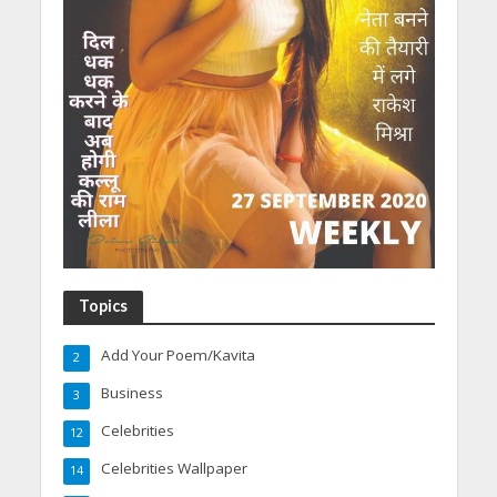
Topics
Add Your Poem/Kavita
2
Business
3
Celebrities
12
Celebrities Wallpaper
14