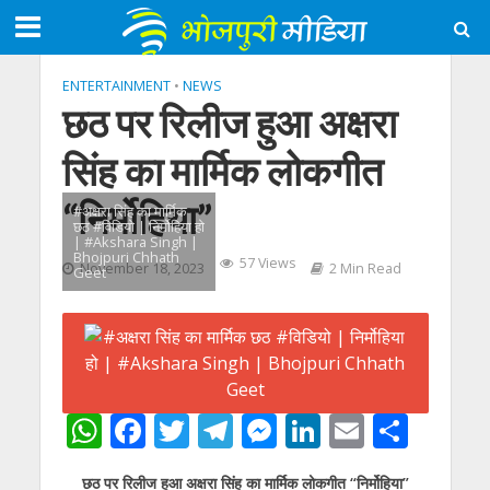
ENTERTAINMENT
•
NEWS
छठ पर रिलीज हुआ अक्षरा
सिंह का मार्मिक लोकगीत
“निर्मोहिया”
#अक्षरा सिंह का मार्मिक
छठ #विडियो | निर्मोहिया हो
| #Akshara Singh |
Bhojpuri Chhath
57 Views
November 18, 2023
2 Min Read
Geet
W
F
T
T
M
Li
E
S
h
ac
w
el
e
n
m
h
छठ पर रिलीज हुआ अक्षरा सिंह का मार्मिक लोकगीत “निर्मोहिया”