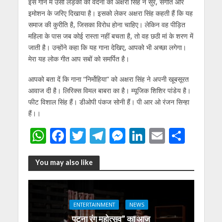
इस गाने में उसी लड़की की वेदना को अक्षरा सिंह ने सुर, संगीत और
इमोशन के जरिए दिखाया है। इसको लेकर अक्षरा सिंह कहती हैं कि यह
समाज की कुरीति है, जिसका विरोध होना चाहिए। लेकिन वह पीड़ित
महिला के पास जब कोई रास्ता नहीं बचता है, तो वह छठी मां के शरण में
जाती है। उन्होंने कहा कि यह गाना देखिए, आपको भी अच्छा लगेगा।
मेरा यह लोक गीत आप सबों को समर्पित है।
आपको बता दें कि गाना “निर्मोहिया” को अक्षरा सिंह ने अपनी खूबसूरत
आवाज दी है। लिरिक्स विमल बाबरा का है। म्यूजिक शिशिर पांडेय है।
फीट विशाल सिंह हैं। डीओपी पंकज सोनी हैं। पी आर ओ रंजन सिन्हा
हैं।।
W
F
T
T
M
Li
E
S
h
ac
w
el
e
n
m
h
at
e
itt
e
ss
k
ai
ar
You may also like
s
b
er
gr
e
e
l
e
A
o
a
n
dI
ENTERTAINMENT
NEWS
p
o
m
g
n
पटना रंग महोत्सव” का आज