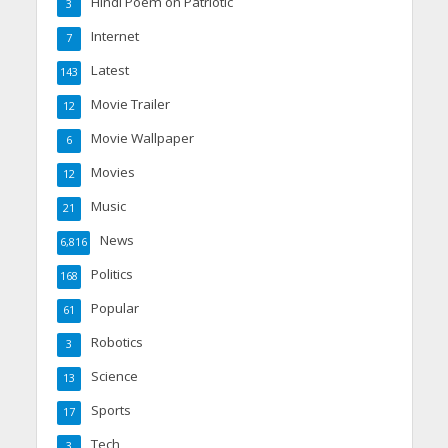
Hindi Poem on Patriotic
3
Internet
7
Latest
143
Movie Trailer
12
Movie Wallpaper
6
Movies
12
Music
21
News
6,816
Politics
168
Popular
61
Robotics
3
Science
13
Sports
17
Tech
3