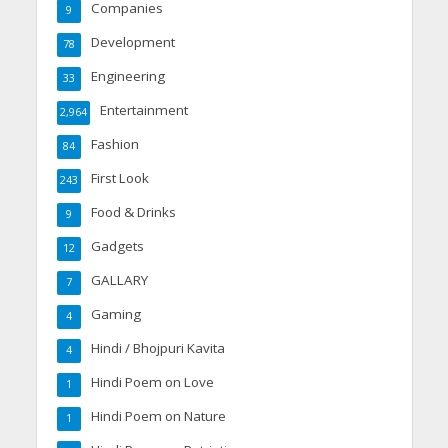
Companies
9
Development
78
Engineering
33
Entertainment
2,964
Fashion
84
First Look
243
Food & Drinks
9
Gadgets
12
GALLARY
7
Gaming
4
Hindi / Bhojpuri Kavita
4
Hindi Poem on Love
1
Hindi Poem on Nature
1