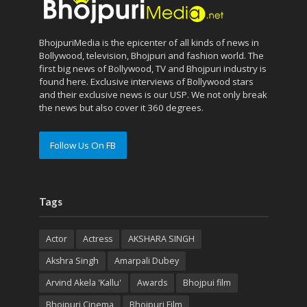
BhojpuriMedia is the epicenter of all kinds of news in
Bollywood, television, Bhojpuri and fashion world. The
first big news of Bollywood, TV and Bhojpuri industry is
found here. Exclusive interviews of Bollywood stars
and their exclusive news is our USP. We not only break
the news but also cover it 360 degrees.
Follow Us On FB
Tags
Actor
Actress
AKSHARA SINGH
Akshra Singh
Amarpali Dubey
Arvind Akela 'Kallu'
Awards
Bhojpui film
Bhojpuri Cinema
Bhojpuri Film