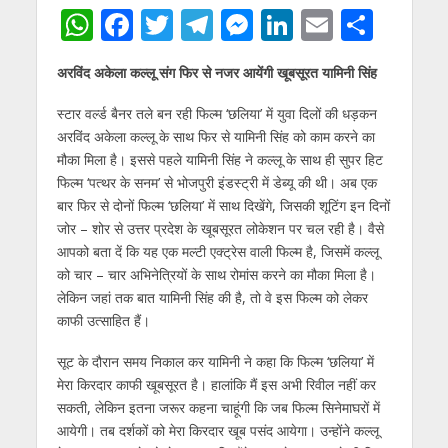
W
F
T
T
M
Li
E
S
h
ac
w
el
e
n
m
h
अरविंद अकेला कल्‍लू संग फिर से नजर आयेंगी खूबसूरत यामिनी सिंह
at
e
itt
e
ss
k
ai
ar
s
b
er
gr
e
e
l
e
स्‍टार वर्ल्‍ड बैनर तले बन रही फिल्‍म ‘छलिया’ में युवा दिलों की धड़कन
अरविंद अकेला कल्लू के साथ फिर से यामिनी सिंह को काम करने का
A
o
a
n
dI
मौका मिला है। इससे पहले यामिनी सिंह ने कल्‍लू के साथ ही सुपर हिट
p
o
m
g
n
फिल्‍म ‘पत्‍थर के सनम’ से भोजपुरी इंडस्‍ट्री में डेब्‍यू की थी। अब एक
p
k
er
बार फिर से दोनों फिल्‍म ‘छलिया’ में साथ दिखेंगे, जिसकी शूटिंग इन दिनों
जोर – शोर से उत्तर प्रदेश के खूबसूरत लोकेशन पर चल रही है। वैसे
आपको बता दें कि यह एक मल्‍टी एक्‍ट्रेस वाली फिल्‍म है, जिसमें कल्‍लू
को चार – चार अभिनेत्रियों के साथ रोमांस करने का मौका मिला है।
लेकिन जहां तक बात यामिनी सिंह की है, तो वे इस फिल्‍म को लेकर
काफी उत्‍साहित हैं।
सूट के दौरान समय निकाल कर यामिनी ने कहा कि फिल्‍म ‘छलिया’ में
मेरा किरदार काफी खूबसूरत है। हालांकि मैं इस अभी रिवील नहीं कर
सकती, लेकिन इतना जरूर कहना चाहूंगी कि जब फिल्‍म सिनेमाघरों में
आयेगी। तब दर्शकों को मेरा किरदार खूब पसंद आयेगा। उन्‍होंने कल्‍लू