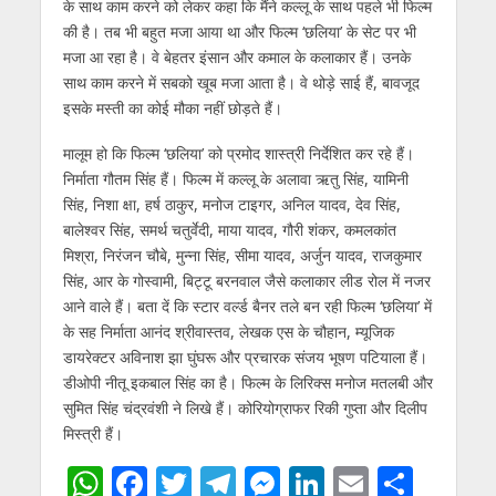
के साथ काम करने को लेकर कहा कि मैंने कल्‍लू के साथ पहले भी फिल्‍म
की है। तब भी बहुत मजा आया था और फिल्‍म ‘छलिया’ के सेट पर भी
मजा आ रहा है। वे बेहतर इंसान और कमाल के कलाकार हैं। उनके
साथ काम करने में सबको खूब मजा आता है। वे थोड़े साई हैं, बावजूद
इसके मस्‍ती का कोई मौका नहीं छोड़ते हैं।
मालूम हो कि फिल्‍म ‘छलिया’ को प्रमोद शास्त्री निर्देशित कर रहे हैं।
निर्माता गौतम सिंह हैं। फिल्‍म में कल्‍लू के अलावा ऋतु सिंह, यामिनी
सिंह, निशा क्षा, हर्ष ठाकुर, मनोज टाइगर, अनिल यादव, देव सिंह,
बालेश्‍वर सिंह, समर्थ चतुर्वेदी, माया यादव, गौरी शंकर, कमलकांत
मिश्रा, निरंजन चौबे, मुन्ना सिंह, सीमा यादव, अर्जुन यादव, राजकुमार
सिंह, आर के गोस्वामी, बिट्टू बरनवाल जैसे कलाकार लीड रोल में नजर
आने वाले हैं। बता दें कि स्‍टार वर्ल्‍ड बैनर तले बन रही फिल्‍म ‘छलिया’ में
के सह निर्माता आनंद श्रीवास्तव, लेखक एस के चौहान, म्‍यूजिक
डायरेक्‍टर अविनाश झा घुंघरू और प्रचारक संजय भूषण पटियाला हैं।
डीओपी नीतू इकबाल सिंह का है। फिल्‍म के लिरिक्‍स मनोज मतलबी और
सुमित सिंह चंद्रवंशी ने लिखे हैं। कोरियोग्राफर रिकी गुप्‍ता और दिलीप
मिस्‍त्री हैं।
W
F
T
T
M
Li
E
S