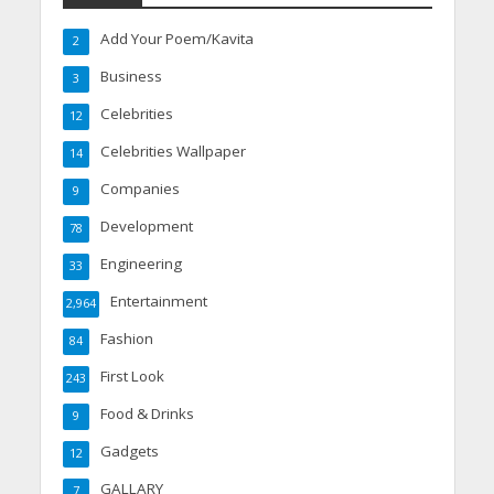
Add Your Poem/Kavita
2
Business
3
Celebrities
12
Celebrities Wallpaper
14
Companies
9
Development
78
Engineering
33
Entertainment
2,964
Fashion
84
First Look
243
Food & Drinks
9
Gadgets
12
GALLARY
7