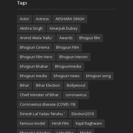
Tags
Actor
Actress
AKSHARA SINGH
Akshra Singh
Amarpali Dubey
Arvind Akela 'Kallu'
Awards
Bhojpui film
Bhojpuri Cinema
Bhojpuri Film
Bhojpuri Film Hero
Bhojpuri Heroin
bhojpuri khabar
Bhojpurimedia
bhojpuri media
bhojpuri news
bhojpuri song
Bihar
Bihar Election
Bollywood
Chief minister of Bihar
coronavirus
Coronavirus disease (COVID-19)
Dinesh Lal Yadav 'Nirahu '
Election2019
famous model
Hindi Film
Kajal Raghwani
Khesari Lal Yadav
Loksabha
Model