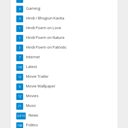
Gaming
4
Hindi / Bhojpuri Kavita
4
Hindi Poem on Love
1
Hindi Poem on Nature
1
Hindi Poem on Patriotic
3
Internet
7
Latest
143
Movie Trailer
12
Movie Wallpaper
6
Movies
12
Music
21
News
6,816
Politics
168