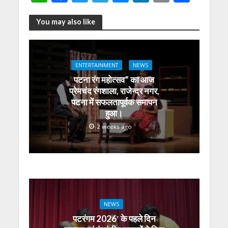
h
ac
w
el
e
n
m
h
at
e
itt
e
ss
k
ai
ar
You may also like
s
b
er
gr
e
e
l
e
A
o
a
n
dI
ENTERTAINMENT
NEWS
p
o
m
g
n
पटना रंग महोत्सव” का आज
p
k
er
प्रेमचंद रंगशाला, राजेन्द्र नगर,
पटना में सफलतापूर्वक समापन
हुआ।
2 weeks ago
NEWS
पटरंगम 2026′ के पहले दिन