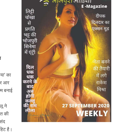
का
िया’ का
मार आर
ल्म बनाई
ू ने
ात की
संद
हिट है।