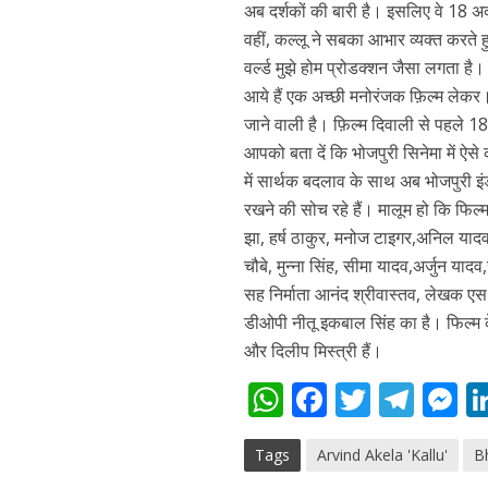
अब दर्शकों की बारी है। इसलिए वे 18 अक्
वहीं, कल्लू ने सबका आभार व्यक्त करते हुए
वर्ल्‍ड मुझे होम प्रोडक्शन जैसा लगता
आये हैं एक अच्छी मनोरंजक फ़िल्म लेकर। 
जाने वाली है। फ़िल्म दिवाली से पहले 1
आपको बता दें कि भोजपुरी सिनेमा में ऐसे
में सार्थक बदलाव के साथ अब भोजपुरी इं
रखने की सोच रहे हैं। मालूम हो कि फिल्‍
पवन सिंह का बॉलीवुड म
झा, हर्ष ठाकुर, मनोज टाइगर,अनिल यादव, 
चौबे, मुन्ना सिंह, सीमा यादव,अर्जुन याद
सह निर्माता आनंद श्रीवास्तव, लेखक एस
डीओपी नीतू इकबाल सिंह का है। फिल्‍म के
और दिलीप मिस्‍त्री हैं।
W
F
T
T
h
ac
w
el
e
Tags
Arvind Akela 'Kallu'
B
at
e
itt
e
s