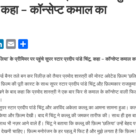
टू, कहा – कॉन्सेप्ट कमाल का
M
Li
E
S
बम गीत तोहरे के मांगिला जानु हुआ रिलीज, दर्शकों का मिल रहा भरपूर प्यार
n
m
h
या’ के प्रीमियर पर पहुंचे सुपर स्टार प्रदीप पांडे चिंटू, कहा – कॉन्सेप्ट कमाल 
s
k
ai
ar
e
l
e
्‍ड बैनर तले बन कर रिलीज़ को तैयार प्रमोद शास्त्री की मोस्ट अवेटेड फ़िल्म ‘छल
dI
ान फ़िल्म की पूरी कास्ट के साथ सुपर स्टार प्रदीप पांडे चिंटू औऱ फ़िल्मकार राजकु
n
देखने के बाद कहा कि प्रमोद शास्त्री ने एक बार फिर से कमाल के कॉन्सेप्ट वाली फि
r
ी।
ो सुपर स्टार प्रदीप पांडे चिंटू और अरविंद अकेला कल्लू का आमना सामना हुआ। कल्ल
 किया और फ़िल्म देखी। बाद में चिंटू ने कल्लू की जमकर तारीफ की। साथ ही इस ब
ाथ भी नज़र आने वाले हैं। चिंटू ने बताया कि कल्लू की फ़िल्म ‘छलिया’ उन्हें बेहद प
ोजपुरी का नया धमाकेदार गाना जल्द, दुबई की खूबसूरत लोकेशन्स पर हो रही है शूटिंग
खनी चाहिए। फ़िल्म मनोरंजन के हर पहलू में फिट है और मुझे लगता है कि फ़िल्म 