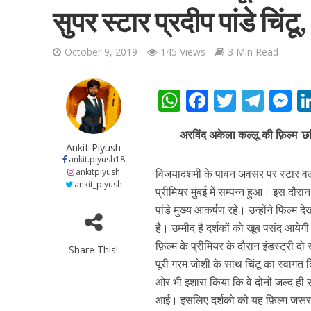
सुपर स्टार प्रदीप पांडे चिं
October 9, 2019
145 Views
3 Min Read
W
F
T
T
शिवानी सिंह का नया बोल
h
ac
w
el
e
अरविंद अकेला कल्लू की फ़िल्म ‘छलि
at
e
itt
e
s
Ankit Piyush
s
b
er
gr
e
ankit.piyush18
ankitpiyush
विजयादशमी के पावन अवसर पर स्‍टार वर्ल
A
o
a
n
ankit_piyush
प्रीमियर मुंबई में सम्पन्न हुआ। इस दौर
p
o
m
g
पांडे मुख्य आकर्षण रहे। उन्होंने फिल्म 
p
k
e
है। उम्मीद है दर्शकों को खूब पसंद आयेग
फ़िल्म के प्रीमियर के दौरान इंडस्ट्री द
Share This!
पूरी गरम जोशी के साथ चिंटू का स्वागत
ओर भी इशारा किया कि वे दोनों जल्द ही स
वर्ल्डवाइड रिकॉर्ड्स भ
आई। इसलिए दर्शको को यह फ़िल्म जरूर दे