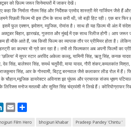
टूबर को फ़िल्म जरूर सिनेमाघरों में जाकर देखें।
 कहा कि निर्माता गौतम सिंह और निर्देशक प्रमोद शास्त्री मेरे गार्जियन जैसे हैं और 
 है। हमने पिछली फिल्म भी इस टीम के साथ करी थी, जो बड़ी हिट रही। एक बार फिर
इसमें फुल एक्शन, इमोशन, म्युजिक, रोमांस है। साथ ही यह फ़िल्म भी अंत में संदे
8 अक्टूबर बिहार, झारखंड, गुजरात और मुंबई में एक साथ रिलीज होगी। आप जरूर 
 कम ही मौके आते हैं, जब किसी फिल्म का व्यापाक तौर पर प्रीमियर होता है। लेकिन
डस्ट्री का कल्चर भी ग्रो कर रहा है। तभी तो फिल्मकार अब अपनी फिल्मों का प्र
म ‘छलिया’ में सुपर स्‍टार अरविंद अकेला कल्‍लू, यामिनी सिंह, ऋतु सिंह, कनक यादव
ें महाधमाका, ‘सिर्फ आपके’ की शूटिंग लखनऊ और भोपाल में हुई पूरी”
देव सिंह, बालेश्‍वर सिंह, समर्थ चतुर्वेदी, माया यादव, गौरी शंकर,कमलकांत मिश्रा
व,राजकुमार सिंह, आर के गोस्वामी, बिट्टू बरनवाल जैसे कलाकार लीड रोल में हैं। फि
 के चौहान,म्‍यूजिक डायरेक्‍टर अविनाश झा घुंघरू और प्रचारक संजय भूषण पटियाल
 लिरिक्‍स मनोज मतलबी और सुमित सिंह चंद्रवंशी ने लिखे हैं। कोरियोग्राफर रिकी 
M
Li
E
S
n
m
h
hojpuri Film Hero
bhojpuri khabar
Pradeep Pandey 'Chintu '
s
k
ai
ar