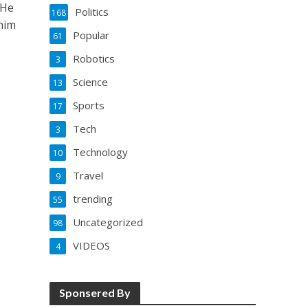
 He
Politics
168
him
Popular
61
Robotics
3
Science
13
Sports
17
Tech
3
Technology
10
Travel
9
trending
55
Uncategorized
98
VIDEOS
4
Sponsered By