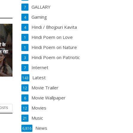
GALLARY
7
Gaming
4
Hindi / Bhojpuri Kavita
4
Hindi Poem on Love
1
े के
Hindi Poem on Nature
1
ल रहा
Hindi Poem on Patriotic
3
Internet
7
Latest
143
Movie Trailer
12
Movie Wallpaper
6
Movies
POSTS
12
Music
21
News
6,816