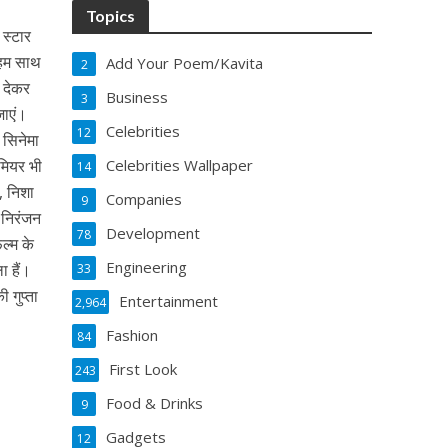
Topics
स्‍टार
 हम साथ
Add Your Poem/Kavita
2
श देकर
Business
3
जाएं।
Celebrities
12
 सिनेमा
ीमियर भी
Celebrities Wallpaper
14
, निशा
Companies
9
, निरंजन
Development
78
ल्‍म के
Engineering
ा हैं।
33
गुप्‍ता
Entertainment
2,964
Fashion
84
First Look
243
Food & Drinks
9
Gadgets
12