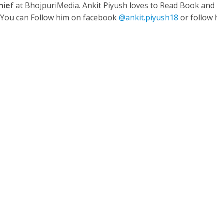
hief
at BhojpuriMedia. Ankit Piyush loves to Read Book and
. You can Follow him on facebook
@ankit.piyush18
or follow 
ी शंकर की प्रेम कहानी” ने मचाया धमाल
ने तोड़ दिया दिव्या त्यागी का सब्र, कैमरा बंद होने के बाद भी नहीं थमे आंसू