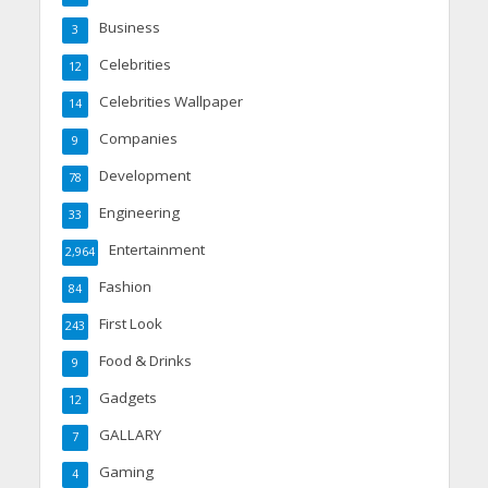
Business
3
Celebrities
12
Celebrities Wallpaper
14
Companies
9
Development
78
Engineering
33
Entertainment
2,964
Fashion
84
First Look
243
Food & Drinks
9
Gadgets
12
GALLARY
7
Gaming
4