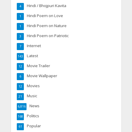
Hindi / Bhojpuri Kavita
4
Hindi Poem on Love
1
Hindi Poem on Nature
1
Hindi Poem on Patriotic
3
Internet
7
Latest
143
Movie Trailer
12
Movie Wallpaper
6
Movies
12
Music
21
News
6,816
Politics
168
Popular
61