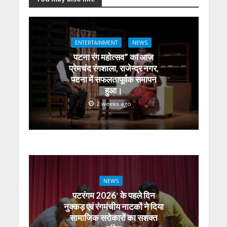
at
e
itt
e
ss
k
ai
ar
s
b
er
gr
e
e
l
e
A
o
a
n
dI
ENTERTAINMENT
NEWS
p
o
m
g
n
पटना रंग महोत्सव” का आज
p
k
er
प्रेमचंद रंगशाला, राजेन्द्र नगर,
पटना में सफलतापूर्वक समापन
हुआ।
2 weeks ago
NEWS
पटरंगम 2026′ के पहले दिन
नुक्कड़ एवं रंगमंचीय नाटकों ने दिया
सामाजिक सरोकारों का सशक्त