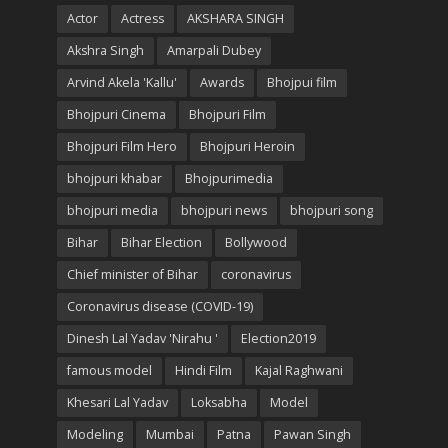
Actor
Actress
AKSHARA SINGH
Akshra Singh
Amarpali Dubey
Arvind Akela 'Kallu'
Awards
Bhojpui film
Bhojpuri Cinema
Bhojpuri Film
Bhojpuri Film Hero
Bhojpuri Heroin
bhojpuri khabar
Bhojpurimedia
bhojpuri media
bhojpuri news
bhojpuri song
Bihar
Bihar Election
Bollywood
Chief minister of Bihar
coronavirus
Coronavirus disease (COVID-19)
Dinesh Lal Yadav 'Nirahu '
Election2019
famous model
Hindi Film
Kajal Raghwani
Khesari Lal Yadav
Loksabha
Model
Modeling
Mumbai
Patna
Pawan Singh