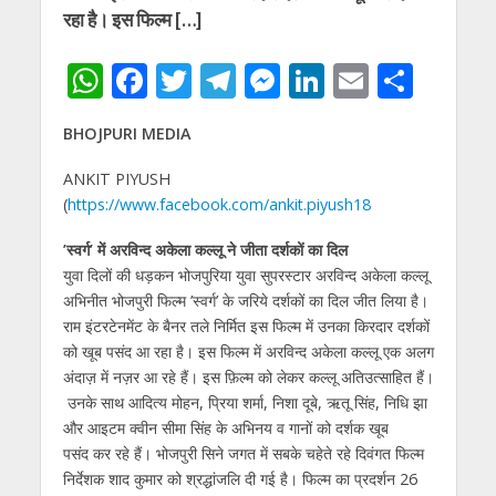
रहा है। इस फिल्म […]
W
F
T
T
M
Li
E
S
h
ac
w
el
e
n
m
h
BHOJPURI MEDIA
at
e
itt
e
ss
k
ai
ar
s
b
er
gr
e
e
l
e
ANKIT PIYUSH
(
https://www.facebook.com/ankit.piyush18
A
o
a
n
dI
p
o
m
g
n
’स्वर्ग’ में अरविन्द अकेला कल्लू ने जीता दर्शकों का दिल
युवा दिलों की धड़कन भोजपुरिया युवा सुपरस्टार अरविन्द अकेला कल्लू
p
k
er
अभिनीत भोजपुरी फिल्म ’स्वर्ग’ के जरिये दर्शकों का दिल जीत लिया है।
राम इंटरटेनमेंट के बैनर तले निर्मित इस फिल्म में उनका किरदार दर्शकों
को खूब पसंद आ रहा है। इस फिल्म में अरविन्द अकेला कल्लू एक अलग
अंदाज़ में नज़र आ रहे हैं। इस फ़िल्म को लेकर कल्लू अतिउत्साहित हैं।
उनके साथ आदित्य मोहन, प्रिया शर्मा, निशा दूबे, ऋतू सिंह, निधि झा
और आइटम क्वीन सीमा सिंह के अभिनय व गानों को दर्शक खूब
पसंद कर रहे हैं। भोजपुरी सिने जगत में सबके चहेते रहे दिवंगत फिल्म
निर्देशक शाद कुमार को श्रद्धांजलि दी गई है। फिल्म का प्रदर्शन 26