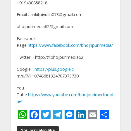
+919430858218
Email :-ankitpiyush073@gmail.com.
bhojpurimedia62@gmail.com
Facebook
Page
https://www.facebook.com/bhojhpurimedia/
Twitter :- http://@bhojpurimedia62
Google+
https://plus.google.c
m/u/7/110748681324707373730
You
Tube
https://www.youtube.com/bhojpurimediadot
net
W
F
T
T
M
Li
E
S
h
ac
w
el
e
n
m
h
You may also like