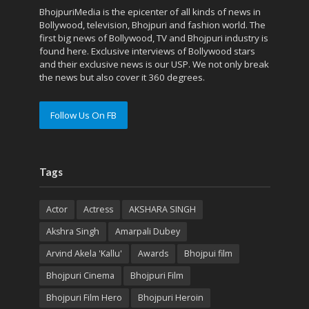
BhojpuriMedia is the epicenter of all kinds of news in
Bollywood, television, Bhojpuri and fashion world. The
first big news of Bollywood, TV and Bhojpuri industry is
found here. Exclusive interviews of Bollywood stars
and their exclusive news is our USP. We not only break
the news but also cover it 360 degrees.
Follow Us On FB
Tags
Actor
Actress
AKSHARA SINGH
Akshra Singh
Amarpali Dubey
Arvind Akela 'Kallu'
Awards
Bhojpui film
Bhojpuri Cinema
Bhojpuri Film
Bhojpuri Film Hero
Bhojpuri Heroin