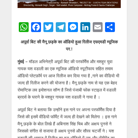
W
F
T
T
M
Li
E
S
h
ac
w
el
e
n
m
h
अपूर्वा बिट की मैनू छड़के का ऑडियो हुआ रिलीज एफएमडी म्यूजिक
at
e
itt
e
ss
k
ai
ar
पर.!
s
b
er
gr
e
e
l
e
मुंबई –
मॉडल अभिनेत्री अपूर्वा बिट की परफॉर्मेंस और मशहूर युवा
A
o
a
n
dI
गायक यश वडाली का एक म्यूजिक ऑडियो स्पूटीफाय सहित तमाम
p
o
m
g
n
ऑडियो प्लेटफ़ॉर्म पर आज रिलीज कर दिया गया है ,गाने का वीडियो भी
p
k
er
जल्द ही रिलीज करने की योजना है। मैनू छड़के नाम से यह एक बेहद
रोमान्टिक लव इमोशनल सॉन्ग है जिसे पंजाबी फोक स्टाइल में वडाली
ब्रदर्स के घराने के मशहूर गायक यश वडाली ने गाया है ।
अपूर्वा बिट ने बताया कि उन्होंने इस गाने पर अपना परफॉर्मेंस दिया है
जिसे की इसमें वीडियो फॉर्मेट में जल्द ही देखने को मिलेगा । इस गाने
मैनू छड़के के बोल लिखे हैं अबिनाश सिंह चिब और अक्षय पुनसे ने
जिसको संगीत से सजाया है अक्षय पुनसे और सौरव चटर्जी ने। यश
वडाली की आवाज़ में रिलीज हुए इस ऑडियो में लव और सेंटीमेंट का