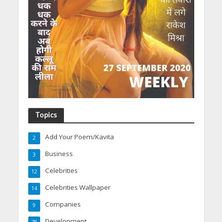
Topics
Add Your Poem/Kavita
2
Business
3
Celebrities
12
Celebrities Wallpaper
14
Companies
9
Development
78