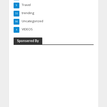
Travel
9
trending
55
Uncategorized
98
VIDEOS
4
Sponsered By