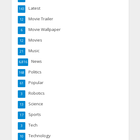
Latest
143
Movie Trailer
12
Movie Wallpaper
6
Movies
12
Music
21
News
6,816
Politics
168
Popular
61
Robotics
3
Science
13
Sports
17
Tech
3
Technology
10