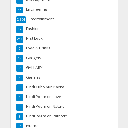
Engineering
33
Entertainment
2,964
Fashion
84
First Look
243
Food & Drinks
9
Gadgets
12
GALLARY
7
Gaming
4
Hindi / Bhojpuri Kavita
4
Hindi Poem on Love
1
Hindi Poem on Nature
1
Hindi Poem on Patriotic
3
Internet
7