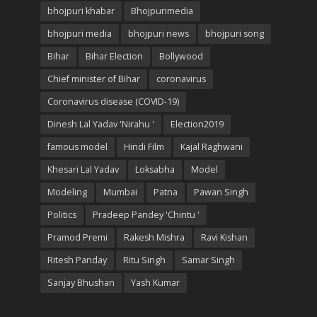
bhojpuri khabar
Bhojpurimedia
bhojpuri media
bhojpuri news
bhojpuri song
Bihar
Bihar Election
Bollywood
Chief minister of Bihar
coronavirus
Coronavirus disease (COVID-19)
Dinesh Lal Yadav 'Nirahu '
Election2019
famous model
Hindi Film
Kajal Raghwani
Khesari Lal Yadav
Loksabha
Model
Modeling
Mumbai
Patna
Pawan Singh
Politics
Pradeep Pandey 'Chintu '
Pramod Premi
Rakesh Mishra
Ravi Kishan
Ritesh Panday
Ritu Singh
Samar Singh
Sanjay Bhushan
Yash Kumar