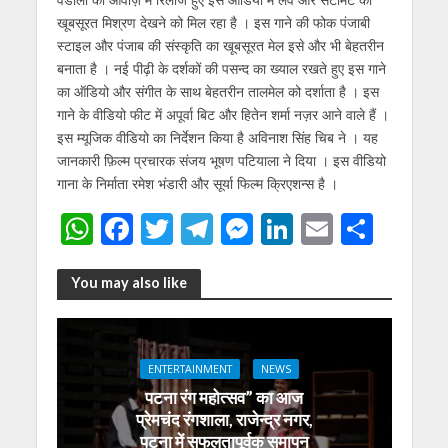
खूबसूरत मिश्रण देखने को मिल रहा है । इस गाने की फोक पंजाबी
स्टाइल और पंजाब की संस्कृति का खूबसूरत मेल इसे और भी बेहतरीन
बनाता है । नई पीढ़ी के दर्शकों की पसन्द का ख्याल रखते हुए इस गाने
का ऑडियो और संगीत के साथ बेहतरीन तालमेल को दर्शाता है । इस
गाने के वीडियो फीट में अपूर्वा बिट और हितेन शर्मा नज़र आने वाले हैं ।
इस म्यूजिक वीडियो का निर्देशन किया है अविनाश सिंह चिब ने । यह
जानकारी फ़िल्म प्रचारक संजय भूषण पटियाला ने दिया । इस वीडियो
गाना के निर्माता रमेश भंडारी और सूर्या फिल्म क्रिएशन्स है ।
W
F
T
T
M
Li
E
S
h
ac
w
el
e
n
m
h
at
e
itt
e
ss
k
ai
ar
You may also like
s
b
er
gr
e
e
l
e
A
o
a
n
dI
ENTERTAINMENT
NEWS
p
o
m
g
n
पटना रंग महोत्सव” का आज
p
k
er
प्रेमचंद रंगशाला, राजेन्द्र नगर,
पटना में सफलतापूर्वक समापन