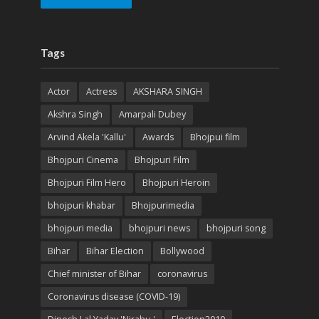
Tags
Actor
Actress
AKSHARA SINGH
Akshra Singh
Amarpali Dubey
Arvind Akela 'Kallu'
Awards
Bhojpui film
Bhojpuri Cinema
Bhojpuri Film
Bhojpuri Film Hero
Bhojpuri Heroin
bhojpuri khabar
Bhojpurimedia
bhojpuri media
bhojpuri news
bhojpuri song
Bihar
Bihar Election
Bollywood
Chief minister of Bihar
coronavirus
Coronavirus disease (COVID-19)