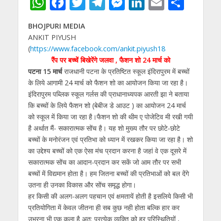
W
F
T
T
M
Li
E
S
h
ac
w
el
e
n
m
h
BHOJPURI MEDIA
at
e
itt
e
ss
k
ai
ar
ANKIT PIYUSH
s
b
er
gr
e
e
l
e
(
https://www.facebook.com/ankit.piyush18
A
o
a
n
dI
रैंप पर बच्चें बिखेरेंगे जलवा , फैशन शो 24 मार्च को
पटना 15 मार्च
राजधानी पटना के प्रतिष्टित स्कूल इंदिरापुरम में बच्चों
p
o
m
g
n
के लिये आगामी 24 मार्च को फैशन शो का आयोजन किया जा रहा है।
p
k
er
इंदिरापुरम पब्लिक स्कूल गर्लस की प्राधानाध्यपक आरती झा ने बताया
कि बच्चों के लिये फैशन शो (बेबीज डे आउट ) का आयोजन 24 मार्च
को स्कूल में किया जा रहा है।फैशन शो की थीम ए पोजेटिव मी रखी गयी
है अर्थात मैं- सकारात्मक सोंच है। यह शो मुख्य तौर पर छोटे-छोटे
बच्चों के मनोरंजन एवं प्रतिभा को ध्यान में रखकर किया जा रहा है। शो
का उद्देश्य बच्चों को एक ऐसा मंच प्रदान करना है जहां वे एक दूसरे में
सकारात्मक सोंच का आदान-प्रदान कर सकें जो आम तौर पर सभी
बच्चों में विद्यमान होता है। हम जितना बच्चों की प्रतिभाओं को बल देंगे
उतना ही उनका विकास और सोंच समृद्ध होगा।
हर किसी की अलग-अलग पहचान एवं क्षमतायें होती है इसलिये किसी भी
प्रतियोगिता में केवल जीतना ही सब कुछ नही होता बल्कि हार कर
उभरना भी एक कला है अत: प्रत्येक व्यक्ति को हर परिस्थितियों ,