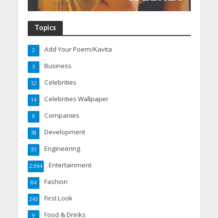
Topics
Add Your Poem/Kavita
2
Business
3
Celebrities
12
Celebrities Wallpaper
14
Companies
9
Development
78
Engineering
33
Entertainment
2,964
Fashion
84
First Look
243
Food & Drinks
9