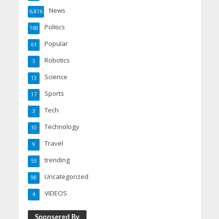
News
6,816
Politics
168
Popular
61
Robotics
3
Science
13
Sports
17
Tech
3
Technology
10
Travel
9
trending
55
Uncategorized
98
VIDEOS
4
Sponsered By