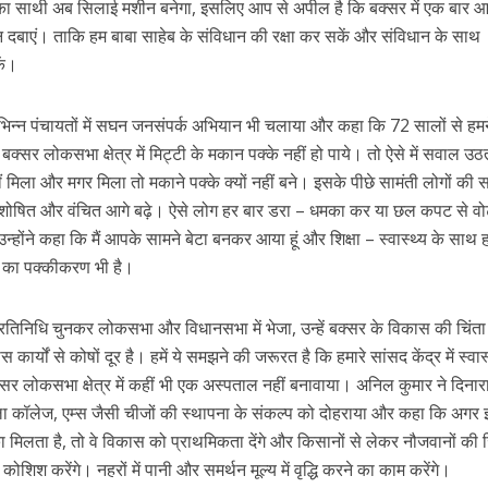
थी का साथी अब सिलाई मशीन बनेगा, इसलिए आप से अपील है कि बक्‍सर में एक बार आप
 दबाएं। ताकि हम बाबा साहेब के संविधान की रक्षा कर सकें और संविधान के साथ
ें।
भिन्‍न पंचायतों में सघन जनसंपर्क अभियान भी चलाया और कहा कि 72 सालों से हम
सर लोकसभा क्षेत्र में मिट्टी के मकान पक्‍के नहीं हो पाये। तो ऐसे में सवाल उठ
ीं मिला और मगर मिला तो मकाने पक्‍के क्‍यों नहीं बने। इसके पीछे सामंती लोगों की
 भी शोषित और वंचित आगे बढ़े। ऐसे लोग हर बार डरा – धमका कर या छल कपट से व
ें महाधमाका, ‘सिर्फ आपके’ की शूटिंग लखनऊ और भोपाल में हुई पूरी”
्‍होंने कहा कि मैं आपके सामने बेटा बनकर आया हूं और शिक्षा – स्‍वास्‍थ्‍य के साथ 
ं का पक्‍कीकरण भी है।
िनिधि चुनकर लोकसभा और विधानसभा में भेजा, उन्‍हें बक्‍सर के विकास की चिंता 
यों से कोषों दूर है। हमें ये समझने की जरूरत है कि हमारे सांसद केंद्र में स्‍वास्‍
क्‍सर लोकसभा क्षेत्र में कहीं भी एक अस्‍पताल नहीं बनावाया। अनिल कुमार ने दिनार
ला कॉलेज, एम्‍स जैसी चीजों की स्‍थापना के संकल्‍प को दोहराया और कहा कि अगर
 मौका मिलता है, तो वे विकास को प्राथमिकता देंगे और किसानों से लेकर नौजवानों की जि
शिश करेंगे। नहरों में पानी और समर्थन मूल्‍य में वृद्धि करने का काम करेंगे।