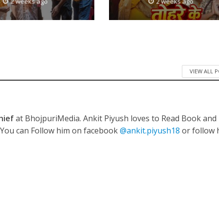
2 weeks ago
2 weeks ago
ी शंकर की प्रेम कहानी” ने मचाया धमाल
VIEW ALL 
hief
at BhojpuriMedia. Ankit Piyush loves to Read Book and
. You can Follow him on facebook
@ankit.piyush18
or follow 
ने तोड़ दिया दिव्या त्यागी का सब्र, कैमरा बंद होने के बाद भी नहीं थमे आंसू