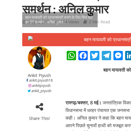
समर्थन : अनिल कुमार
बहन मायावती को प्रधानमंत्री बनाने के‍ लिए बिना शर्त
May 8, 2019
114 Views
3 Min Read
हम देंगे समर्थन : अनिल कुमार
शिवानी सिंह का नया बोल
W
F
T
T
h
ac
w
el
e
बहन मायावती को प
at
e
itt
e
s
Ankit Piyush
s
b
er
gr
e
ankit.piyush18
ankitpiyush
A
o
a
n
ankit_piyush
p
o
m
g
रामगढ़/बक्‍सर, 8 मई।
जनतांत्रिक विकास
p
k
e
विधानसभा में धरहर पंचायत एक जनसभा को 
कही। अनिल कुमार ने कहा कि बहन मायावत
Share This!
वर्ल्डवाइड रिकॉर्ड्स भ
आपने पिछले चुनावों हाथी को मजबूत कर