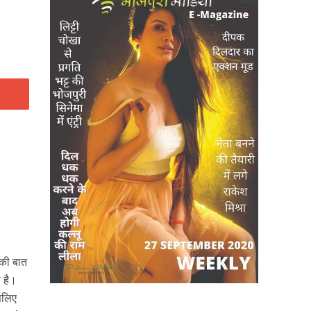
 की बात
 है।
सलिए