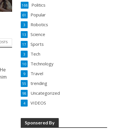
Politics
168
Popular
61
Robotics
3
Science
13
POSTS
Sports
17
Tech
3
Technology
10
 He
Travel
9
him
trending
55
Uncategorized
98
VIDEOS
4
Sponsered By