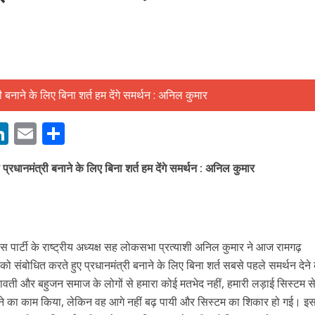
बम गीत तोहरे के मांगिला जानु हुआ रिलीज, दर्शकों का मिल रहा भरपूर प्यार
M
Li
E
S
n
m
h
्रधानमंत्री बनाने के‍ लिए बिना शर्त हम देंगे समर्थन : अनिल कुमार
s
k
ai
ar
e
l
e
dI
n
 पार्टी के राष्ट्रीय अध्यक्ष सह लोकसभा प्रत्याशी अनिल कुमार ने आज रामगढ़
r
संबोधित करते हुए प्रधानमंत्री बनाने के लिए बिना शर्त सबसे पहले समर्थन देने
ी और बहुजन समाज के लोगों से हमारा कोई मतभेद नहीं, हमारी लड़ाई सिस्‍टम से
ोजपुरी का नया धमाकेदार गाना जल्द, दुबई की खूबसूरत लोकेशन्स पर हो रही है शूटिंग
ने का काम किया, लेकिन वह आगे नहीं बढ़ पायी और सिस्‍टम का शिकार हो गई। इ