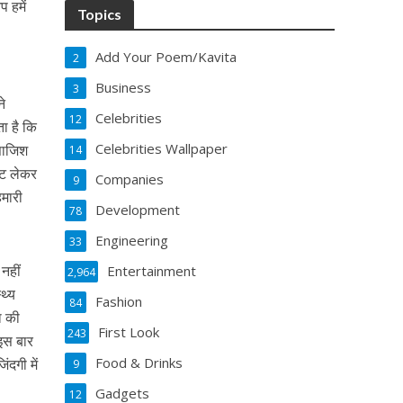
 हमें
Topics
Add Your Poem/Kavita
2
Business
3
ने
Celebrities
12
ता है कि
Celebrities Wallpaper
 साजिश
14
ोट लेकर
Companies
9
हमारी
Development
78
Engineering
33
नहीं
Entertainment
2,964
थ्‍य
Fashion
84
ा की
First Look
243
 इस बार
Food & Drinks
ंदगी में
9
Gadgets
12