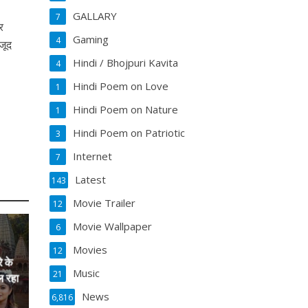
GALLARY
7
र
Gaming
4
ौजूद
Hindi / Bhojpuri Kavita
4
Hindi Poem on Love
1
Hindi Poem on Nature
1
Hindi Poem on Patriotic
3
Internet
7
Latest
143
Movie Trailer
12
Movie Wallpaper
6
Movies
12
े के
Music
21
ल रहा
News
6,816