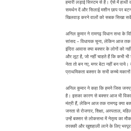
हमारी लड़ाई सिस्‍टम से है। ऐसे में हा
समर्थन दें और सिलाई मशीन छाप पर बटन
खिलवाड़ करने वालों को सबक सिखा सक
अनिल कुमार ने रामगढ़ विधान सभा के वि
सांसद – विधायक चुना, लेकिन आज तक बक्‍
इंदिरा आवास क्‍या बक्‍सर के लोगों को नह
और लूट है, जो नहीं चाहते हैं कि कभी
पवन सिंह का बॉलीवुड म
नेता तो बन गए, मगर बेटा नहीं बन पाये। उन
प्राथमिकता बक्‍सर के सभी कच्‍चे मकानो
अनिल कुमार ने कहा कि हमने जिस जनप्रत
है। इसका कारण से बक्‍सर आज भी विकास कार्
मंत्री हैं, लेकिन आज तक रामगढ़ क्‍या ब
जनता से रोजगार, शिक्षा, अस्‍पताल, महि
उन्‍हें बक्‍सर से लोकसभा में नेतृत्‍व का
तरक्‍की और खुशहाली लाने के लिए भरपूर को