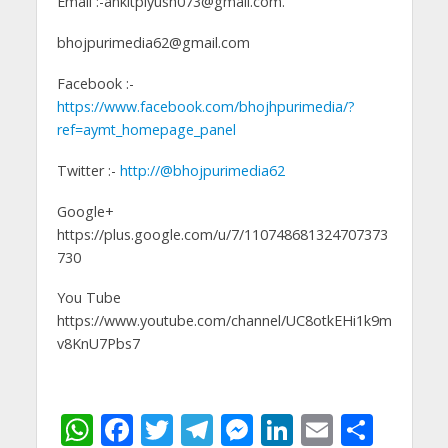
Email :-ankitpiyush073@gmail.com.
bhojpurimedia62@gmail.com
Facebook :-
https://www.facebook.com/bhojhpurimedia/?
ref=aymt_homepage_panel
Twitter :-
http://@bhojpurimedia62
Google+
https://plus.google.com/u/7/110748681324707373
730
You Tube
https://www.youtube.com/channel/UC8otkEHi1k9m
v8KnU7Pbs7
W
F
T
T
M
Li
E
S