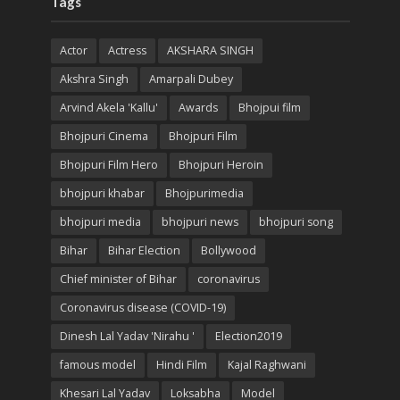
Tags
Actor
Actress
AKSHARA SINGH
Akshra Singh
Amarpali Dubey
Arvind Akela 'Kallu'
Awards
Bhojpui film
Bhojpuri Cinema
Bhojpuri Film
Bhojpuri Film Hero
Bhojpuri Heroin
bhojpuri khabar
Bhojpurimedia
bhojpuri media
bhojpuri news
bhojpuri song
Bihar
Bihar Election
Bollywood
Chief minister of Bihar
coronavirus
Coronavirus disease (COVID-19)
Dinesh Lal Yadav 'Nirahu '
Election2019
famous model
Hindi Film
Kajal Raghwani
Khesari Lal Yadav
Loksabha
Model