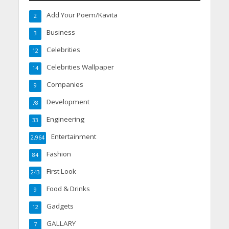
Add Your Poem/Kavita
2
Business
3
Celebrities
12
Celebrities Wallpaper
14
Companies
9
Development
78
Engineering
33
Entertainment
2,964
Fashion
84
First Look
243
Food & Drinks
9
Gadgets
12
GALLARY
7