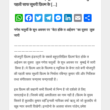
पहली साफ सुथरी फ़िल्म के […]
W
F
T
T
M
Li
E
S
h
ac
w
el
e
n
m
h
गणेश चतुर्थी के शुभ अवसर पर “बेटा होके त अईसन “का दूसरा लुक
at
e
itt
e
ss
k
ai
ar
जारी
s
b
er
gr
e
e
l
e
——————————————————————
A
o
a
n
dI
————————
p
o
m
g
n
भोजपुरी फ़िल्म इंडस्ट्री के सबसे बहुप्रतिछित फ़िल्म”बेटा होके त
p
k
er
अईसन का दूसरा लुक गणेश चतुर्थी के शुभ अवसर पर मुम्बई में जारी
किया है।ये फ़िल्म आर.के फिल्म्स व् म्यूजिक के बैनर तले बनी भोजपुरी
की पहली साफ सुथरी फ़िल्म के निर्माता रबिन्द्र कुमार रवि और निर्देशक
तथा संगीतकार चन्द्रमा चन्द्रराही है।
इस फ़िल्म की कहानी सभी फिल्मो से भिन्न है जो दर्शको ले लिए
सरप्राईज है।जिसमे कोई अश्लीलता का नाम नही है।फ़िल्म के मुख्य
सितारे है कुलदीप कुमार वहीँ इनकी नायिका वर्षा ऋतू जो जो कुलदीप से
खूब प्यार करती दिखेगी।इनदोनो के अलावा संजय पांडेय,उमेश