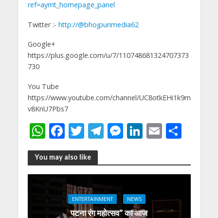
ref=aymt_homepage_panel
Twitter :-
http://@bhojpurimedia62
Google+
https://plus.google.com/u/7/110748681324707373
730
You Tube
https://www.youtube.com/channel/UC8otkEHi1k9m
v8KnU7Pbs7
W
F
T
T
M
Li
E
S
h
ac
w
el
e
n
m
h
at
e
itt
e
ss
k
ai
ar
You may also like
s
b
er
gr
e
e
l
e
A
o
a
n
dI
ENTERTAINMENT
NEWS
p
o
m
g
n
पटना रंग महोत्सव” का आज