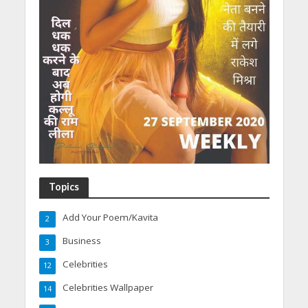
Topics
Add Your Poem/Kavita
2
Business
3
Celebrities
12
Celebrities Wallpaper
14