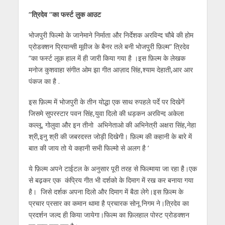
h
ac
w
el
e
n
m
h
“त्रिदेव “का फर्स्ट लुक आउट
at
e
itt
e
ss
k
ai
ar
s
b
er
gr
e
e
l
e
भोजपुरी फिल्मो के जानेमाने निर्माता और निर्देशक अरविन्द चौबे की होम
प्रोडक्शन प्रियान्सी मूवीज के बैनर तले बनी भोजपुरी फ़िल्म” त्रिदेव
A
o
a
n
dI
“का फर्स्ट लूक हाल में ही जारी किया गया है ।इस फ़िल्म के लेखक
p
o
m
g
n
मनोज कुशवाहा संगीत ओम झा गीत आज़ाद सिंह,श्याम देहाती,आर आर
p
k
er
पंकज का है .
इस फ़िल्म में भोजपुरी के तीन योद्धा एक साथ रुपहले पर्दे पर दिखेगें
जिसमे सुपरस्टार पवन सिंह,युवा दिलो की धड़कन अरविन्द अकेला
कल्लू, गोलुवा और इन तीनो अभिनेताओ की अभिनेत्री अक्षरा सिंह,नेहा
श्री,इनु श्री की जबरदस्त जोड़ी दिखेगी। फ़िल्म की कहानी के बारे में
बात की जाय तो ये कहानी सभी फिल्मो से अलग है ‘
ये फ़िल्म अपने टाईटल के अनुसार पूरी तरह से फिल्माया जा रहा है।एक
से बढ़कर एक कंप्रिय गीत भी दर्शको के दिमाग में रख कर बनाया गया
है। जिसे दर्शक अपना दिलो और दिमाग में बैठा लेगे।इस फ़िल्म के
प्रचार प्रसार का कमान थामा है प्रचारक सोनू निगम ने।त्रिदेव का
प्रदर्शन जल्द ही किया जायेगा।फिल्म का फ़िलहाल पोस्ट प्रोडक्शन