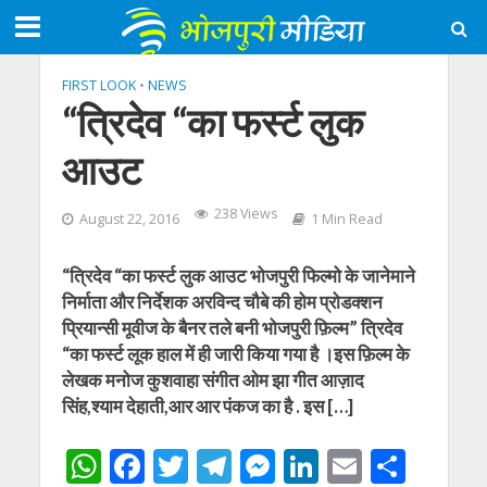
FIRST LOOK
•
NEWS
“त्रिदेव “का फर्स्ट लुक
आउट
238 Views
August 22, 2016
1 Min Read
“त्रिदेव “का फर्स्ट लुक आउट भोजपुरी फिल्मो के जानेमाने
निर्माता और निर्देशक अरविन्द चौबे की होम प्रोडक्शन
प्रियान्सी मूवीज के बैनर तले बनी भोजपुरी फ़िल्म” त्रिदेव
“का फर्स्ट लूक हाल में ही जारी किया गया है ।इस फ़िल्म के
लेखक मनोज कुशवाहा संगीत ओम झा गीत आज़ाद
सिंह,श्याम देहाती,आर आर पंकज का है . इस […]
W
F
T
T
M
Li
E
S