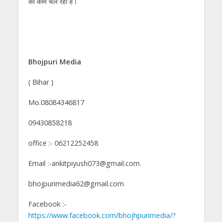
का काम चल रहा है।
Bhojpuri Media
( Bihar )
Mo.08084346817
09430858218
office :- 06212252458
Email :-ankitpiyush073@gmail.com.
bhojpurimedia62@gmail.com
Facebook :-
https://www.facebook.com/bhojhpurimedia/?