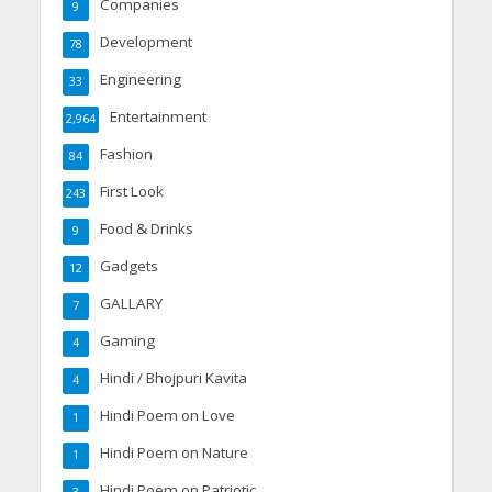
Companies
9
Development
78
Engineering
33
Entertainment
2,964
Fashion
84
First Look
243
Food & Drinks
9
Gadgets
12
GALLARY
7
Gaming
4
Hindi / Bhojpuri Kavita
4
Hindi Poem on Love
1
Hindi Poem on Nature
1
Hindi Poem on Patriotic
3