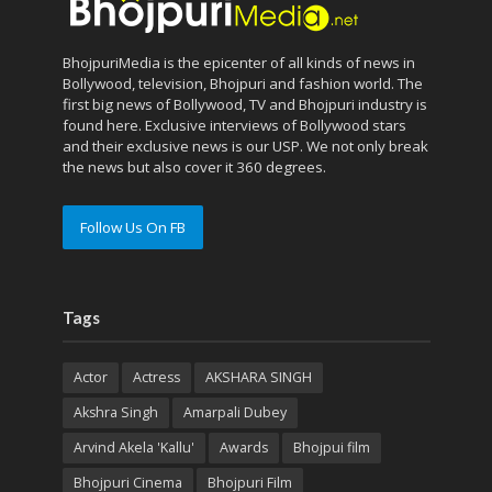
BhojpuriMedia is the epicenter of all kinds of news in
Bollywood, television, Bhojpuri and fashion world. The
first big news of Bollywood, TV and Bhojpuri industry is
found here. Exclusive interviews of Bollywood stars
and their exclusive news is our USP. We not only break
the news but also cover it 360 degrees.
Follow Us On FB
Tags
Actor
Actress
AKSHARA SINGH
Akshra Singh
Amarpali Dubey
Arvind Akela 'Kallu'
Awards
Bhojpui film
Bhojpuri Cinema
Bhojpuri Film