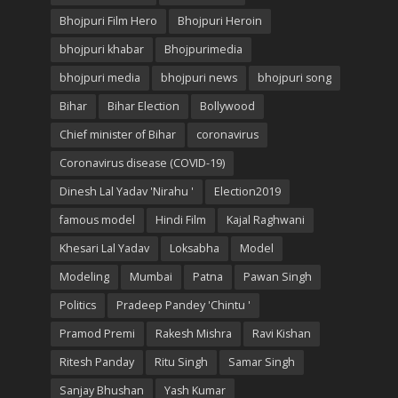
Bhojpuri Film Hero
Bhojpuri Heroin
bhojpuri khabar
Bhojpurimedia
bhojpuri media
bhojpuri news
bhojpuri song
Bihar
Bihar Election
Bollywood
Chief minister of Bihar
coronavirus
Coronavirus disease (COVID-19)
Dinesh Lal Yadav 'Nirahu '
Election2019
famous model
Hindi Film
Kajal Raghwani
Khesari Lal Yadav
Loksabha
Model
Modeling
Mumbai
Patna
Pawan Singh
Politics
Pradeep Pandey 'Chintu '
Pramod Premi
Rakesh Mishra
Ravi Kishan
Ritesh Panday
Ritu Singh
Samar Singh
Sanjay Bhushan
Yash Kumar