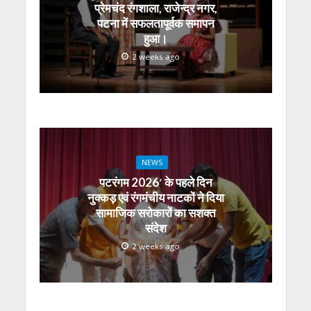
p
k
er
प्रेमचंद रंगशाला, राजेन्द्र नगर,
पटना में सफलतापूर्वक समापन
हुआ।
2 weeks ago
NEWS
पटरंगम 2026′ के पहले दिन
नुक्कड़ एवं रंगमंचीय नाटकों ने दिया
सामाजिक सरोकारों का सशक्त
संदेश
2 weeks ago