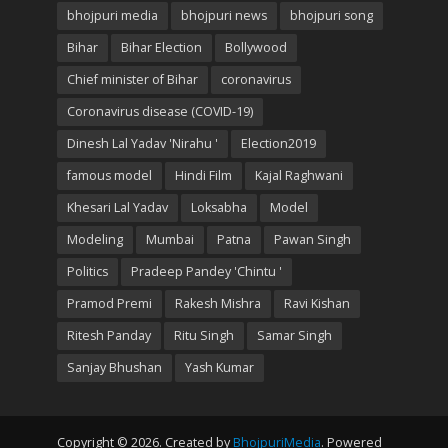
bhojpuri media
bhojpuri news
bhojpuri song
Bihar
Bihar Election
Bollywood
Chief minister of Bihar
coronavirus
Coronavirus disease (COVID-19)
Dinesh Lal Yadav 'Nirahu '
Election2019
famous model
Hindi Film
Kajal Raghwani
Khesari Lal Yadav
Loksabha
Model
Modeling
Mumbai
Patna
Pawan Singh
Politics
Pradeep Pandey 'Chintu '
Pramod Premi
Rakesh Mishra
Ravi Kishan
Ritesh Panday
Ritu Singh
Samar Singh
Sanjay Bhushan
Yash Kumar
Copyright © 2026. Created by
BhojpuriMedia
. Powered