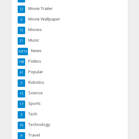
Movie Trailer
12
Movie Wallpaper
6
Movies
12
Music
21
News
6,816
Politics
168
Popular
61
Robotics
3
Science
13
Sports
17
Tech
3
Technology
10
Travel
9