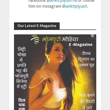
facebook
@ankit.piyush18
or follow
him on instagram
@ankitpiyush
.
Our Latest E-Magazine