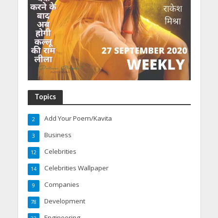
Topics
Add Your Poem/Kavita
2
Business
3
Celebrities
12
Celebrities Wallpaper
14
Companies
9
Development
78
Engineering