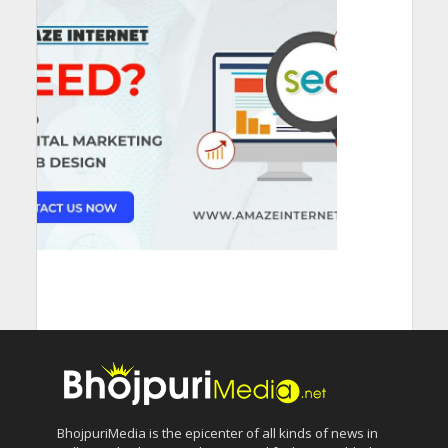
BhojpuriMedia is the epicenter of all kinds of news in