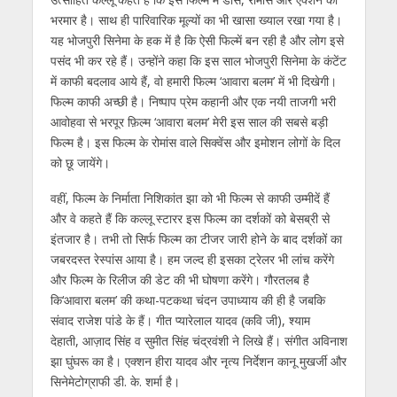
भरमार है। साथ ही पारिवारिक मूल्‍यों का भी खासा ख्‍याल रखा गया है।
यह भोजपुरी सिनेमा के हक में है कि ऐसी फिल्‍में बन रही है और लोग इसे
पसंद भी कर रहे हैं। उन्‍होंने कहा कि इस साल भोजपुरी सिनेमा के कंटेंट
में काफी बदलाव आये हैं, वो हमारी फिल्‍म ‘आवारा बलम’ में भी दिखेगी।
फिल्‍म काफी अच्‍छी है। निष्पाप प्रेम कहानी और एक नयी ताजगी भरी
आवोहवा से भरपूर फ़िल्म ‘आवारा बलम’ मेरी इस साल की सबसे बड़ी
फिल्‍म है। इस फिल्‍म के रोमांस वाले सिक्‍वेंस और इमोशन लोगों के दिल
को छू जायेंगे।
वहीं, फिल्‍म के निर्माता निशिकांत झा को भी फिल्‍म से काफी उम्‍मीदें हैं
और वे कहते हैं कि कल्‍लू स्‍टारर इस फिल्‍म का दर्शकों को बेसब्री से
इंतजार है। तभी तो सिर्फ फिल्‍म का टीजर जारी होने के बाद दर्शकों का
जबरदस्‍त रेस्‍पांस आया है। हम जल्‍द ही इसका ट्रेलर भी लांच करेंगे
और फिल्‍म के रिलीज की डेट की भी घोषणा करेंगे। गौरतलब है
कि‘आवारा बलम’ की कथा-पटकथा चंदन उपाध्याय की ही है जबकि
संवाद राजेश पांडे के हैं। गीत प्यारेलाल यादव (कवि जी), श्याम
देहाती, आज़ाद सिंह व सुमीत सिंह चंद्रवंशी ने लिखे हैं। संगीत अविनाश
झा घुंघरू का है। एक्शन हीरा यादव और नृत्य निर्देशन कानू मुखर्जी और
सिनेमेटोग्राफी डी. के. शर्मा है।