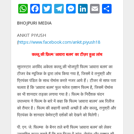
W
F
T
T
M
Li
E
S
h
ac
w
el
e
n
m
h
BHOJPURI MEDIA
at
e
itt
e
ss
k
ai
ar
s
b
er
gr
e
e
l
e
ANKIT PIYUSH
(
https://www.facebook.com/ankit.piyush18
A
o
a
n
dI
p
o
m
g
n
कल्‍लू की फ़िल्म ‘आवारा बलम’ का टीज़र हुआ लांच
p
k
er
सुपरस्टार अरविंद अकेला कल्‍लू की भोजपुरी फिल्‍म ‘आवारा बलम’ का
टीजर वेब म्‍यूजिक के द्वारा लांच किया गया है, जिसमें वे तनुश्री और
प्रियंका पंडित के साथ रोमांस करते नजर आये हैं। टीजर से साफ पता
चलता है कि ‘आवारा बलम’ फुल फ्लेज एक्‍शन फिल्‍म है, जिसमें रोमांस
का भी शानदार तड़का लगाया गया है। फिल्‍म के निर्देशक चंदन
उपाध्‍याय ने फिल्‍म के बारे में कहा कि फिल्‍म ‘आवारा बालम’ अब रिलीज
को तैयार है। फिल्‍म की कहानी काफी अच्‍छी है और कल्‍लू, तनुश्री और
प्रियंका के शानदार केमेस्‍ट्री दर्शकों को देखने को मिलेगी।
पी. एन. जे. फिल्म्स के बैनर तले बनी फिल्म ‘आवारा बलम’ को लेकर
उत्‍साहित कल्‍लू कहते हैं कि इस फिल्‍म में डांस, रोमांस और एक्‍शन की