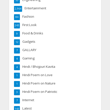
33
Entertainment
2,964
Fashion
84
First Look
243
Food & Drinks
9
Gadgets
12
GALLARY
7
Gaming
4
Hindi / Bhojpuri Kavita
4
Hindi Poem on Love
1
Hindi Poem on Nature
1
Hindi Poem on Patriotic
3
Internet
7
Latest
143