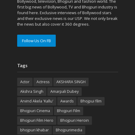
Bollywood, television, Bhojpuri and fashion world. The
first big news of Bollywood, TV and Bhojpuri industry is
found here. Exclusive interviews of Bollywood stars
and their exclusive news is our USP. We not only break
the news but also cover it 360 degrees.
Follow Us On FB
Tags
Actor
Actress
AKSHARA SINGH
Akshra Singh
Amarpali Dubey
Arvind Akela 'Kallu'
Awards
Bhojpui film
Bhojpuri Cinema
Bhojpuri Film
Bhojpuri Film Hero
Bhojpuri Heroin
bhojpuri khabar
Bhojpurimedia