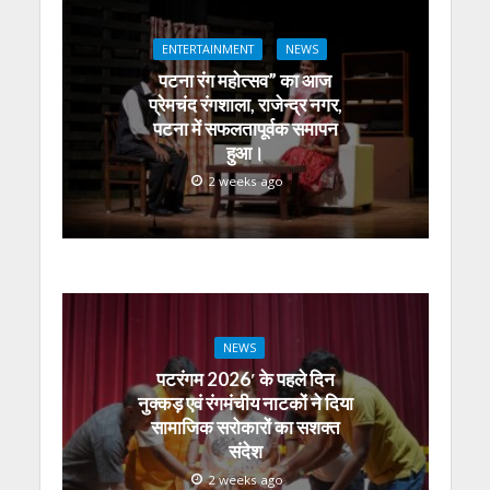
s
b
er
gr
e
e
l
e
A
o
a
n
dI
ENTERTAINMENT
NEWS
p
o
m
g
n
पटना रंग महोत्सव” का आज
p
k
er
प्रेमचंद रंगशाला, राजेन्द्र नगर,
पटना में सफलतापूर्वक समापन
हुआ।
2 weeks ago
NEWS
पटरंगम 2026′ के पहले दिन
नुक्कड़ एवं रंगमंचीय नाटकों ने दिया
सामाजिक सरोकारों का सशक्त
संदेश
2 weeks ago