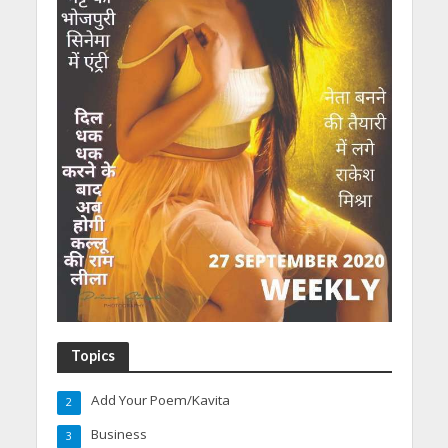
Topics
Add Your Poem/Kavita
2
Business
3