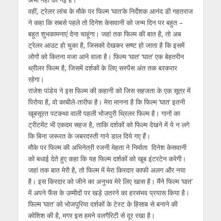
वहीं, ट्रेलर लांच के मौके पर फिल्‍म ‘घात’के निर्देशक आनंद डी गहतराज
ने कहा कि सबसे पहले तो दिनेश केसवानी को जन्‍म दिन पर बहुत –
बहुत शुभकामनाएं देना चाहूंगा। जहां तक फिल्‍म की बात है, तो अब
ट्रेलर आउट हो चुका है, जिसको देखकर सप्‍ष्‍ट हो जाता है कि इसमें
लोगों को कितना मजा आने वाला है। फिल्‍म ‘घात’ ‘घात’ एक बेहतरीन
थ्रीलर फिल्‍म है, जिसमें दर्शकों के लिए सस्‍पेंस अंत तक बरकरार
रहेगा।
राजेश पांडेय ने इस फिल्‍म की कहानी को जिस सहजता के एक सूत्र में
पिरोया है, वो काबीले-तारीफ है। मेरा मानना है कि फिल्‍म ‘घात’ इतनी
खूबसूरत पटकथा वाली पहली भोजपुरी थ्रिलर फिल्‍म है। गानों का
ट्रीटमेंट भी एकदम सहज है, ताकि दर्शकों को फिल्‍म देखने में ये न लगे
कि बिना जरूरत के जबरदस्‍ती गाने डाल दिये गए हैं।
मौके पर फिल्‍म की अभिनेत्री रजनी मेहता ने निर्माता दिनेश केसवानी
को बधाई देते हुए कहा कि यह फिल्‍म दर्शकों को खूब इंटरटेन करेगी।
जहां तक बात मेरी है, तो फिल्‍म में मेरा किरदार काफी अलग और नया
है। इस किरदार को जीने का अनुभव मेरे लिए खास है। मैंने फिल्‍म ‘घात’
में अपने फैंस के उम्‍मीदों पर खड़े उतरने का हरसंभव प्रयास किया है।
फिल्‍म ‘घात’ को भोजपुरिया दर्शकों के टेस्‍ट के हिसाब से बनाने की
कोशिश की है, मगर इस हमने वलगैरिटी से दूर रखा है।