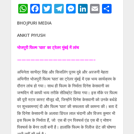
W
F
T
T
M
Li
E
S
h
ac
w
el
e
n
m
h
BHOJPURI MEDIA
at
e
itt
e
ss
k
ai
ar
s
b
er
gr
e
e
l
e
ANKIT PIYUSH
A
o
a
n
dI
भोजपुरी फिल्‍म ‘घात’ का ट्रेलर मुंबई में लांच
p
o
m
g
n
——————————
———————–
p
k
er
अभिनेता सत्‍येंद्र सिंह और सिजलिंग पूनम दुबे और अरजनी मेहता
अभिनीत भोजपुरी फिल्‍म ‘घात’ का ट्रेलर मुंबई में एक भव्‍य कार्यक्रम के
दौरान लांच हो गया। साथ ही फिल्‍म के निर्माता दिनेश केसवानी का
जन्‍मदिन भी काफी भव्‍य तरीके सेलिब्रेट किया गया। इस मौके पर फिल्‍म
की पूरी स्‍टार कास्‍ट मौजूद थी, जिन्‍होंने दिनेश केसवानी को उनके बर्थडे
पर शुभकामनाएं दी और फिल्‍म ‘घात’ की सफलता की कामना की। बता दें
कि दिनेश केसावनी के अलावा डिंपल लाल चंदानी और विजय कुमार भी
इस फिल्‍म के निर्माता हैं, जो एस बी एन पिक्‍चर्स एंड एस बी ए मोशन
पिक्‍चर्स के बैनर तली बनी है। हालांकि फिल्‍म के रिलीज डेट की घोषणा
अभी नहीं की गई है।