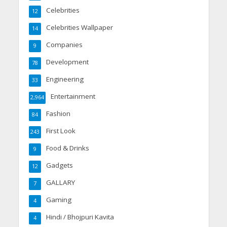
Celebrities
12
Celebrities Wallpaper
14
Companies
9
Development
78
Engineering
33
Entertainment
2,964
Fashion
84
First Look
243
Food & Drinks
9
Gadgets
12
GALLARY
7
Gaming
4
Hindi / Bhojpuri Kavita
4