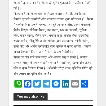
फिल्‍म में कुल 8 गाने हैं। फिल्‍म की शूटिंग गुजरात के राजपीपला में की
गई है।
गौरतलब है कि फिल्‍म ‘घात’ के लेखक राजेश पांडेय हैं, जबकि सह
निर्माता दतातरे उदयगिरी और प्रचारक संजय भूषण पटियाला हैं। फिल्‍म
में सत्‍येंद्र सिंह ,रजनी मेहता, पूनम दुबे ,प्रकाश जैश, अक्षय केसवानी,
विनोद मिश्रा, सोनिया मिश्रा, नेहा मेहता, आर के गोस्‍वामी, सुनिता
सिंह, नीरज यादव, शैलेश राणा, मनोज राणा, साहिल शेख, एडवोकेट
राजेश पांडेय, नीतू सिंह व ओम पांडेय (बाल कलाकार), ग्‍लौरी मोहंता,
सीमा सिंह और अर्चना प्रजापति मुख्‍य भूमिका में नजर आयेंगी। जबकि
दिनेश केशवानी फिल्‍म ‘घात’ में गेस्‍ट के रूप में दिखेंगे।
फिल्‍म का गीत प्‍यारे लाल यादव और आजाद सिंह ने लिखे हैं, जबकि
धनंजय मिश्रा ने संगीत से इसे सजाया है। वहीं, पप्‍पू खन्‍ना और संजय
कोर्वे ने नृत्‍य निर्देशन किया है। डीओपी नरेंद्र पटेल, एडिटिंग गोविंद दुबे
और एक्‍शन शहाबुद्दीन शेख का है।
W
F
T
T
M
Li
E
S
h
ac
w
el
e
n
m
h
at
e
itt
e
ss
k
ai
ar
You may also like