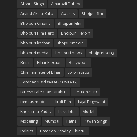
Akshra Singh
Amarpali Dubey
Arvind Akela 'Kallu'
Awards
Bhojpui film
Bhojpuri Cinema
Bhojpuri Film
Bhojpuri Film Hero
Bhojpuri Heroin
bhojpuri khabar
Bhojpurimedia
bhojpuri media
bhojpuri news
bhojpuri song
Bihar
Bihar Election
Bollywood
Chief minister of Bihar
coronavirus
Coronavirus disease (COVID-19)
Dinesh Lal Yadav 'Nirahu '
Election2019
famous model
Hindi Film
Kajal Raghwani
Khesari Lal Yadav
Loksabha
Model
Modeling
Mumbai
Patna
Pawan Singh
Politics
Pradeep Pandey 'Chintu '