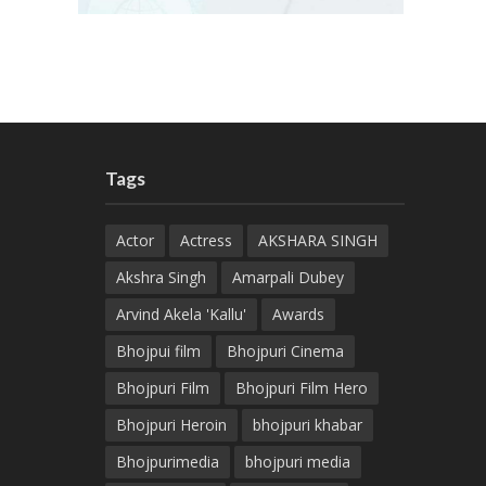
Tags
Actor
Actress
AKSHARA SINGH
Akshra Singh
Amarpali Dubey
Arvind Akela 'Kallu'
Awards
Bhojpui film
Bhojpuri Cinema
Bhojpuri Film
Bhojpuri Film Hero
Bhojpuri Heroin
bhojpuri khabar
Bhojpurimedia
bhojpuri media