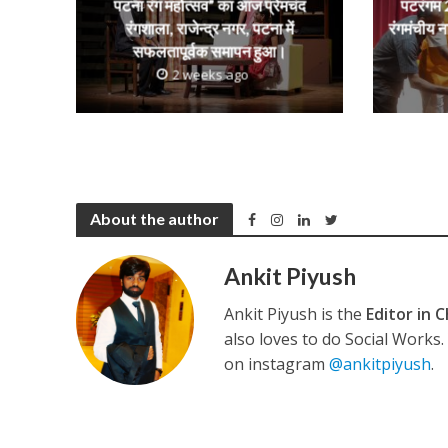
p
k
e
पटना रंग महोत्सव” का आज प्रेमचंद
पटरंगम 2
रंगशाला, राजेन्द्र नगर, पटना में
रंगमंचीय न
सफलतापूर्वक समापन हुआ।
कुलदीप कुमार की “गौर
2 weeks ago
About the author
Ankit Piyush
Ankit Piyush is the
Editor in C
‘शेल्टर होम’ के एक सीन 
also loves to do Social Works
on instagram
@ankitpiyush
.