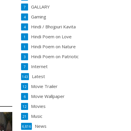
GALLARY
7
Gaming
4
Hindi / Bhojpuri Kavita
4
Hindi Poem on Love
1
Hindi Poem on Nature
1
Hindi Poem on Patriotic
3
Internet
7
Latest
143
Movie Trailer
12
Movie Wallpaper
6
Movies
12
Music
21
News
6,816