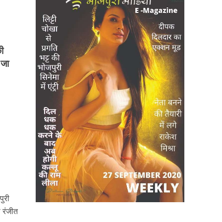
की
 जा
पुरी
ा रंजीत