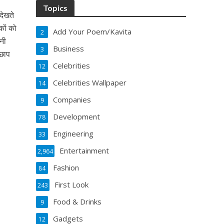
Topics
देखते
कों को
Add Your Poem/Kavita
2
नी
Business
3
 छाप
Celebrities
12
Celebrities Wallpaper
14
Companies
9
Development
78
Engineering
33
Entertainment
2,964
Fashion
84
First Look
243
Food & Drinks
9
Gadgets
12