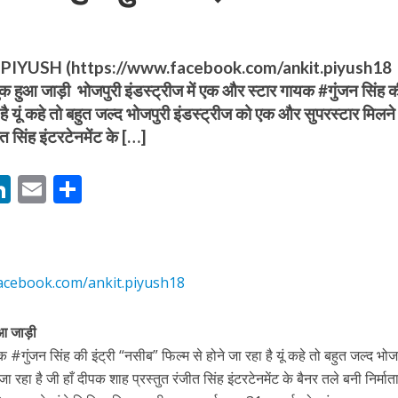
IYUSH (https://www.facebook.com/ankit.piyush18
ुक हुआ जाड़ी भोजपुरी इंडस्ट्रीज में एक और स्टार गायक #गुंजन सिंह 
 है यूं कहे तो बहुत जल्द भोजपुरी इंडस्ट्रीज को एक और सुपरस्टार मिलने
ीत सिंह इंटरटेनमेंट के […]
बम गीत तोहरे के मांगिला जानु हुआ रिलीज, दर्शकों का मिल रहा भरपूर प्यार
M
Li
E
S
n
m
h
s
k
ai
ar
e
l
e
acebook.com/ankit.piyush18
dI
n
हुआ जाड़ी
r
 #गुंजन सिंह की इंट्री “नसीब” फिल्म से होने जा रहा है यूं कहे तो बहुत जल्द भोज
ोजपुरी का नया धमाकेदार गाना जल्द, दुबई की खूबसूरत लोकेशन्स पर हो रही है शूटिंग
रहा है जी हाँ दीपक शाह प्रस्तुत रंजीत सिंह इंटरटेनमेंट के बैनर तले बनी निर्मात