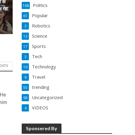
े के
Politics
168
ल रहा
Popular
61
Robotics
3
Science
13
Sports
17
Tech
3
POSTS
Technology
10
Travel
9
trending
55
 He
Uncategorized
98
him
VIDEOS
4
Sponsered By