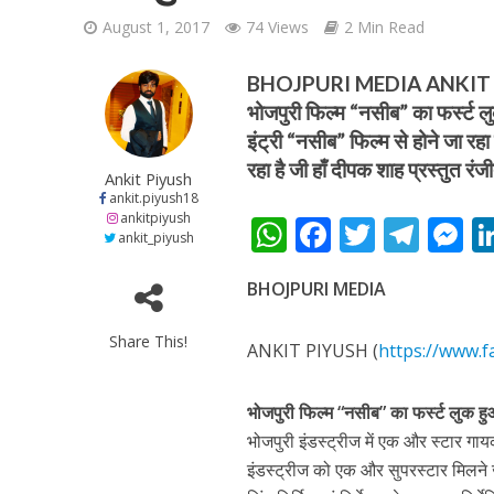
August 1, 2017
74 Views
2 Min Read
BHOJPURI MEDIA ANKIT P
भोजपुरी फिल्म “नसीब” का फर्स्ट ल
इंट्री “नसीब” फिल्म से होने जा रहा
रहा है जी हाँ दीपक शाह प्रस्तुत रंज
शिवानी सिंह का नया बोल
Ankit Piyush
ankit.piyush18
ankitpiyush
W
F
T
T
ankit_piyush
h
ac
w
el
e
BHOJPURI MEDIA
at
e
itt
e
s
s
b
er
gr
e
Share This!
ANKIT PIYUSH (
https://www.f
A
o
a
n
p
o
m
g
भोजपुरी फिल्म “नसीब” का फर्स्ट लुक 
p
k
e
भोजपुरी इंडस्ट्रीज में एक और स्टार गायक
वर्ल्डवाइड रिकॉर्ड्स भ
इंडस्ट्रीज को एक और सुपरस्टार मिलने जा 